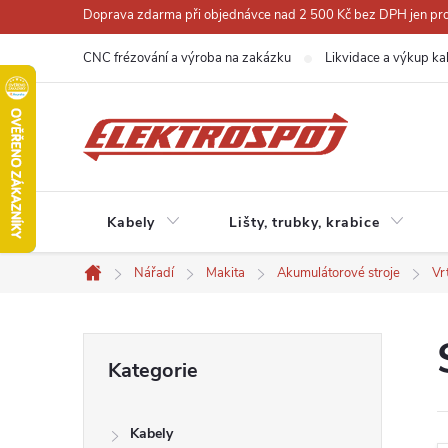
Přejít
Doprava zdarma při objednávce nad 2 500 Kč bez DPH jen pro 
na
CNC frézování a výroba na zakázku
Likvidace a výkup ka
obsah
Kabely
Lišty, trubky, krabice
Nářadí
Makita
Akumulátorové stroje
Vr
Domů
P
Přeskočit
Kategorie
kategorie
o
Kabely