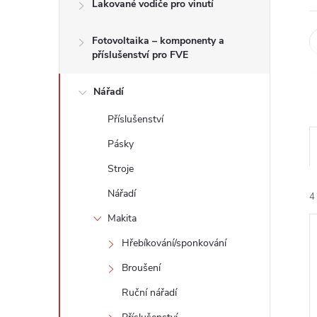
n
Lakované vodiče pro vinutí
e
Fotovoltaika – komponenty a
příslušenství pro FVE
l
Nářadí
Příslušenství
Pásky
Stroje
Nářadí
4
Makita
Hřebíkování/sponkování
Broušení
Ruční nářadí