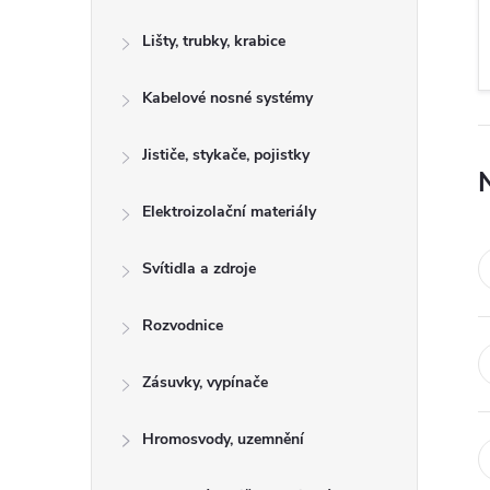
s
Lišty, trubky, krabice
t
Kabelové nosné systémy
r
a
Jističe, stykače, pojistky
n
Elektroizolační materiály
n
Svítidla a zdroje
í
Rozvodnice
p
Zásuvky, vypínače
a
Hromosvody, uzemnění