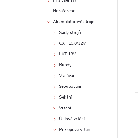
í
Příslušenství
i
Nezařazeno
Akumulátorové stroje
Sady strojů
CXT 10,8/12V
LXT 18V
Bundy
Vysávání
Šroubování
Sekání
Vrtání
Úhlové vrtání
Příklepové vrtání