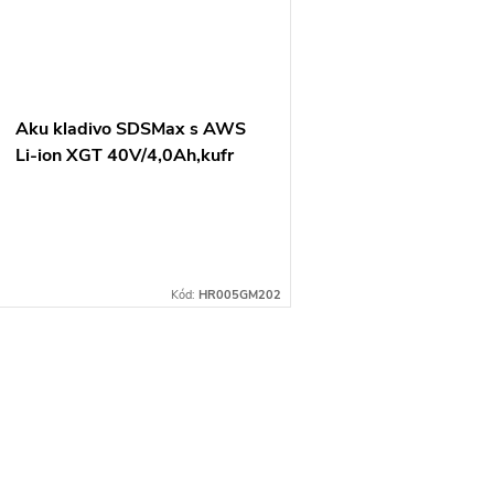
ů
Aku kladivo SDSMax s AWS
Li-ion XGT 40V/4,0Ah,kufr
Kód:
HR005GM202
O
v