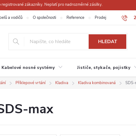
registrované zákazníky. Neplatí pro nadrozměrné zásilky.
belů a vodičů
O společnosti
Reference
Prodejna
Obchodn
HLEDAT
Kabelové nosné systémy
Jističe, stykače, pojistky
tání
Příklepové vrtání
Kladiva
Kladiva kombinovaná
SDS-
SDS-max