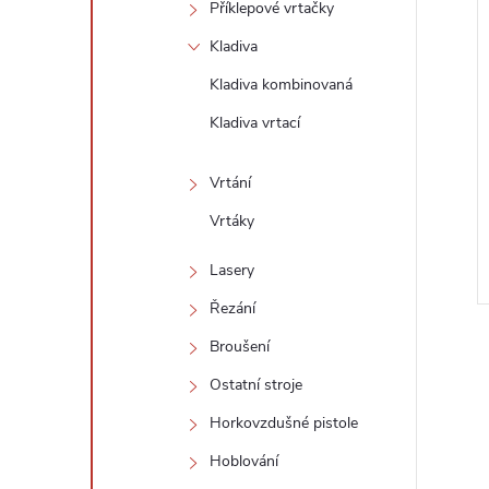
Příklepové vrtačky
Kladiva
Kladiva kombinovaná
Kladiva vrtací
Vrtání
Vrtáky
Lasery
Řezání
Broušení
Ostatní stroje
Horkovzdušné pistole
l
Hoblování