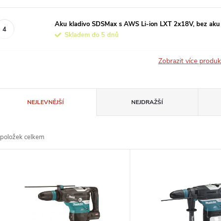
Aku kladivo SDSMax s AWS Li-ion LXT 2x18V, bez aku
Skladem do 5 dnů
Zobrazit více produ
Ř
NEJLEVNĚJŠÍ
NEJDRAŽŠÍ
a
položek celkem
z
V
e
ý
n
p