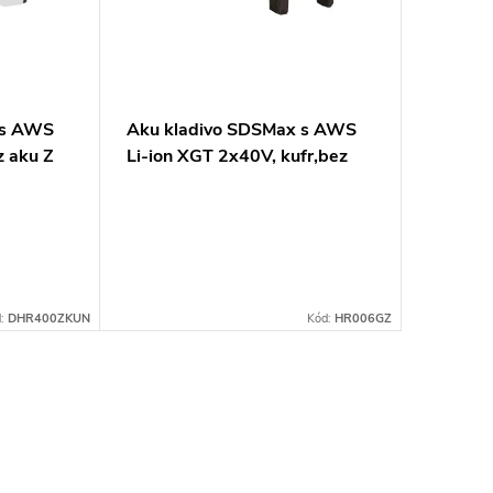
 s AWS
Aku kladivo SDSMax s AWS
z aku Z
Li-ion XGT 2x40V, kufr,bez
aku Z
d:
DHR400ZKUN
Kód:
HR006GZ