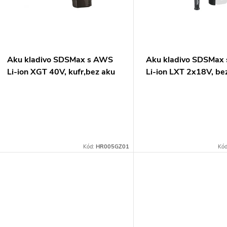
p
s
r
p
Aku kladivo SDSMax s AWS
Aku kladivo SDSMax
o
Li-ion XGT 40V, kufr,bez aku
Li-ion LXT 2x18V, be
r
Z
d
o
u
d
k
Kód:
HR005GZ01
Kó
u
t
k
ů
t