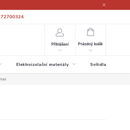
272700324
í podmínky
Podmínky ochrany osobních údajů
Kontakty
NÁKUPNÍ
KOŠÍK
Prázdný košík
Přihlášení
Elektroizolační materiály
Svítidla a zdroje
max