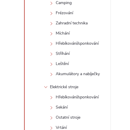
Camping
Frézování
Zahradní technika
Míchání
Hřebíkování/sponkování
í
Stříhání
Leštění
r
Akumulátory a nabíječky
Elektrické stroje
Hřebíkování/sponkování
Sekání
Ostatní stroje
Vrtání