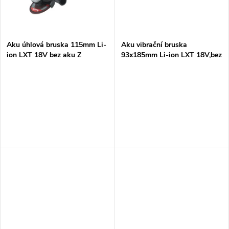
ů
ů
Aku úhlová bruska 115mm Li-
Aku vibrační bruska
ion LXT 18V bez aku Z
93x185mm Li-ion LXT 18V,bez
aku Z