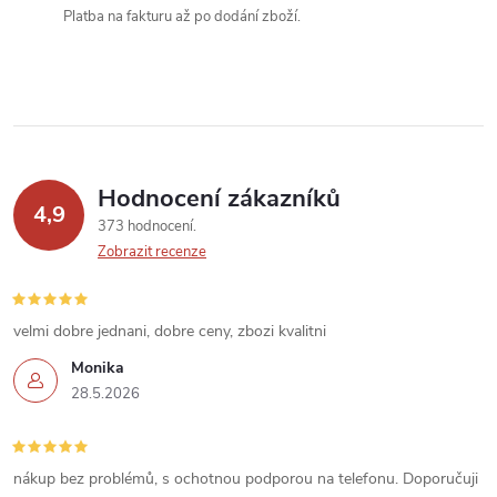
k
Platba na fakturu až po dodání zboží.
y
v
ý
p
Hodnocení zákazníků
4,9
373 hodnocení
i
Zobrazit recenze
s
u
velmi dobre jednani, dobre ceny, zbozi kvalitni
Monika
28.5.2026
nákup bez problémů, s ochotnou podporou na telefonu. Doporučuji