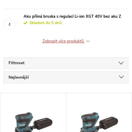
Aku přímá bruska s regulací Li-ion XGT 40V bez aku Z
Skladem do 5 dnů
Zobrazit více produktů
Filtrovat
Ř
Nejlevnější
a
Nejdražší
V
Nejprodávanější
z
ý
Abecedně
e
p