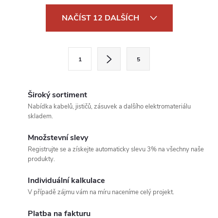
O
NAČÍST 12 DALŠÍCH
v
l
S
1
5
t
á
r
d
á
Široký sortiment
a
n
Nabídka kabelů, jističů, zásuvek a dalšího elektromateriálu
skladem.
k
c
o
Množstevní slevy
í
v
Registrujte se a získejte automaticky slevu 3% na všechny naše
produkty.
á
p
n
Individuální kalkulace
r
í
V případě zájmu vám na míru naceníme celý projekt.
v
Platba na fakturu