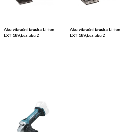
n
i
í
s
p
Aku vibrační bruska Li-ion
Aku vibrační bruska Li-ion
LXT 18V,bez aku Z
LXT 18V,bez aku Z
p
r
r
o
o
d
d
u
u
k
k
t
t