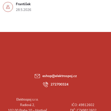
František
28.5.2026
Z
á
p
a
eshop
@
elektrospoj.cz
t
272700324
í