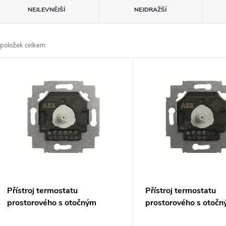
Ř
NEJLEVNĚJŠÍ
NEJDRAŽŠÍ
a
položek celkem
z
V
e
ý
n
p
p
s
r
p
Přístroj termostatu
Přístroj termostatu
o
prostorového s otočným
prostorového s otoč
r
ovládáním, pro topení/chlazení
ovládáním, přepínací