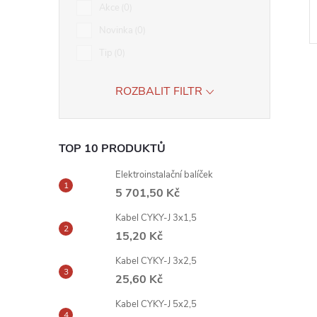
Akce
0
Novinka
0
Tip
0
ROZBALIT FILTR
l
TOP 10 PRODUKTŮ
Elektroinstalační balíček
5 701,50 Kč
Kabel CYKY-J 3x1,5
15,20 Kč
Kabel CYKY-J 3x2,5
25,60 Kč
í
Kabel CYKY-J 5x2,5