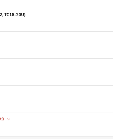
92, TC16-20U)
ktů