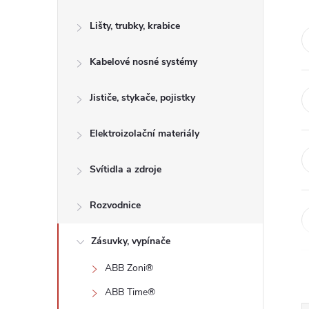
s
Lišty, trubky, krabice
t
Kabelové nosné systémy
r
a
Jističe, stykače, pojistky
n
Elektroizolační materiály
n
Svítidla a zdroje
í
Rozvodnice
p
Zásuvky, vypínače
ABB Zoni®
a
ABB Time®