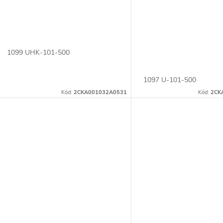
d
o
u
d
k
1099 UHK-101-500
u
t
1097 U-101-500
k
Kód:
2CKA001032A0531
Kód:
2CK
ů
t
ů