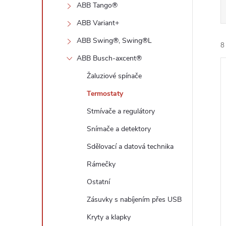
n
ABB Tango®
e
ABB Variant+
ABB Swing®, Swing®L
8
l
ABB Busch-axcent®
Žaluziové spínače
Termostaty
Stmívače a regulátory
í
Snímače a detektory
i
Sdělovací a datová technika
Rámečky
Ostatní
Zásuvky s nabíjením přes USB
Kryty a klapky