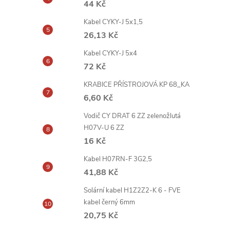
44 Kč
r
Kabel CYKY-J 5x1,5
26,13 Kč
Kabel CYKY-J 5x4
72 Kč
KRABICE PŘÍSTROJOVÁ KP 68_KA
6,60 Kč
Vodič CY DRAT 6 ZZ zelenožlutá
H07V-U 6 ZZ
16 Kč
Kabel H07RN-F 3G2,5
i
41,88 Kč
Solární kabel H1Z2Z2-K 6 - FVE
kabel černý 6mm
20,75 Kč