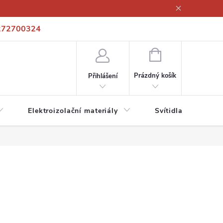
272700324
í podmínky
Podmínky ochrany osobních údajů
Kontakty
NÁKUPNÍ
KOŠÍK
Prázdný košík
Přihlášení
Elektroizolační materiály
Svítidla a zdroje