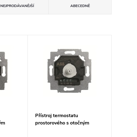
NEJPRODÁVANĚJŠÍ
ABECEDNĚ
Přístroj termostatu
ným
prostorového s otočným
 kontakt
ovládáním, spínací kontakt