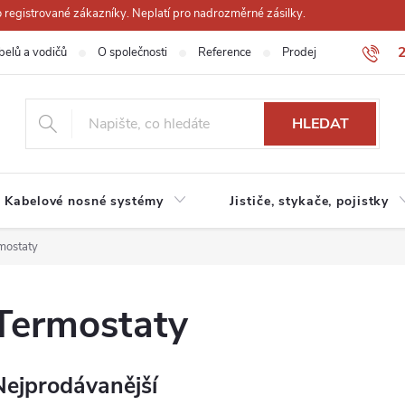
registrované zákazníky. Neplatí pro nadrozměrné zásilky.
belů a vodičů
O společnosti
Reference
Prodejna
Obchodn
HLEDAT
Kabelové nosné systémy
Jističe, stykače, pojistky
mostaty
Termostaty
Nejprodávanější