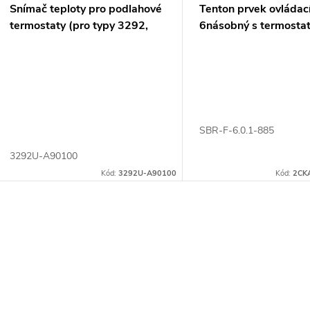
Snímač teploty pro podlahové
Tenton prvek ovládac
termostaty (pro typy 3292,
6násobný s termosta
TC16-20U)
SBR-F-6.0.1-885
3292U-A90100
Kód:
3292U-A90100
Kód:
2CK