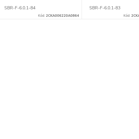
SBR-F-6.0.1-84
SBR-F-6.0.1-83
Kód:
2CKA006220A0864
Kód:
2CK
O
v
á
d
a
c