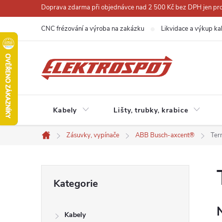
Přejít
Doprava zdarma při objednávce nad 2 500 Kč bez DPH jen pro 
na
CNC frézování a výroba na zakázku
Likvidace a výkup ka
obsah
Kabely
Lišty, trubky, krabice
Zásuvky, vypínače
ABB Busch-axcent®
Ter
Domů
P
Přeskočit
Kategorie
kategorie
o
Kabely