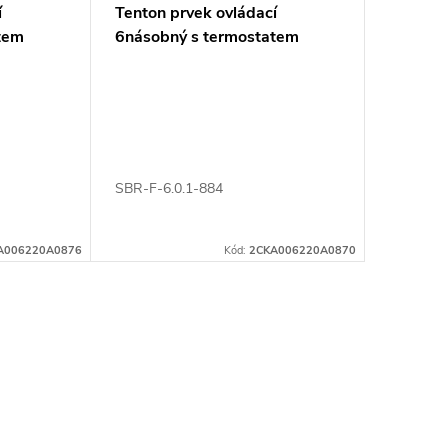
í
Tenton prvek ovládací
tem
6násobný s termostatem
SBR-F-6.0.1-884
A006220A0876
Kód:
2CKA006220A0870