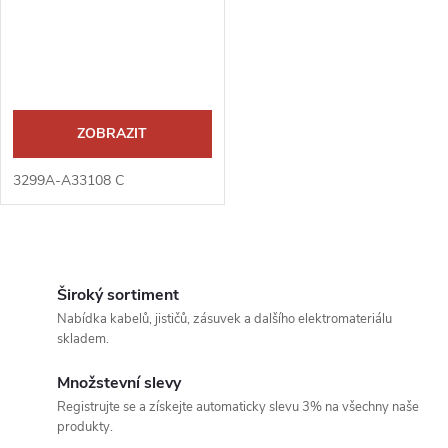
r
r
o
o
d
d
ZOBRAZIT
u
u
3299A-A33108 C
k
k
t
O
t
v
Široký sortiment
ů
Nabídka kabelů, jističů, zásuvek a dalšího elektromateriálu
ů
l
skladem.
á
Množstevní slevy
Registrujte se a získejte automaticky slevu 3% na všechny naše
d
produkty.