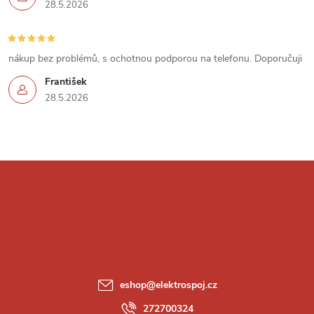
i
28.5.2026
s
u
nákup bez problémů, s ochotnou podporou na telefonu. Doporučuji
František
28.5.2026
Z
á
p
a
eshop
@
elektrospoj.cz
272700324