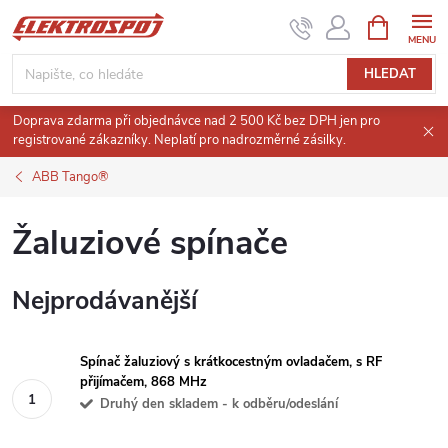
Přejít
NÁKUPNÍ
KOŠÍK
na
obsah
HLEDAT
Doprava zdarma při objednávce nad 2 500 Kč bez DPH jen pro
registrované zákazníky. Neplatí pro nadrozměrné zásilky.
ABB Tango®
Žaluziové spínače
Nejprodávanější
Spínač žaluziový s krátkocestným ovladačem, s RF
přijímačem, 868 MHz
Druhý den skladem - k odběru/odeslání