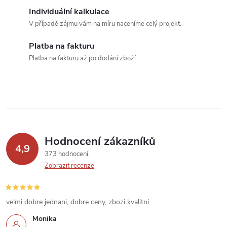
a
Individuální kalkulace
c
V případě zájmu vám na míru naceníme celý projekt.
í
Platba na fakturu
Platba na fakturu až po dodání zboží.
p
r
v
k
Hodnocení zákazníků
y
4,9
373 hodnocení
v
Zobrazit recenze
ý
velmi dobre jednani, dobre ceny, zbozi kvalitni
p
Monika