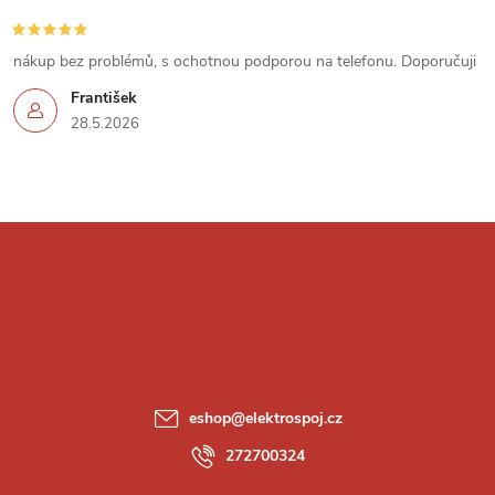
s
u
nákup bez problémů, s ochotnou podporou na telefonu. Doporučuji
František
28.5.2026
Z
á
p
a
eshop
@
elektrospoj.cz
t
272700324