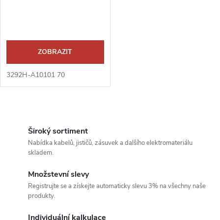
ZOBRAZIT
3292H-A10101 70
O
v
Široký sortiment
Nabídka kabelů, jističů, zásuvek a dalšího elektromateriálu
l
skladem.
á
Množstevní slevy
Registrujte se a získejte automaticky slevu 3% na všechny naše
d
produkty.
a
Individuální kalkulace