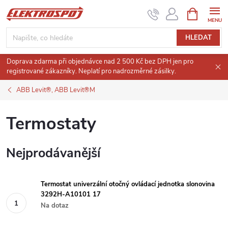
Přejít
NÁKUPNÍ
KOŠÍK
na
obsah
HLEDAT
Doprava zdarma při objednávce nad 2 500 Kč bez DPH jen pro
registrované zákazníky. Neplatí pro nadrozměrné zásilky.
ABB Levit®, ABB Levit®M
Termostaty
Nejprodávanější
Termostat univerzální otočný ovládací jednotka slonovina
3292H-A10101 17
Na dotaz