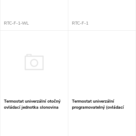
o
d
d
u
RTC-F-1-WL
RTC-F-1
u
k
k
t
t
ů
ů
Termostat univerzální otočný
Termostat univerzální
ovládací jednotka slonovina
programovatelný (ovládací
3292H-A10101 17
jednotka)