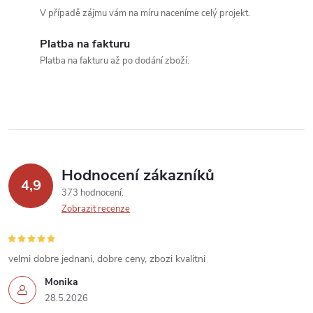
c
V případě zájmu vám na míru naceníme celý projekt.
í
Platba na fakturu
Platba na fakturu až po dodání zboží.
p
r
v
k
Hodnocení zákazníků
y
4,9
373 hodnocení
v
Zobrazit recenze
ý
velmi dobre jednani, dobre ceny, zbozi kvalitni
p
Monika
i
28.5.2026