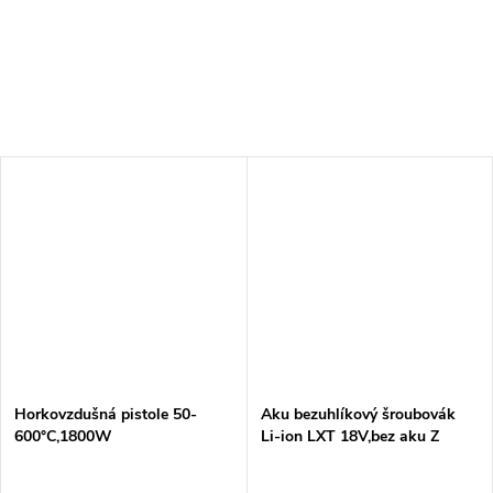
výdrž. Je kompaktní,...
Díky rázovému mechanismu...
Horkovzdušná pistole 50-
Aku bezuhlíkový šroubovák
600°C,1800W
Li-ion LXT 18V,bez aku Z