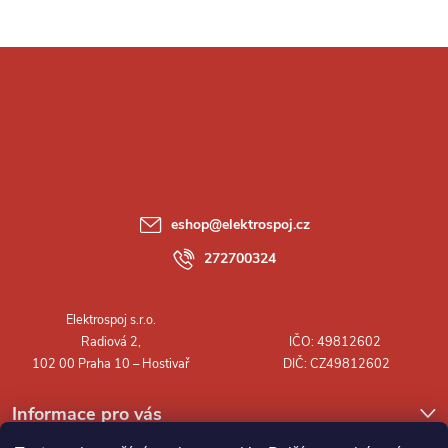
Z
á
p
a
eshop
@
elektrospoj.cz
t
272700324
í
Informace pro vás