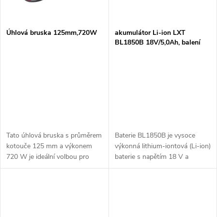
Úhlová bruska 125mm,720W
akumulátor Li-ion LXT
BL1850B 18V/5,0Ah, balení
karton = old196672-8,632F15-
1
Tato úhlová bruska s průměrem
Baterie BL1850B je vysoce
kotouče 125 mm a výkonem
výkonná lithium-iontová (Li-ion)
720 W je ideální volbou pro
baterie s napětím 18 V a
širokou škálu řemeslnických a
kapacitou 5,0 Ah, navržená pro
dílenských prací. Je určena pro
použití s nástroji Makita. Tento
řezání, broušení a leštění
model poskytuje výrazně delší...
kovů,...