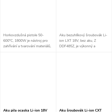
Horkovzdušná pistole 50-
Aku bezuhlíkový šroubovák Li-
600°C, 1800W je nástroj pro
ion LXT 18V, bez aku, Z
zahřívání a tvarování materiálů,
DDF485Z, je výkonný a
odstraňování nátěrů nebo
kompaktní nástroj s
zmrazování. Má nastavitelnou
bezuhlíkovým motorem, který
teplotu a vysoký výkon pro
zajišťuje vyšší efektivitu a
různé...
dlouhou životnost....
Aku pila ocaska Li-ion 18V
Aku šroubovák Li-ion CXT