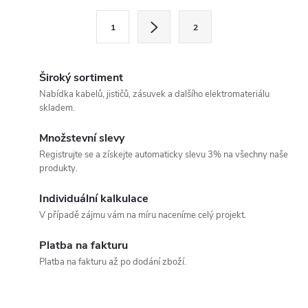
l
S
1
2
t
á
r
d
á
Široký sortiment
a
n
Nabídka kabelů, jističů, zásuvek a dalšího elektromateriálu
skladem.
k
c
o
Množstevní slevy
í
v
Registrujte se a získejte automaticky slevu 3% na všechny naše
produkty.
á
p
n
Individuální kalkulace
r
í
V případě zájmu vám na míru naceníme celý projekt.
v
Platba na fakturu
k
Platba na fakturu až po dodání zboží.
y