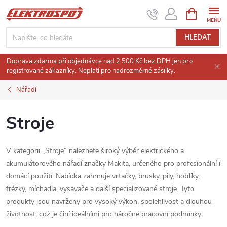
Přejít
NÁKUPNÍ
KOŠÍK
na
obsah
HLEDAT
Doprava zdarma při objednávce nad 2 500 Kč bez DPH jen pro
registrované zákazníky. Neplatí pro nadrozměrné zásilky.
Nářadí
Stroje
V kategorii „Stroje“ naleznete široký výběr elektrického a
akumulátorového nářadí značky Makita, určeného pro profesionální i
domácí použití. Nabídka zahrnuje vrtačky, brusky, pily, hoblíky,
frézky, míchadla, vysavače a další specializované stroje. Tyto
produkty jsou navrženy pro vysoký výkon, spolehlivost a dlouhou
životnost, což je činí ideálními pro náročné pracovní podmínky.