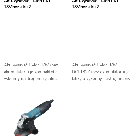
p
Aku-vysavač Li-ion LXT
Aku-vysavač Li-ion LXT
18V,bez aku Z
18V,bez aku Z
p
r
r
o
o
d
d
u
Aku vysavač Li-ion 18V (bez
Aku vysavač Li-ion 18V
u
akumulátoru) je kompaktní a
DCL182Z (bez akumulátoru) je
k
výkonný nástroj pro rychlé a
lehký a výkonný nástroj určený
k
efektivní vysávání. Ideální pro
pro rychlé a efektivní vysávání
t
čištění pracovního prostoru,
prachu, nečistot a jemných
dílny nebo domácnosti....
částic. Kompatibilní s 18V Li-
t
ion...
ů
ů