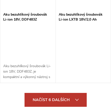
Aku bezuhlíkový šroubovák
Aku bezuhlíkový šroubovák
Li-ion 18V, DDF483Z
Li-ion LXTB 18V/2,0 Ah
Aku bezuhlíkový šroubovák Li-
ion 18V, DDF483Z, je
kompaktní a výkonný nástroj s
dlouhou životností. Díky
bezuhlíkovému motoru a Li-ion
baterii 18V je ideální pro
O
šroubování a...
NAČÍST 6 DALŠÍCH
v