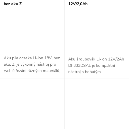
bez aku Z
12V/2,0Ah
Aku pila ocaska Li-ion 18V, bez
Aku šroubovák Li-ion 12V/2Ah
aku, Z, je výkonný nástroj pro
DF333DSAE je kompaktní
rychlé řezání různých materiálů,
nástroj s bohatým
jako je dřevo, kov nebo plast.
příslušenstvím, ideální pro
Díky kompaktnímu designu a
šroubování a vrtání v úzkých
bezuhlíkovému motoru...
prostorech. Poskytuje
dostatečný výkon pro domácí...