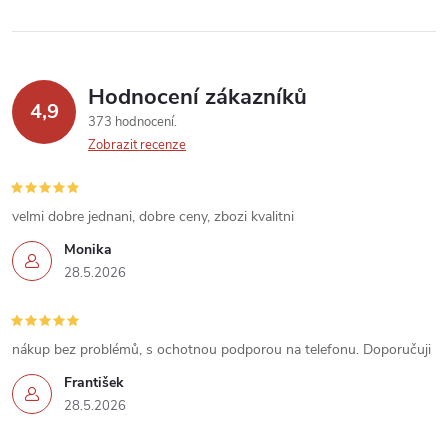
v
ý
p
Hodnocení zákazníků
4,9
373 hodnocení
i
Zobrazit recenze
s
u
velmi dobre jednani, dobre ceny, zbozi kvalitni
Monika
28.5.2026
nákup bez problémů, s ochotnou podporou na telefonu. Doporučuji
František
28.5.2026