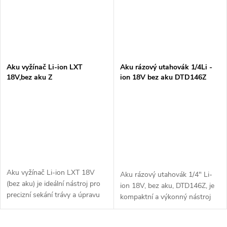
Aku vyžínač Li-ion LXT
Aku rázový utahovák 1/4Li -
18V,bez aku Z
ion 18V bez aku DTD146Z
Aku vyžínač Li-ion LXT 18V
Aku rázový utahovák 1/4" Li-
(bez aku) je ideální nástroj pro
ion 18V, bez aku, DTD146Z, je
precizní sekání trávy a úpravu
kompaktní a výkonný nástroj
okrajů. Díky 18V Li-ion baterii
určený pro rychlé a efektivní
nabízí vysoký výkon a dlouhou
utahování a povolování šroubů.