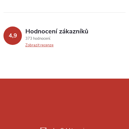
Hodnocení zákazníků
4,9
373 hodnocení
Zobrazit recenze
Z
á
p
a