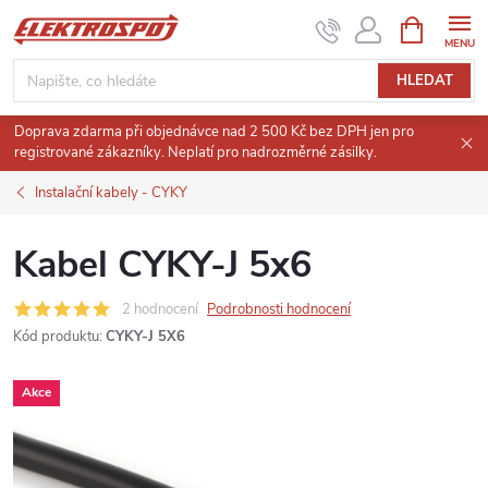
Přejít
NÁKUPNÍ
KOŠÍK
na
obsah
HLEDAT
Doprava zdarma při objednávce nad 2 500 Kč bez DPH jen pro
registrované zákazníky. Neplatí pro nadrozměrné zásilky.
Instalační kabely - CYKY
Kabel CYKY-J 5x6
2 hodnocení
Podrobnosti hodnocení
Kód produktu:
CYKY-J 5X6
Akce