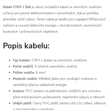
Kabel CYKY-J 5x6
je silový instalační kabel se zemnícím vodičem,
určený pro pevné elektroinstalace v prostředích, kde je potřeba
přenášet vyšší výkon. Tento kabel je ideální pro napájení třífázových
zařízení a rozvod elektrické energie v domácnostech, komerčních
budovách i průmyslových objektech.
Popis kabelu:
Typ kabelu
: CYKY-J (kabel se zemnícím vodičem)
Počet vodičů
: 5 (včetně zemnícího vodiče)
Průřez vodiče
: 6 mm²
Materiál vodiče
: Měděné jádro pro vynikající vodivost a
spolehlivý přenos elektrické energie
Izolace
: PVC izolace na jednotlivých vodičích pro ochranu
před mechanickým poškozením, teplotními výkyvy a vlhkostí
Vnější plášť
: Černý PVC plášť odolný vůči UV záření, vlhkosti
a mechanickému namáhání