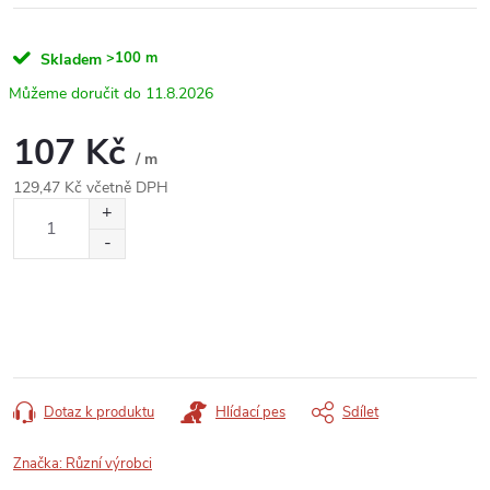
>100 m
Skladem
11.8.2026
107 Kč
/ m
129,47 Kč včetně DPH
Měrná
cena:
Dotaz k produktu
Hlídací pes
Sdílet
Značka:
Různí výrobci