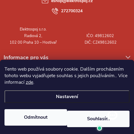
eshop
@
elektrospoj.cz
t
272700324
í
Informace pro vás
Tento web používá soubory cookie. Dalším procházením
tohoto webu vyjadřujete souhlas s jejich používáním.. Více
informací
zde
.
Nastavení
Copyright 2026
Elektrospoj s.r.o.
. Všechna práva vyhrazena.
Odmítnout
Souhlasím
Vytvořil Shoptet