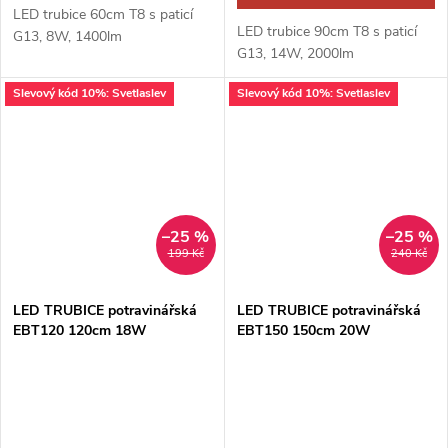
LED trubice 60cm T8 s paticí
LED trubice 90cm T8 s paticí
G13, 8W, 1400lm
G13, 14W, 2000lm
Slevový kód 10%: Svetlaslev
Slevový kód 10%: Svetlaslev
–25 %
–25 %
199 Kč
240 Kč
LED TRUBICE potravinářská
LED TRUBICE potravinářská
EBT120 120cm 18W
EBT150 150cm 20W