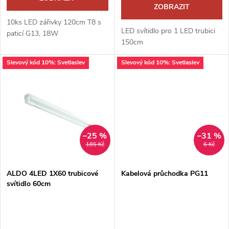
d
ZOBRAZIT
u
10ks LED zářivky 120cm T8 s
u
LED svítidlo pro 1 LED trubici
paticí G13, 18W
k
150cm
k
Slevový kód 10%: Svetlaslev
Slevový kód 10%: Svetlaslev
t
t
ů
ů
–25 %
–31 %
185 Kč
6 Kč
ALDO 4LED 1X60 trubicové
Kabelová průchodka PG11
svítidlo 60cm