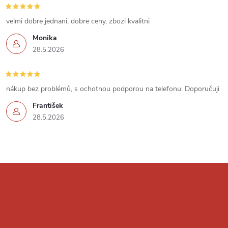
s
u
velmi dobre jednani, dobre ceny, zbozi kvalitni
Monika
28.5.2026
nákup bez problémů, s ochotnou podporou na telefonu. Doporučuji
František
28.5.2026
Z
á
p