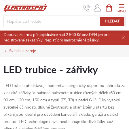
Přejít
NÁKUPNÍ
KOŠÍK
na
obsah
HLEDAT
Doprava zdarma při objednávce nad 2 500 Kč bez DPH jen pro
registrované zákazníky. Neplatí pro nadrozměrné zásilky.
Svítidla a zdroje
LED trubice - zářivky
LED trubice představují moderní a energeticky úspornou náhradu za
klasické zářivky.
V nabídce naleznete trubice různých délek (60 cm,
90 cm, 120 cm, 150 cm) a typů (T5, T8) s paticí G13.
Díky vysoké
světelné účinnosti, dlouhé životnosti a okamžitému startu bez
blikání jsou ideální pro osvětlení kanceláří, skladů, garáží a dalších
prostor.
LED technologie navíc neobsahuje škodlivé látky, což
přispívá k ekologičtějšímu provozu.