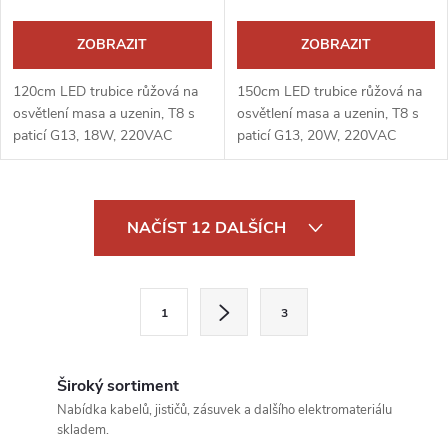
ZOBRAZIT
ZOBRAZIT
120cm LED trubice růžová na
150cm LED trubice růžová na
osvětlení masa a uzenin, T8 s
osvětlení masa a uzenin, T8 s
paticí G13, 18W, 220VAC
paticí G13, 20W, 220VAC
O
NAČÍST 12 DALŠÍCH
v
l
S
1
3
t
á
r
d
á
Široký sortiment
a
n
Nabídka kabelů, jističů, zásuvek a dalšího elektromateriálu
skladem.
k