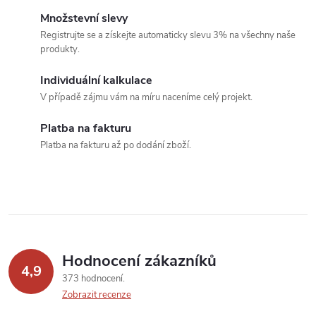
c
o
Množstevní slevy
í
v
Registrujte se a získejte automaticky slevu 3% na všechny naše
produkty.
á
p
n
Individuální kalkulace
r
í
V případě zájmu vám na míru naceníme celý projekt.
v
Platba na fakturu
k
Platba na fakturu až po dodání zboží.
y
v
ý
p
Hodnocení zákazníků
4,9
373 hodnocení
i
Zobrazit recenze