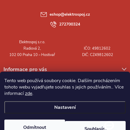
a
eshop
@
elektrospoj.cz
t
272700324
í
Informace pro vás
Tento web používá soubory cookie. Dalším procházením
tohoto webu vyjadřujete souhlas s jejich používáním.. Více
informací
zde
.
Nastavení
Copyright 2026
Elektrospoj s.r.o.
. Všechna práva vyhrazena.
Odmítnout
Souhlasím