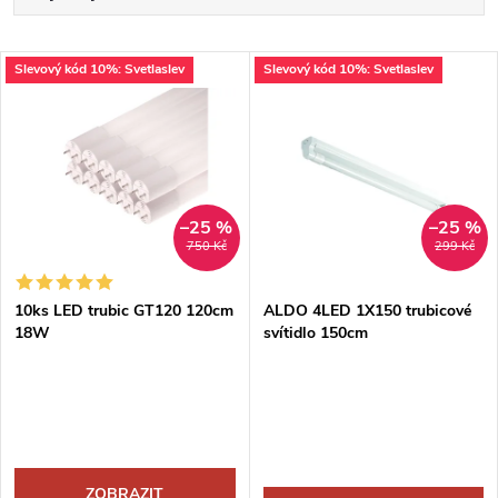
a
Nejdražší
V
Slevový kód 10%: Svetlaslev
Slevový kód 10%: Svetlaslev
Nejprodávanější
z
ý
Abecedně
e
p
n
i
–25 %
–25 %
750 Kč
299 Kč
í
s
p
10ks LED trubic GT120 120cm
ALDO 4LED 1X150 trubicové
18W
svítidlo 150cm
p
r
r
o
o
d
ZOBRAZIT