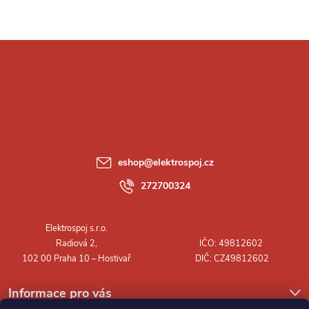
Z
á
p
a
eshop
@
elektrospoj.cz
t
272700324
í
Informace pro vás