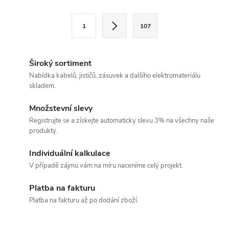
l
S
1
107
t
á
r
d
á
Široký sortiment
a
n
Nabídka kabelů, jističů, zásuvek a dalšího elektromateriálu
skladem.
k
c
o
Množstevní slevy
í
v
Registrujte se a získejte automaticky slevu 3% na všechny naše
produkty.
á
p
n
Individuální kalkulace
r
í
V případě zájmu vám na míru naceníme celý projekt.
v
Platba na fakturu
k
Platba na fakturu až po dodání zboží.
y