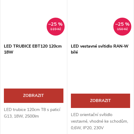
–25 %
–25 %
119 Kč
150 Kč
LED TRUBICE EBT120 120cm
LED vestavné svítidlo RAN-W
18W
bílé
ZOBRAZIT
ZOBRAZIT
LED trubice 120cm T8 s paticí
LED orientační svítidlo
G13, 18W, 2500lm
vestavné, vhodné ke schodům,
0,6W, IP20, 230V