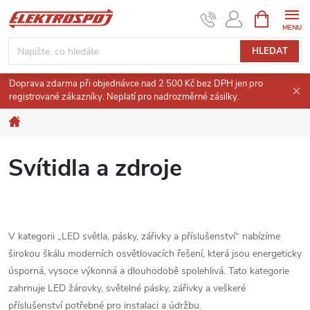
Přejít
NÁKUPNÍ
KOŠÍK
na
obsah
HLEDAT
Doprava zdarma při objednávce nad 2 500 Kč bez DPH jen pro
registrované zákazníky. Neplatí pro nadrozměrné zásilky.
Domů
Svítidla a zdroje
​​​​​​V kategorii „LED světla, pásky, zářivky a příslušenství“ nabízíme
širokou škálu moderních osvětlovacích řešení, která jsou energeticky
úsporná, vysoce výkonná a dlouhodobě spolehlivá. Tato kategorie
zahrnuje LED žárovky, světelné pásky, zářivky a veškeré
příslušenství potřebné pro instalaci a údržbu.