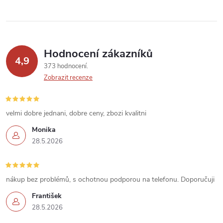
v
ý
p
Hodnocení zákazníků
4,9
373 hodnocení
i
Zobrazit recenze
s
u
velmi dobre jednani, dobre ceny, zbozi kvalitni
Monika
28.5.2026
nákup bez problémů, s ochotnou podporou na telefonu. Doporučuji
František
28.5.2026