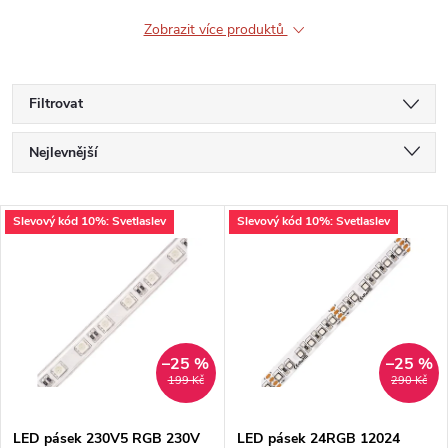
Zobrazit více produktů
Filtrovat
Ř
Nejlevnější
a
Nejdražší
V
Slevový kód 10%: Svetlaslev
Slevový kód 10%: Svetlaslev
Nejprodávanější
z
ý
Abecedně
e
p
n
i
–25 %
–25 %
199 Kč
290 Kč
í
s
LED pásek 230V5 RGB 230V
LED pásek 24RGB 12024