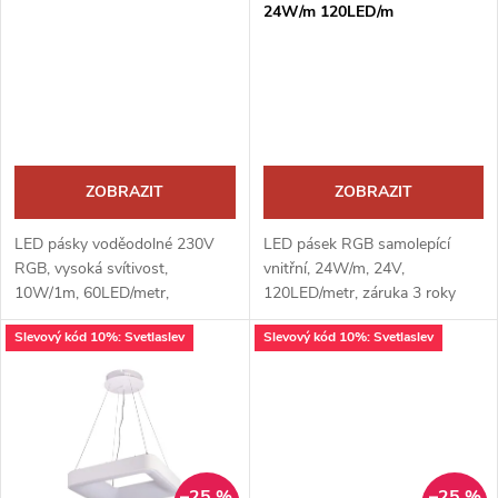
p
24W/m 120LED/m
p
r
r
o
o
d
d
ZOBRAZIT
ZOBRAZIT
u
u
LED pásky voděodolné 230V
LED pásek RGB samolepící
k
RGB, vysoká svítivost,
vnitřní, 24W/m, 24V,
k
10W/1m, 60LED/metr,
120LED/metr, záruka 3 roky
t
Slevový kód 10%: Svetlaslev
Slevový kód 10%: Svetlaslev
t
ů
ů
–25 %
–25 %