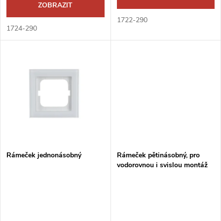
d
ZOBRAZIT
u
1722-290
u
1724-290
k
k
t
t
ů
ů
Rámeček jednonásobný
Rámeček pětinásobný, pro
vodorovnou i svislou montáž