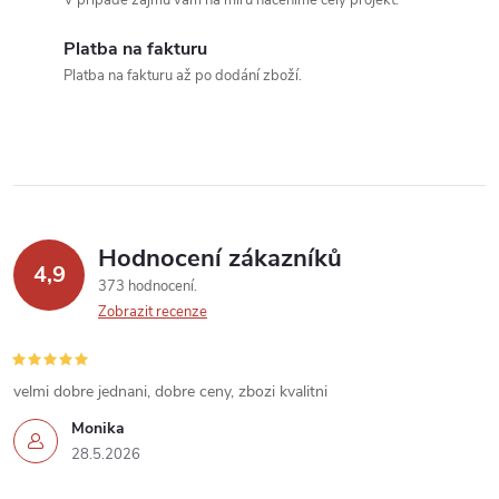
c
V případě zájmu vám na míru naceníme celý projekt.
í
Platba na fakturu
Platba na fakturu až po dodání zboží.
p
r
v
k
Hodnocení zákazníků
y
4,9
373 hodnocení
v
Zobrazit recenze
ý
velmi dobre jednani, dobre ceny, zbozi kvalitni
p
Monika
i
28.5.2026