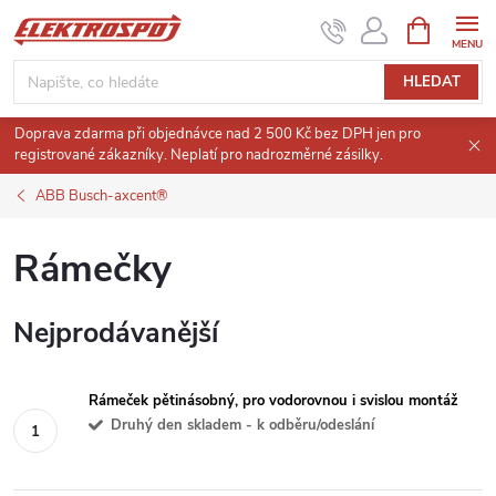
Přejít
NÁKUPNÍ
KOŠÍK
na
obsah
HLEDAT
Doprava zdarma při objednávce nad 2 500 Kč bez DPH jen pro
registrované zákazníky. Neplatí pro nadrozměrné zásilky.
ABB Busch-axcent®
Rámečky
Nejprodávanější
Rámeček pětinásobný, pro vodorovnou i svislou montáž
Druhý den skladem - k odběru/odeslání