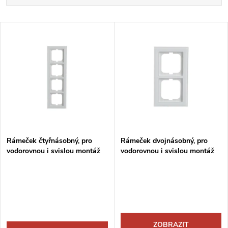
a
Nejdražší
V
Nejprodávanější
z
ý
Abecedně
e
p
n
i
í
s
p
Rámeček čtyřnásobný, pro
Rámeček dvojnásobný, pro
vodorovnou i svislou montáž
vodorovnou i svislou montáž
p
r
r
o
o
d
ZOBRAZIT