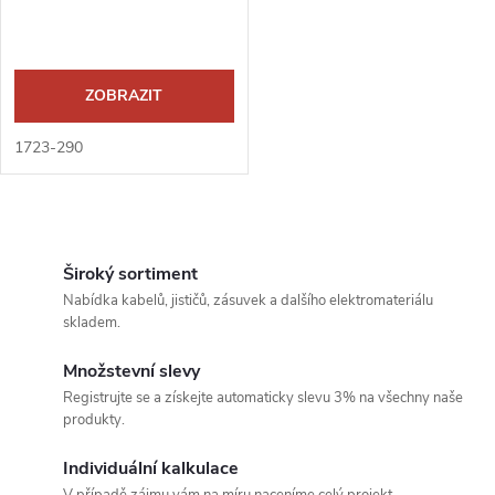
ZOBRAZIT
1723-290
O
v
Široký sortiment
Nabídka kabelů, jističů, zásuvek a dalšího elektromateriálu
l
skladem.
á
Množstevní slevy
Registrujte se a získejte automaticky slevu 3% na všechny naše
d
produkty.
a
Individuální kalkulace