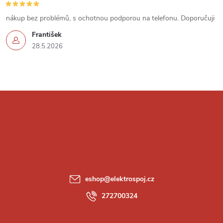
s
u
nákup bez problémů, s ochotnou podporou na telefonu. Doporučuji
František
28.5.2026
Z
á
p
a
eshop
@
elektrospoj.cz
t
272700324