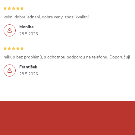
ý
velmi dobre jednani, dobre ceny, zbozi kvalitni
p
Monika
i
28.5.2026
s
u
nákup bez problémů, s ochotnou podporou na telefonu. Doporučuji
František
28.5.2026
Z
á