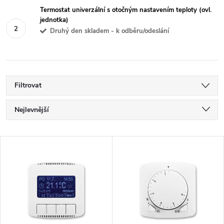
Termostat univerzální s otočným nastavením teploty (ovl.
jednotka)
Druhý den skladem - k odběru/odeslání
Filtrovat
Ř
Nejlevnější
a
Nejdražší
V
Nejprodávanější
z
ý
Abecedně
e
p
n
i