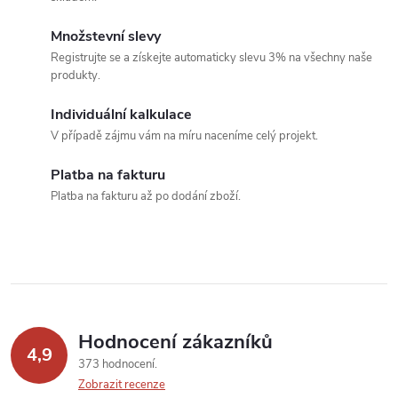
l
á
Množstevní slevy
Registrujte se a získejte automaticky slevu 3% na všechny naše
d
produkty.
a
Individuální kalkulace
c
V případě zájmu vám na míru naceníme celý projekt.
í
Platba na fakturu
Platba na fakturu až po dodání zboží.
p
r
v
k
Hodnocení zákazníků
y
4,9
373 hodnocení
v
Zobrazit recenze