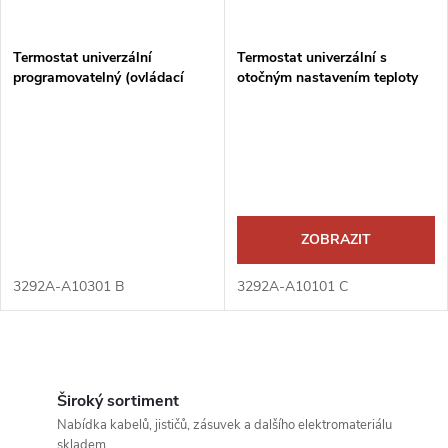
í
s
p
Termostat univerzální
Termostat univerzální s
programovatelný (ovládací
otočným nastavením teploty
p
jednotka)
(ovl. jednotka)
r
r
o
o
d
d
ZOBRAZIT
u
u
3292A-A10301 B
3292A-A10101 C
k
k
t
O
t
v
Široký sortiment
ů
Nabídka kabelů, jističů, zásuvek a dalšího elektromateriálu
ů
skladem.