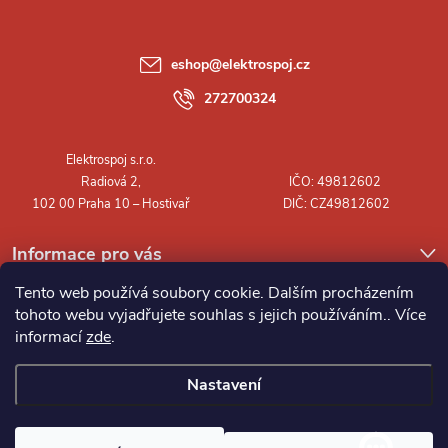
p
a
eshop
@
elektrospoj.cz
t
272700324
í
Informace pro vás
Tento web používá soubory cookie. Dalším procházením
tohoto webu vyjadřujete souhlas s jejich používáním.. Více
informací
zde
.
Nastavení
Copyright 2026
Elektrospoj s.r.o.
. Všechna práva vyhrazena.