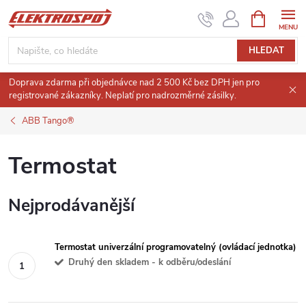
Přejít
NÁKUPNÍ
KOŠÍK
na
obsah
HLEDAT
Doprava zdarma při objednávce nad 2 500 Kč bez DPH jen pro
registrované zákazníky. Neplatí pro nadrozměrné zásilky.
ABB Tango®
Termostat
Nejprodávanější
Termostat univerzální programovatelný (ovládací jednotka)
Druhý den skladem - k odběru/odeslání