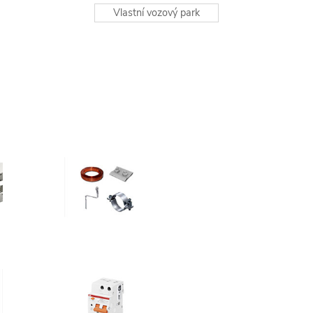
Vlastní vozový park
t
Hromosvody,
uzemnění