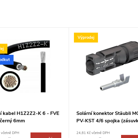
Výprodej
ej
odkut
ní kabel H1Z2Z2-K 6 - FVE
Solární konektor Stäubli M
 černý 6mm
PV-KST 4/6 spojka (zásuv
PV-I-KST4II-UR/32.0715
 včetně DPH
24,81 Kč včetně DPH
Samice