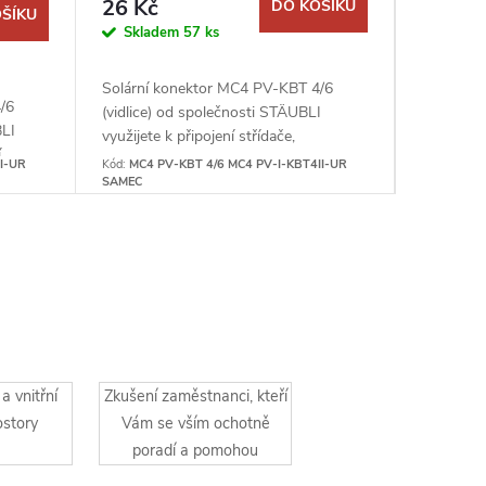
26 Kč
15,20
DO KOŠÍKU
ŠÍKU
Skladem
57 ks
Sklad
Solární konektor MC4 PV-KBT 4/6
Upozorňuj
/6
(vidlice) od společnosti STÄUBLI
nevztahu
BLI
využijete k připojení střídače,
3x1,5 je 
í
regulátoru nebo solárního panelu. Je
pevné ulož
I-UR
Kód:
MC4 PV-KBT 4/6 MC4 PV-I-KBT4II-UR
í
určen pro jmenovité napětí 1000VDC a
SAMEC
Tento kabe
ruován
průřez...
a vnitřní
Zkušení zaměstnanci, kteří
ostory
Vám se vším ochotně
poradí a pomohou