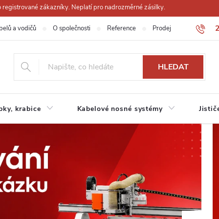
registrované zákazníky. Neplatí pro nadrozměrné zásilky.
belů a vodičů
O společnosti
Reference
Prodejna
Obchodn
HLEDAT
ubky, krabice
Kabelové nosné systémy
Jistič