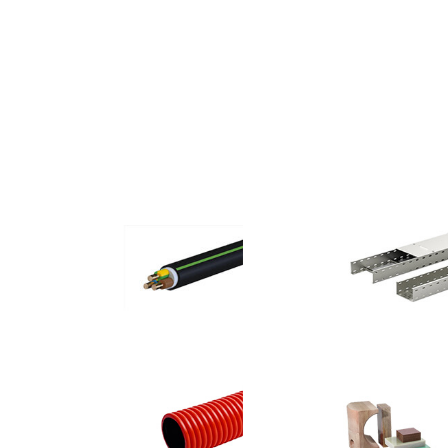
Náš sortimen
Kabely a vodiče
Kabelové nosné
systémy