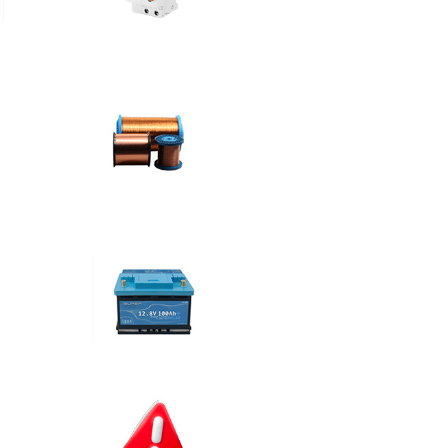
Jističe, stykače,
pojistky
Lakované vodiče
pro vinutí
Baterie