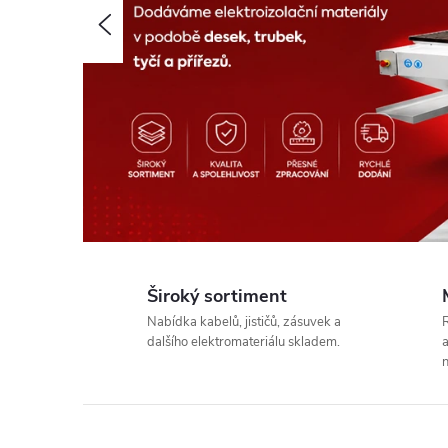
Předchozí
j
t
e
v
n
Široký sortiment
a
Nabídka kabelů, jističů, zásuvek a
R
dalšího elektromateriálu skladem.
a
š
n
e