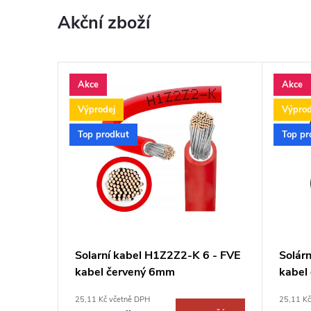
m
Akční zboží
o
b
Akce
Akce
Výprodej
Výprod
c
Top prodkut
Top pr
h
o
d
 KP
Solarní kabel H1Z2Z2-K 6 - FVE
Solár
ě
kabel červený 6mm
kabel
25,11 Kč včetně DPH
25,11 Kč