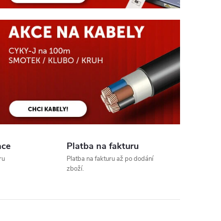
ující
ace
Platba na fakturu
ru
Platba na fakturu až po dodání
zboží.