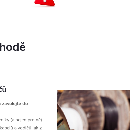
Akční zboží
chodě
čů
 zavolejte do
íky (a nejen pro ně).
kabelů a vodičů jak z