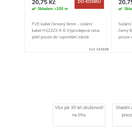
20,75 Kč
20,7
DO KOŠÍKU
KOŠÍKU
Skladem
>100 m
Skl
FVE kabel červený 6mm - solární
Solárn
 Krabice
kabel H1Z2Z2-K 6 Výprodejová cena,
černý 
ní
platí pouze do vyprodání zásob
pouze 
ro
Fotovoltaický kabel
Fotovol
Kód:
KP 68_KA
Kód:
131026
vky,
Více jak 30 let zkušeností
Stabilní
na trhu
praco