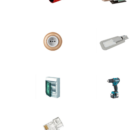
Lišty, trubky,
Elektroizolační
krabice
materiály
Zásuvky,
Svítidla a zdroje
vypínače
Rozvodnice
Ruční nářadí