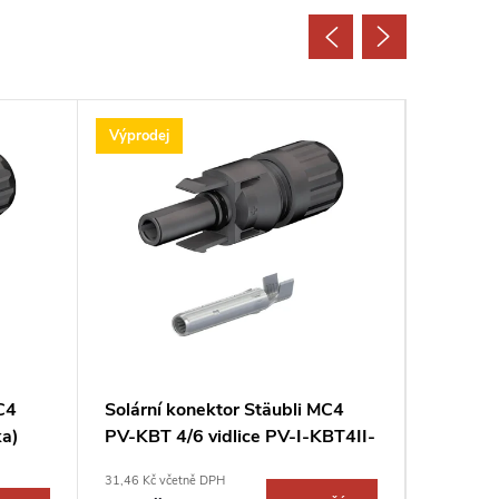
Výprodej
C4
Solární konektor Stäubli MC4
Kabel C
ka)
PV-KBT 4/6 vidlice PV-I-KBT4II-
-UR
UR/32.0714-UR samec
31,46 Kč včetně DPH
18,39 Kč v