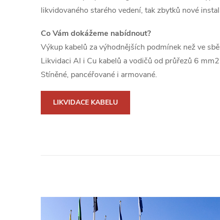
likvidovaného starého vedení, tak zbytků nové instal
Co Vám dokážeme nabídnout?
Výkup kabelů za výhodnějších podmínek než ve sbě
Likvidaci Al i Cu kabelů a vodičů od průřezů 6 m
Stíněné, pancéřované i armované.
LIKVIDACE KABELU