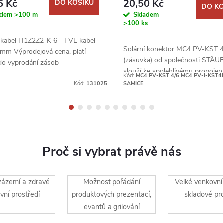
5 Kč
20,50 Kč
DO KOŠÍKU
DO KO
adem
>100 m
Skladem
>100 ks
í kabel H1Z2Z2-K 6 - FVE kabel
Solární konektor MC4 PV-KST 4
6mm Výprodejová cena, platí
(zásuvka) od společnosti STÄU
do vyprodání zásob
slouží ke spolehlivému propojen
taický kabel
Kód:
MC4 PV-KST 4/6 MC4 PV-I-KST4I
solárních panelů nebo k ​připojen
Kód:
131025
SAMICE
regulátoru či střídače. Je konst
pro...
Proč si vybrat právě nás
 zázemí a zdravé
Možnost pořádání
Velké venkovní 
vní prostředí
produktových prezentací,
skladové pr
evantů a grilování