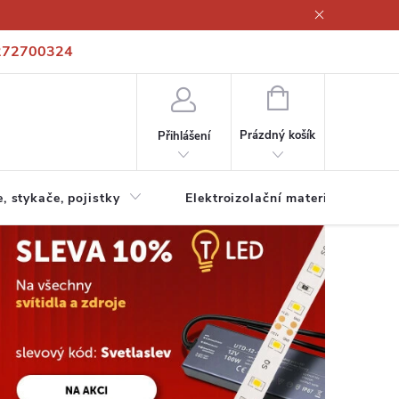
272700324
í podmínky
Podmínky ochrany osobních údajů
Kontakty
NÁKUPNÍ
KOŠÍK
Prázdný košík
Přihlášení
e, stykače, pojistky
Elektroizolační materiály