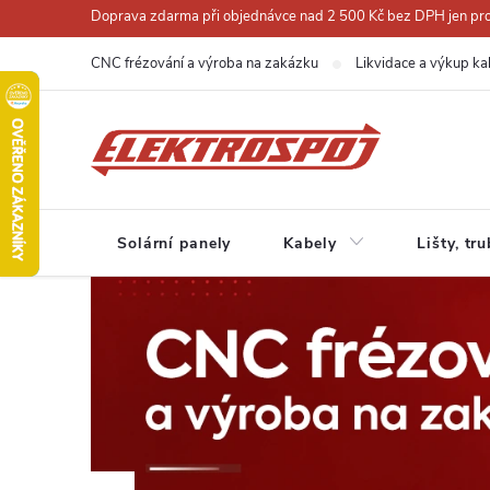
Přejít
Doprava zdarma při objednávce nad 2 500 Kč bez DPH jen pro 
na
CNC frézování a výroba na zakázku
Likvidace a výkup ka
obsah
Solární panely
Kabely
Lišty, tr
V
í
t
e