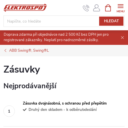
Přejít
NÁKUPNÍ
KOŠÍK
na
obsah
HLEDAT
Doprava zdarma při objednávce nad 2 500 Kč bez DPH jen pro
registrované zákazníky. Neplatí pro nadrozměrné zásilky.
ABB Swing®, Swing®L
Zásuvky
Nejprodávanější
Zásuvka dvojnásobná, s ochranou před přepětím
Druhý den skladem - k odběru/odeslání