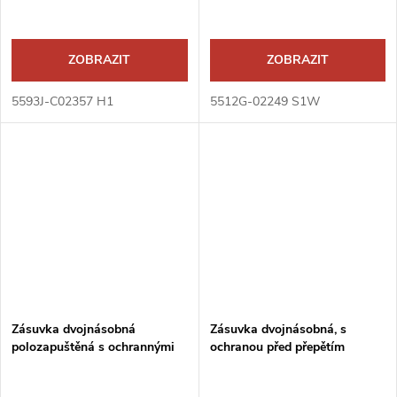
ZOBRAZIT
ZOBRAZIT
5593J-C02357 H1
5512G-02249 S1W
Zásuvka dvojnásobná
Zásuvka dvojnásobná, s
polozapuštěná s ochrannými
ochranou před přepětím
kolíky