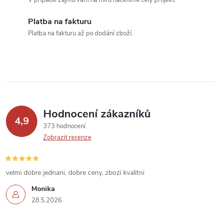
V případě zájmu vám na míru naceníme celý projekt.
v
Platba na fakturu
k
Platba na fakturu až po dodání zboží.
y
v
ý
p
Hodnocení zákazníků
4,9
373 hodnocení
i
Zobrazit recenze
s
u
velmi dobre jednani, dobre ceny, zbozi kvalitni
Monika
28.5.2026