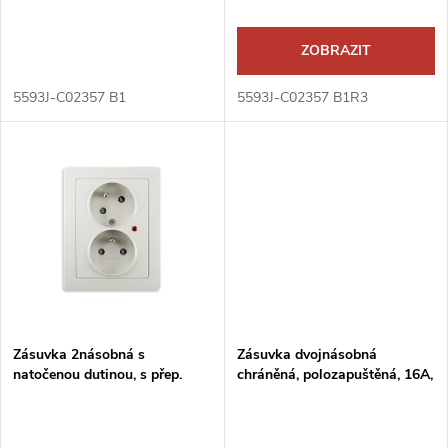
o
d
d
ZOBRAZIT
u
u
5593J-C02357 B1
5593J-C02357 B1R3
k
k
t
t
ů
ů
Zásuvka 2násobná s
Zásuvka dvojnásobná
natočenou dutinou, s přep.
chráněná, polozapuštěná, 16A,
ochr., s optickou sig.
250 V AC