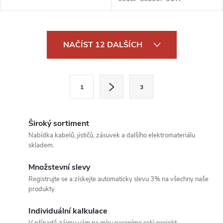
O
NAČÍST 12 DALŠÍCH
v
l
S
1
3
t
á
r
d
á
Široký sortiment
a
n
Nabídka kabelů, jističů, zásuvek a dalšího elektromateriálu
skladem.
k
c
o
Množstevní slevy
í
v
Registrujte se a získejte automaticky slevu 3% na všechny naše
produkty.
á
p
n
Individuální kalkulace
r
í