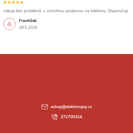
nákup bez problémů, s ochotnou podporou na telefonu. Doporučuji
František
28.5.2026
Z
á
p
a
eshop
@
elektrospoj.cz
t
272700324