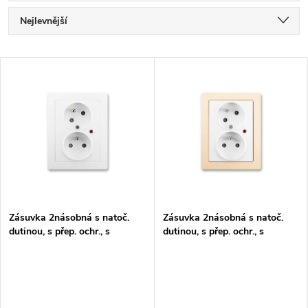
Ř
Nejlevnější
a
Nejdražší
V
Nejprodávanější
z
ý
Abecedně
e
p
n
i
í
s
p
Zásuvka 2násobná s natoč.
Zásuvka 2násobná s natoč.
dutinou, s přep. ochr., s
dutinou, s přep. ochr., s
p
optickou sig.
optickou sig.
r
r
o