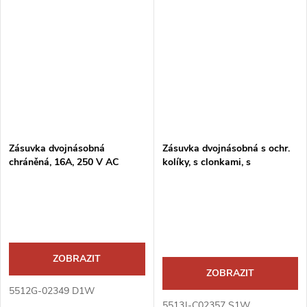
Zásuvka dvojnásobná
Zásuvka dvojnásobná s ochr.
chráněná, 16A, 250 V AC
kolíky, s clonkami, s
natočenou dutinou
ZOBRAZIT
ZOBRAZIT
5512G-02349 D1W
5513J-C02357 S1W