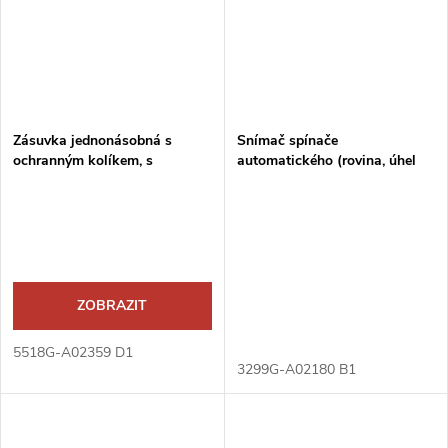
Zásuvka jednonásobná s
Snímač spínače
ochranným kolíkem, s
automatického (rovina, úhel
clonkami
180°)
ZOBRAZIT
5518G-A02359 D1
3299G-A02180 B1