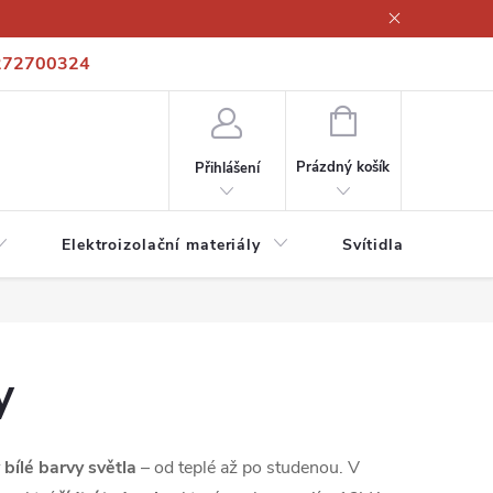
272700324
í podmínky
Podmínky ochrany osobních údajů
Kontakty
NÁKUPNÍ
KOŠÍK
Prázdný košík
Přihlášení
Elektroizolační materiály
Svítidla a zdroje
y
 bílé barvy světla
– od teplé až po studenou. V