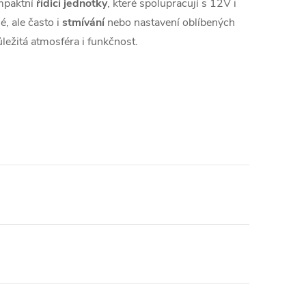
mpaktní
řídicí jednotky
, které spolupracují s 12V i
, ale často i
stmívání
nebo nastavení oblíbených
ůležitá atmosféra i funkčnost.