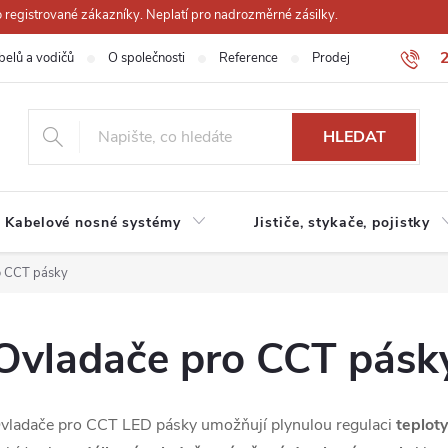
registrované zákazníky. Neplatí pro nadrozměrné zásilky.
belů a vodičů
O společnosti
Reference
Prodejna
Obchodn
HLEDAT
Kabelové nosné systémy
Jističe, stykače, pojistky
o CCT pásky
Ovladače pro CCT pásk
vladače pro CCT LED pásky umožňují plynulou regulaci
teploty