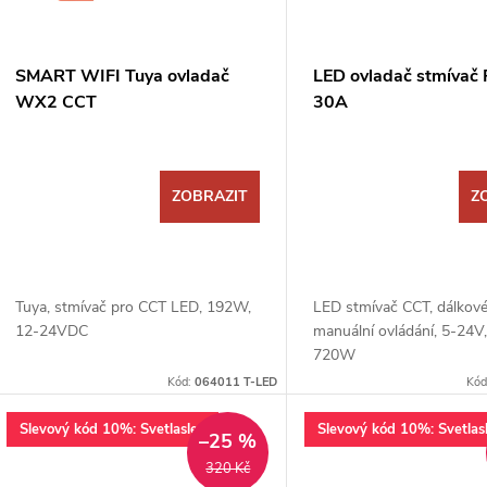
p
s
r
p
SMART WIFI Tuya ovladač
LED ovladač stmívač
o
WX2 CCT
30A
r
d
o
ZOBRAZIT
Z
u
d
k
u
Tuya, stmívač pro CCT LED, 192W,
LED stmívač CCT, dálkové
t
12-24VDC
manuální ovládání, 5-24V
k
720W
ů
Kód:
064011 T-LED
Kód
t
Slevový kód 10%: Svetlaslev
Slevový kód 10%: Svetlas
–25 %
ů
320 Kč