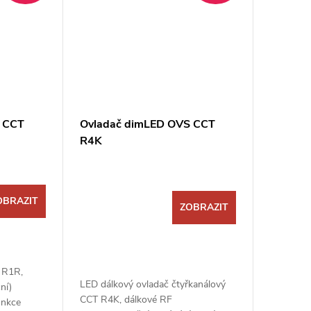
 CCT
Ovladač dimLED OVS CCT
R4K
OBRAZIT
ZOBRAZIT
 R1R,
LED dálkový ovladač čtyřkanálový
ní)
CCT R4K, dálkové RF
unkce