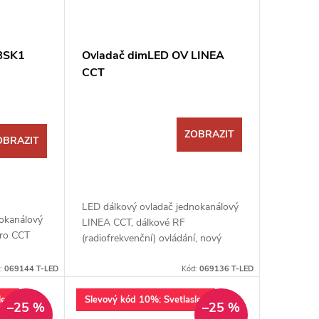
BSK1
Ovladač dimLED OV LINEA
CCT
ZOBRAZIT
OBRAZIT
LED dálkový ovladač jednokanálový
nokanálový
LINEA CCT, dálkové RF
pro CCT
(radiofrekvenční) ovládání, nový
design a funkce
:
069144 T-LED
Kód:
069136 T-LED
lev
Slevový kód 10%: Svetlaslev
–25 %
–25 %