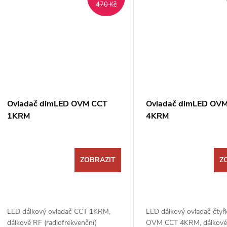
470 Kč
Ovladač dimLED OVM CCT
Ovladač dimLED OV
1KRM
4KRM
ZOBRAZIT
Z
LED dálkový ovladač CCT 1KRM,
LED dálkový ovladač čtyř
dálkové RF (radiofrekvenční)
OVM CCT 4KRM, dálkové