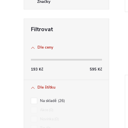
Značky
Dle ceny
193
Kč
595
Kč
Dle štítku
Na skladě
26
Akce
0
Novinka
0