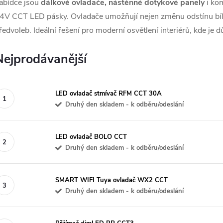
abídce jsou
dálkové ovladače, nástěnné dotykové panely
i ko
4V CCT LED pásky. Ovladače umožňují nejen změnu odstínu bílé
ředvoleb. Ideální řešení pro moderní osvětlení interiérů, kde je d
Nejprodávanější
LED ovladač stmívač RFM CCT 30A
Druhý den skladem - k odběru/odeslání
LED ovladač BOLO CCT
Druhý den skladem - k odběru/odeslání
SMART WIFI Tuya ovladač WX2 CCT
Druhý den skladem - k odběru/odeslání