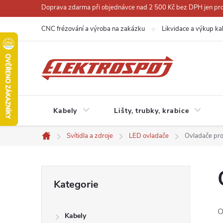
Přejít
Doprava zdarma při objednávce nad 2 500 Kč bez DPH jen pro 
na
CNC frézování a výroba na zakázku
Likvidace a výkup ka
obsah
Kabely
Lišty, trubky, krabice
Svítidla a zdroje
LED ovladače
Ovladače pr
Domů
P
Přeskočit
Kategorie
kategorie
o
O
Kabely