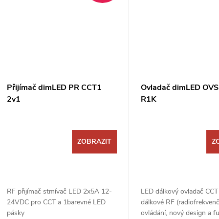
Přijímač dimLED PR CCT1
Ovladač dimLED OVS
2v1
R1K
ZOBRAZIT
Z
RF přijímač stmívač LED 2x5A 12-
LED dálkový ovladač CCT
24VDC pro CCT a 1barevné LED
dálkové RF (radiofrekvenč
pásky
ovládání, nový design a f