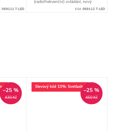
(radiofrekvenční) ovládání, nový
design a funkce
:
069111 T-LED
Kód:
069112 T-LED
lev
Slevový kód 10%: Svetlaslev
–25 %
–25 %
430 Kč
450 Kč