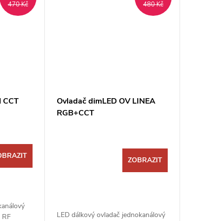
470 Kč
480 Kč
M CCT
Ovladač dimLED OV LINEA
RGB+CCT
OBRAZIT
ZOBRAZIT
kanálový
LED dálkový ovladač jednokanálový
 RF