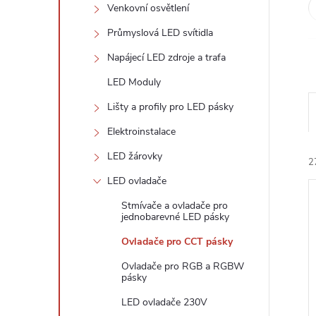
n
Venkovní osvětlení
e
Průmyslová LED svítidla
Napájecí LED zdroje a trafa
l
LED Moduly
Lišty a profily pro LED pásky
Elektroinstalace
LED žárovky
2
LED ovladače
Stmívače a ovladače pro
jednobarevné LED pásky
Ovladače pro CCT pásky
Ovladače pro RGB a RGBW
í
pásky
i
LED ovladače 230V