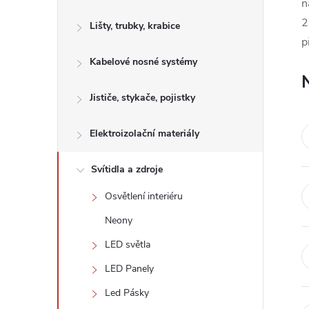
s
n
2
Lišty, trubky, krabice
t
p
Kabelové nosné systémy
r
a
Jističe, stykače, pojistky
n
Elektroizolační materiály
n
Svítidla a zdroje
Osvětlení interiéru
í
Neony
p
LED světla
LED Panely
a
Led Pásky