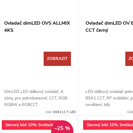
Ovladač dimLED OVS ALLMIX
Ovladač dimLED OV 
4KS
CCT černý
ZOBRAZIT
Z
DimLED LED dálkový ovladač, 4
LED dálkový ovladač jed
zóny, pro jednobarevné, CCT, RGB,
BSK1 CCT, RF ovládání, 
RGBW a RGBCCT
osvětlení, bílý
Kód:
069213 T-LED
Kód
Slevový kód 10%: Svetlaslev
Slevový kód 10%: Svetlas
–25 %