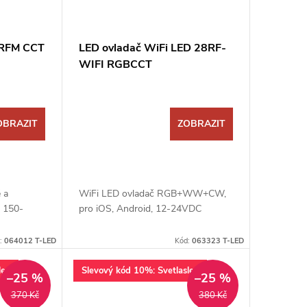
 RFM CCT
LED ovladač WiFi LED 28RF-
WIFI RGBCCT
OBRAZIT
ZOBRAZIT
 a
WiFi LED ovladač RGB+WW+CW,
, 150-
pro iOS, Android, 12-24VDC
:
064012 T-LED
Kód:
063323 T-LED
lev
Slevový kód 10%: Svetlaslev
–25 %
–25 %
370 Kč
380 Kč