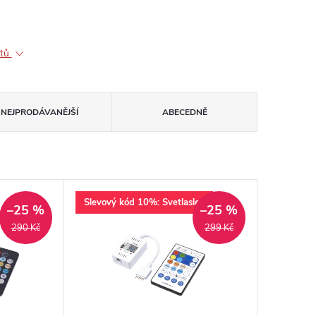
ktů
NEJPRODÁVANĚJŠÍ
ABECEDNĚ
Slevový kód 10%: Svetlaslev
–25 %
–25 %
290 Kč
299 Kč