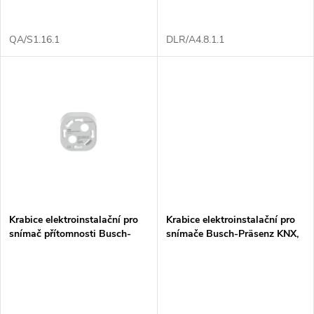
d
d
u
QA/S1.16.1
DLR/A4.8.1.1
u
k
k
t
t
ů
ů
Krabice elektroinstalační pro
Krabice elektroinstalační pro
snímač přítomnosti Busch-
snímače Busch-Präsenz KNX,
Präsenz Mini KNX
Sky KNX