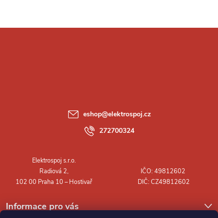
Z
á
p
a
eshop
@
elektrospoj.cz
t
272700324
í
Informace pro vás