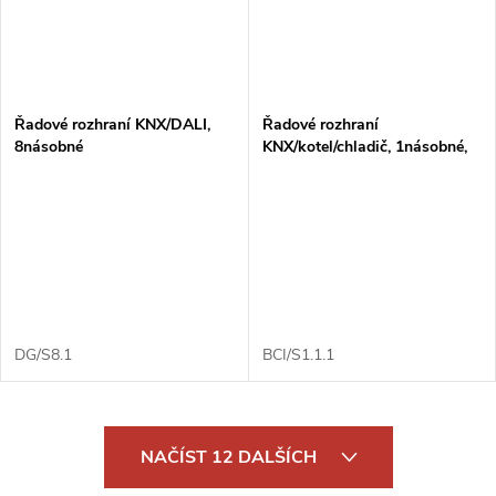
Řadové rozhraní KNX/DALI,
Řadové rozhraní
8násobné
KNX/kotel/chladič, 1násobné,
0–10 V
DG/S8.1
BCI/S1.1.1
O
NAČÍST 12 DALŠÍCH
v