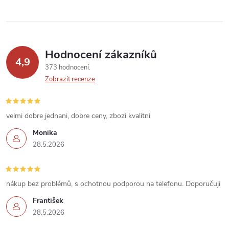
v
ý
p
Hodnocení zákazníků
4,9
373 hodnocení
i
Zobrazit recenze
s
u
velmi dobre jednani, dobre ceny, zbozi kvalitni
Monika
28.5.2026
nákup bez problémů, s ochotnou podporou na telefonu. Doporučuji
František
28.5.2026