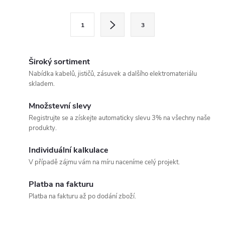
l
S
1
3
t
á
r
d
á
Široký sortiment
a
n
Nabídka kabelů, jističů, zásuvek a dalšího elektromateriálu
skladem.
k
c
o
Množstevní slevy
í
v
Registrujte se a získejte automaticky slevu 3% na všechny naše
produkty.
á
p
n
Individuální kalkulace
r
í
V případě zájmu vám na míru naceníme celý projekt.
v
Platba na fakturu
k
Platba na fakturu až po dodání zboží.
y