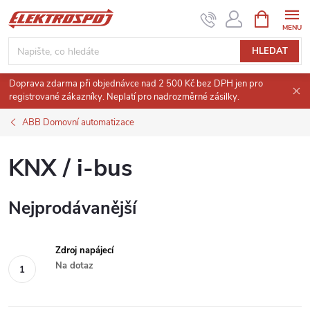
Přejít
NÁKUPNÍ
KOŠÍK
na
obsah
HLEDAT
Doprava zdarma při objednávce nad 2 500 Kč bez DPH jen pro
registrované zákazníky. Neplatí pro nadrozměrné zásilky.
ABB Domovní automatizace
KNX / i-bus
Nejprodávanější
Zdroj napájecí
Na dotaz