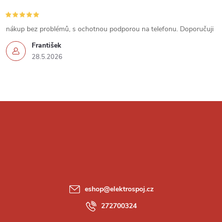
nákup bez problémů, s ochotnou podporou na telefonu. Doporučuji
František
28.5.2026
Z
á
p
a
eshop
@
elektrospoj.cz
t
272700324