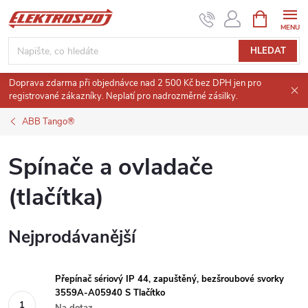
Přejít
NÁKUPNÍ
KOŠÍK
na
obsah
HLEDAT
Doprava zdarma při objednávce nad 2 500 Kč bez DPH jen pro
registrované zákazníky. Neplatí pro nadrozměrné zásilky.
ABB Tango®
Spínače a ovladače
(tlačítka)
Nejprodávanější
Přepínač sériový IP 44, zapuštěný, bezšroubové svorky
3559A-A05940 S Tlačítko
Na dotaz