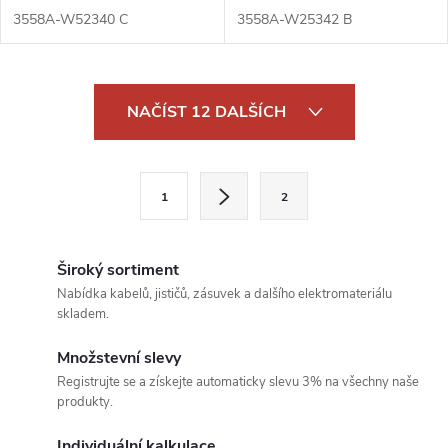
3558A-W52340 C
3558A-W25342 B
O
NAČÍST 12 DALŠÍCH
v
l
S
1
2
t
á
r
d
á
Široký sortiment
a
n
Nabídka kabelů, jističů, zásuvek a dalšího elektromateriálu
skladem.
k
c
o
Množstevní slevy
í
v
Registrujte se a získejte automaticky slevu 3% na všechny naše
produkty.
á
p
n
Individuální kalkulace