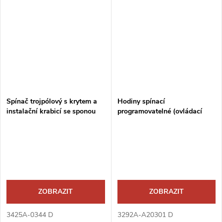
Spínač trojpólový s krytem a
Hodiny spínací
instalační krabicí se sponou
programovatelné (ovládací
jednotka)
ZOBRAZIT
ZOBRAZIT
3425A-0344 D
3292A-A20301 D