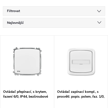
Filtrovat
Ř
Nejlevnější
a
Nejdražší
V
Nejprodávanější
z
ý
Abecedně
e
p
n
i
í
s
p
Ovládač přepínací, s krytem,
Ovládač zapínací kompl., s
řazení 6/0, IP44, bezšroubové
prosvětl. popis. polem, řaz. 1/0,
p
svorky
1/0So, IP44
r