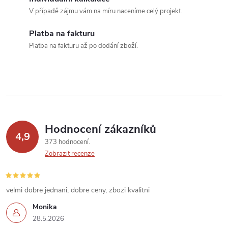
r
í
V případě zájmu vám na míru naceníme celý projekt.
v
Platba na fakturu
k
Platba na fakturu až po dodání zboží.
y
v
ý
p
Hodnocení zákazníků
4,9
373 hodnocení
i
Zobrazit recenze
s
u
velmi dobre jednani, dobre ceny, zbozi kvalitni
Monika
28.5.2026