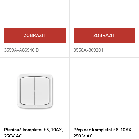
r
o
o
d
d
ZOBRAZIT
ZOBRAZIT
u
u
3559A-A86940 D
3558A-80920 H
k
k
t
t
ů
ů
Přepínač kompletní ř.5, 10AX,
Přepínač kompletní ř.6, 10AX,
250V AC
250 V AC