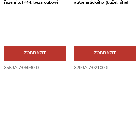
řazení 5, IP44, bezšroubové
automatického (kužel, úhel
svorky
120°)
ZOBRAZIT
ZOBRAZIT
3559A-A05940 D
3299A-A02100 S