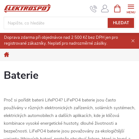
Přejít
NÁKUPNÍ
KOŠÍK
na
obsah
HLEDAT
Doprava zdarma při objednávce nad 2 500 Kč bez DPH jen pro
registrované zákazníky. Neplatí pro nadrozměrné zásilky.
Domů
Baterie
Proč si pořídit baterii LifePO4? LiFePO4 baterie jsou často
používány v různých elektronických zařízeních, solárních systémech,
elektrických automobilech a dalších aplikacích, kde je klíčová
kombinace vysoké energetické hustoty, dlouhé životnosti a
bezpečnosti. LiFePO4 baterie jsou považovány za ekologičtější
variantu lithiových baterií, protože obsahují železo, které je levné a