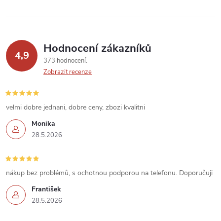
v
ý
p
Hodnocení zákazníků
4,9
373 hodnocení
i
Zobrazit recenze
s
u
velmi dobre jednani, dobre ceny, zbozi kvalitni
Monika
28.5.2026
nákup bez problémů, s ochotnou podporou na telefonu. Doporučuji
František
28.5.2026