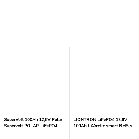
systémy, karavany, obytné vozy
instalace nebo záložní napájení.
nebo...
Díky...
SuperVolt 100Ah 12,8V Polar
LIONTRON LiFePO4 12,8V
Supervolt POLAR LiFePO4
100Ah LXArctic smart BMS s
100Ah 12,8V lithiová baterie s
Bluetooth - Marine IP67
ohřívačem