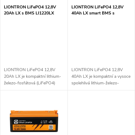
s
p
LIONTRON LiFePO4 12,8V
LIONTRON LiFePO4 12,8V
20Ah LX s BMS LI1220LX
40Ah LX smart BMS s
p
Bluetooth LISMART1240LX
r
r
o
o
d
d
u
LIONTRON LiFePO4 12,8V
LIONTRON LiFePO4 12,8V
u
20Ah LX je kompaktní lithium-
40Ah LX je kompaktní a vysoce
k
železo-fosfátová (LiFePO4)
spolehlivá lithium-železo-
k
baterie s integrovaným BMS
fosfátová baterie (LiFePO4),
(Battery Management System).
ideální pro menší off-grid
t
Ideální pro menší aplikace, jako
systémy, karavany a záložní
t
jsou...
napájení. S...
ů
ů