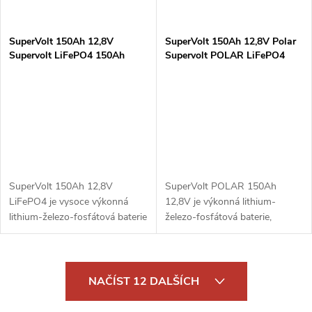
SuperVolt 150Ah 12,8V
SuperVolt 150Ah 12,8V Polar
Supervolt LiFePO4 150Ah
Supervolt POLAR LiFePO4
12,8V lithiová baterie
150Ah 12,8V lithiová baterie s
ohřívačem
SuperVolt 150Ah 12,8V
SuperVolt POLAR 150Ah
LiFePO4 je vysoce výkonná
12,8V je výkonná lithium-
lithium-železo-fosfátová baterie
železo-fosfátová baterie,
s kapacitou 150Ah, ideální pro
navržená pro náročné
solární systémy, karavany,
podmínky. Díky integrovanému
obytné vozy a záložní napájení.
ohřívači zajišťuje optimální
O
Díky...
výkon i při nízkých...
NAČÍST 12 DALŠÍCH
v