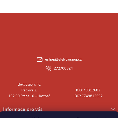
Z
á
p
a
eshop
@
elektrospoj.cz
t
272700324
í
Informace pro vás