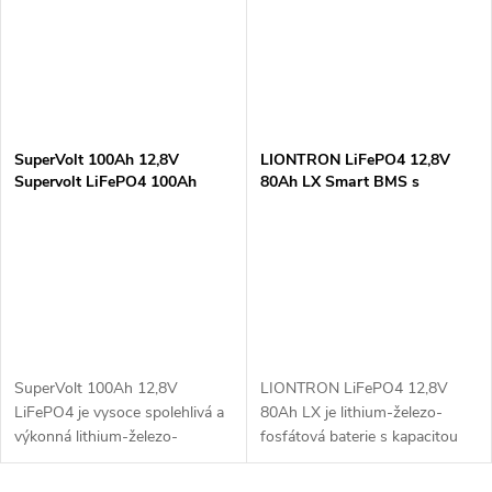
SuperVolt 100Ah 12,8V
LIONTRON LiFePO4 12,8V
Supervolt LiFePO4 100Ah
80Ah LX Smart BMS s
12,8V lithiová baterie
Bluetooth LISMART1280LX
SuperVolt 100Ah 12,8V
LIONTRON LiFePO4 12,8V
LiFePO4 je vysoce spolehlivá a
80Ah LX je lithium-železo-
výkonná lithium-železo-
fosfátová baterie s kapacitou
fosfátová baterie, ideální pro
80Ah, ideální pro off-grid
různé aplikace jako solární
systémy, karavany, solární