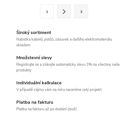
l
S
1
3
t
á
r
d
á
Široký sortiment
a
n
Nabídka kabelů, jističů, zásuvek a dalšího elektromateriálu
skladem.
k
c
o
Množstevní slevy
í
v
Registrujte se a získejte automaticky slevu 3% na všechny naše
produkty.
á
p
n
Individuální kalkulace
r
í
V případě zájmu vám na míru naceníme celý projekt.
v
Platba na fakturu
k
Platba na fakturu až po dodání zboží.
y