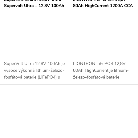
Supervolt Ultra – 12,8V 100Ah
80Ah HighCurrent 1200A CCA
– LifePO4 s Bluetooth a
s BMS LTLIFE1280S
vyhříváním
SuperVolt Ultra 12,8V 100Ah je
LIONTRON LiFePO4 12,8V
vysoce výkonná lithium-železo-
80Ah HighCurrent je lithium-
fosfátová baterie (LiFePO4) s
železo-fosfátová baterie
integrovaným Bluetooth a
navržená pro aplikace vyžadující
ohřívačem, ideální pro náročné
vysoký startovací proud. S
aplikace jako solární systémy,...
kapacitou 80Ah a maximálním
startovacím...