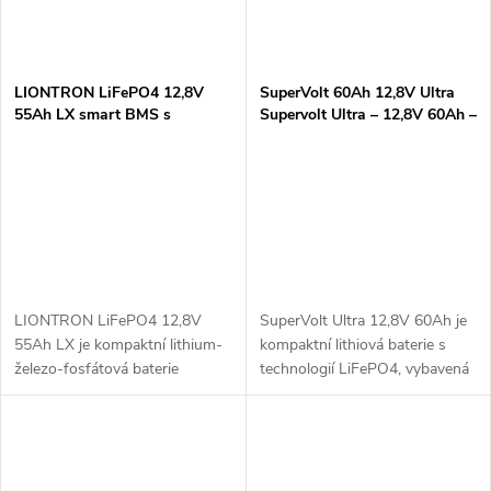
LIONTRON LiFePO4 12,8V
SuperVolt 60Ah 12,8V Ultra
55Ah LX smart BMS s
Supervolt Ultra – 12,8V 60Ah –
Bluetooth - Marine IP67
LifePO4 s Bluetooth a
LISMART1255LX-M
vyhříváním
LIONTRON LiFePO4 12,8V
SuperVolt Ultra 12,8V 60Ah je
55Ah LX je kompaktní lithium-
kompaktní lithiová baterie s
železo-fosfátová baterie
technologií LiFePO4, vybavená
(LiFePO4), ideální pro námořní
Bluetooth pro snadné
aplikace. Díky certifikaci IP67 je
monitorování stavu a
vodotěsná a prachotěsná, což...
integrovaným vyhříváním pro
optimální výkon i...