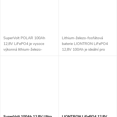
SuperVolt POLAR 100Ah
Lithium-železo-fosfátová
12,8V LiFePO4 je vysoce
baterie LIONTRON LiFePO4
výkonná lithium-železo-
12,8V 100Ah je ideální pro
fosfátová baterie, navržená pro
marine aplikace. Vybavena
extrémní podmínky. Tato baterie
inteligentním BMS s Bluetooth
je vybavena integrovaným
pro sledování stavu a
ohřívačem, který...
ochrannou certifikací...
SuperVolt 100Ah 12,8V Ultra
LIONTRON LiFePO4 12,8V