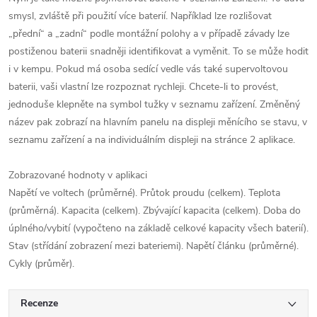
smysl, zvláště při použití více baterií. Například lze rozlišovat
„přední“ a „zadní“ podle montážní polohy a v případě závady lze
postiženou baterii snadněji identifikovat a vyměnit. To se může hodit
i v kempu. Pokud má osoba sedící vedle vás také supervoltovou
baterii, vaši vlastní lze rozpoznat rychleji. Chcete-li to provést,
jednoduše klepněte na symbol tužky v seznamu zařízení. Změněný
název pak zobrazí na hlavním panelu na displeji měnícího se stavu, v
seznamu zařízení a na individuálním displeji na stránce 2 aplikace.
Zobrazované hodnoty v aplikaci
Napětí ve voltech (průměrné). Průtok proudu (celkem). Teplota
(průměrná). Kapacita (celkem). Zbývající kapacita (celkem). Doba do
úplného/vybití (vypočteno na základě celkové kapacity všech baterií).
Stav (střídání zobrazení mezi bateriemi). Napětí článku (průměrné).
Cykly (průměr).
Recenze