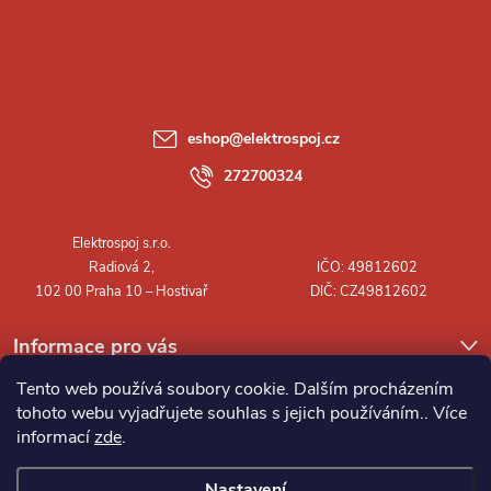
á
p
a
eshop
@
elektrospoj.cz
t
272700324
í
Informace pro vás
Tento web používá soubory cookie. Dalším procházením
tohoto webu vyjadřujete souhlas s jejich používáním.. Více
informací
zde
.
Nastavení