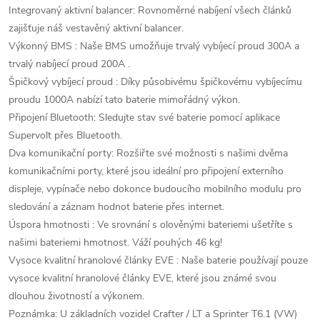
Integrovaný aktivní balancer: Rovnoměrné nabíjení všech článků
zajišťuje náš vestavěný aktivní balancer.
Výkonný BMS : Naše BMS umožňuje trvalý vybíjecí proud 300A a
trvalý nabíjecí proud 200A .
Špičkový vybíjecí proud : Díky působivému špičkovému vybíjecímu
proudu 1000A nabízí tato baterie mimořádný výkon.
Připojení Bluetooth: Sledujte stav své baterie pomocí aplikace
Supervolt přes Bluetooth.
Dva komunikační porty: Rozšiřte své možnosti s našimi dvěma
komunikačními porty, které jsou ideální pro připojení externího
displeje, vypínače nebo dokonce budoucího mobilního modulu pro
sledování a záznam hodnot baterie přes internet.
Úspora hmotnosti : Ve srovnání s olověnými bateriemi ušetříte s
našimi bateriemi hmotnost. Váží pouhých 46 kg!
Vysoce kvalitní hranolové články EVE : Naše baterie používají pouze
vysoce kvalitní hranolové články EVE, které jsou známé svou
dlouhou životností a výkonem.
Poznámka: U základních vozidel Crafter / LT a Sprinter T6.1 (VW)