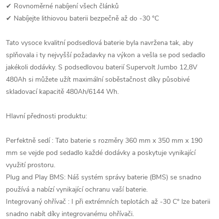
✔ Rovnoměrné nabíjení všech článků
✔ Nabíjejte lithiovou baterii bezpečně až do -30 °C
Tato vysoce kvalitní podsedlová baterie byla navržena tak, aby
splňovala i ty nejvyšší požadavky na výkon a vešla se pod sedadlo
jakékoli dodávky. S podsedlovou baterií Supervolt Jumbo 12,8V
480Ah si můžete užít maximální soběstačnost díky působivé
skladovací kapacitě 480Ah/6144 Wh.
Hlavní přednosti produktu:
Perfektně sedí : Tato baterie s rozměry 360 mm x 350 mm x 190
mm se vejde pod sedadlo každé dodávky a poskytuje vynikající
využití prostoru.
Plug and Play BMS: Náš systém správy baterie (BMS) se snadno
používá a nabízí vynikající ochranu vaší baterie.
Integrovaný ohřívač : I při extrémních teplotách až -30 C° lze baterii
snadno nabít díky integrovanému ohřívači.