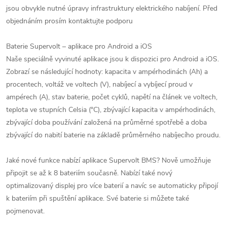
jsou obvykle nutné úpravy infrastruktury elektrického nabíjení. Před
objednáním prosím kontaktujte podporu
Baterie Supervolt – aplikace pro Android a iOS
Naše speciálně vyvinuté aplikace jsou k dispozici pro Android a iOS.
Zobrazí se následující hodnoty: kapacita v ampérhodinách (Ah) a
procentech, voltáž ve voltech (V), nabíjecí a vybíjecí proud v
ampérech (A), stav baterie, počet cyklů, napětí na článek ve voltech,
teplota ve stupních Celsia (°C), zbývající kapacita v ampérhodinách,
zbývající doba používání založená na průměrné spotřebě a doba
zbývající do nabití baterie na základě průměrného nabíjecího proudu.
Jaké nové funkce nabízí aplikace Supervolt BMS? Nově umožňuje
připojit se až k 8 bateriím současně. Nabízí také nový
optimalizovaný displej pro více baterií a navíc se automaticky připojí
k bateriím při spuštění aplikace. Své baterie si můžete také
pojmenovat.