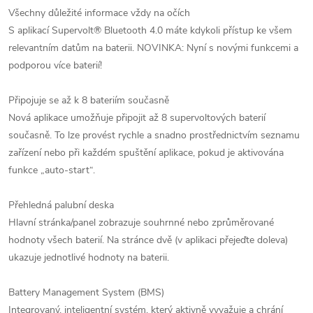
Všechny důležité informace vždy na očích
S aplikací Supervolt® Bluetooth 4.0 máte kdykoli přístup ke všem
relevantním datům na baterii. NOVINKA: Nyní s novými funkcemi a
podporou více baterií!
Připojuje se až k 8 bateriím současně
Nová aplikace umožňuje připojit až 8 supervoltových baterií
současně. To lze provést rychle a snadno prostřednictvím seznamu
zařízení nebo při každém spuštění aplikace, pokud je aktivována
funkce „auto-start“.
Přehledná palubní deska
Hlavní stránka/panel zobrazuje souhrnné nebo zprůměrované
hodnoty všech baterií. Na stránce dvě (v aplikaci přejeďte doleva)
ukazuje jednotlivé hodnoty na baterii.
Battery Management System (BMS)
Integrovaný, inteligentní systém, který aktivně vyvažuje a chrání