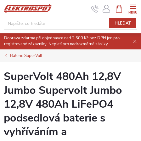
Přejít
NÁKUPNÍ
KOŠÍK
na
obsah
HLEDAT
Doprava zdarma při objednávce nad 2 500 Kč bez DPH jen pro
registrované zákazníky. Neplatí pro nadrozměrné zásilky.
Baterie SuperVolt
SuperVolt 480Ah 12,8V
Jumbo Supervolt Jumbo
12,8V 480Ah LiFePO4
podsedlová baterie s
vyhříváním a