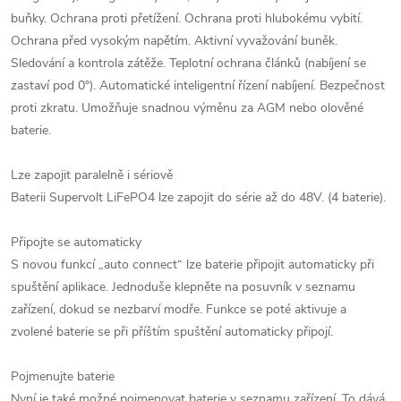
buňky. Ochrana proti přetížení. Ochrana proti hlubokému vybití.
Ochrana před vysokým napětím. Aktivní vyvažování buněk.
Sledování a kontrola zátěže. Teplotní ochrana článků (nabíjení se
zastaví pod 0°). Automatické inteligentní řízení nabíjení. Bezpečnost
proti zkratu. Umožňuje snadnou výměnu za AGM nebo olověné
baterie.
Lze zapojit paralelně i sériově
Baterii Supervolt LiFePO4 lze zapojit do série až do 48V. (4 baterie).
Připojte se automaticky
S novou funkcí „auto connect“ lze baterie připojit automaticky při
spuštění aplikace. Jednoduše klepněte na posuvník v seznamu
zařízení, dokud se nezbarví modře. Funkce se poté aktivuje a
zvolené baterie se při příštím spuštění automaticky připojí.
Pojmenujte baterie
Nyní je také možné pojmenovat baterie v seznamu zařízení. To dává