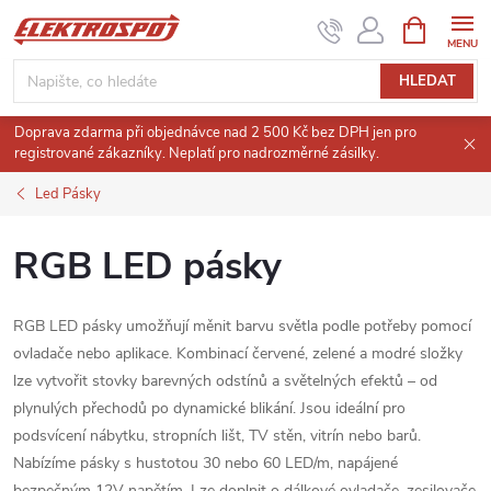
Přejít
NÁKUPNÍ
KOŠÍK
na
obsah
HLEDAT
Doprava zdarma při objednávce nad 2 500 Kč bez DPH jen pro
registrované zákazníky. Neplatí pro nadrozměrné zásilky.
Led Pásky
RGB LED pásky
RGB LED pásky umožňují měnit barvu světla podle potřeby pomocí
ovladače nebo aplikace. Kombinací červené, zelené a modré složky
lze vytvořit stovky barevných odstínů a světelných efektů – od
plynulých přechodů po dynamické blikání. Jsou ideální pro
podsvícení nábytku, stropních lišt, TV stěn, vitrín nebo barů.
Nabízíme pásky s hustotou 30 nebo 60 LED/m, napájené
bezpečným 12V napětím. Lze doplnit o dálkové ovladače, zesilovače