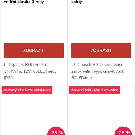
vnitřní záruka 3 roky
zalitý
ZOBRAZIT
ZOBRAZIT
LED pásek RGB vnitřní,
LED pásek RGB samolepící
14,4W/m, 12V, 60LED/metr,
zalitý, velmi vysoká svítivost,
IP20
60LED/metr
Slevový kód 10%: Svetlaslev
Slevový kód 10%: Svetlaslev
–25 %
–25 %