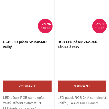
–25 %
–25 %
140 Kč
150 Kč
RGB LED pásek W150SMD
RGB LED pásek 24V-300
zalitý
záruka 3 roky
ZOBRAZIT
ZOBRAZIT
LED pásek RGB samolepící
LED pásek RGB 24V samolepící
zalitý, střední svítivost, 30
vnitřní, 14,4W 60LED/metr
LED/metr, cena je za 1 m