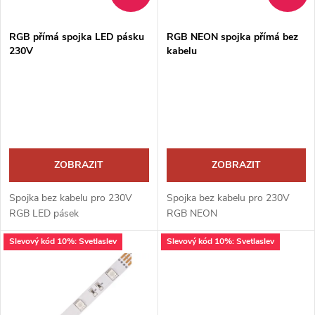
í
s
p
RGB přímá spojka LED pásku
RGB NEON spojka přímá bez
230V
kabelu
p
r
r
o
o
d
d
ZOBRAZIT
ZOBRAZIT
u
u
Spojka bez kabelu pro 230V
Spojka bez kabelu pro 230V
k
RGB LED pásek
RGB NEON
k
Slevový kód 10%: Svetlaslev
Slevový kód 10%: Svetlaslev
t
t
ů
ů