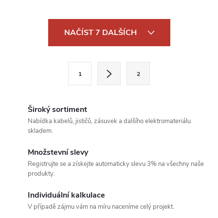
O
NAČÍST 7 DALŠÍCH
v
l
S
1
2
t
á
r
d
á
Široký sortiment
a
n
Nabídka kabelů, jističů, zásuvek a dalšího elektromateriálu
skladem.
k
c
o
Množstevní slevy
í
v
Registrujte se a získejte automaticky slevu 3% na všechny naše
produkty.
á
p
n
Individuální kalkulace
r
í
V případě zájmu vám na míru naceníme celý projekt.