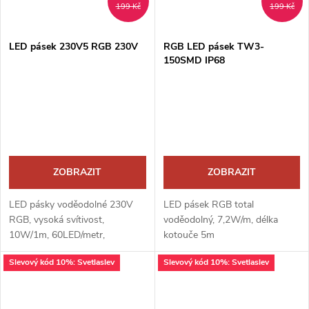
199 Kč
199 Kč
LED pásek 230V5 RGB 230V
RGB LED pásek TW3-
150SMD IP68
ZOBRAZIT
ZOBRAZIT
LED pásky voděodolné 230V
LED pásek RGB total
RGB, vysoká svítivost,
voděodolný, 7,2W/m, délka
10W/1m, 60LED/metr,
kotouče 5m
Slevový kód 10%: Svetlaslev
Slevový kód 10%: Svetlaslev