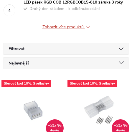
LED pásek RGB COB 12RGBCOB15-810 záruka 3 roky
Druhý den skladem - k odběru/odeslání
Zobrazit více produktů
Filtrovat
Ř
Nejlevnější
a
Nejdražší
V
Slevový kód 10%: Svetlaslev
Slevový kód 10%: Svetlaslev
Nejprodávanější
z
ý
Abecedně
e
p
n
i
–25 %
–25 %
40 Kč
49 Kč