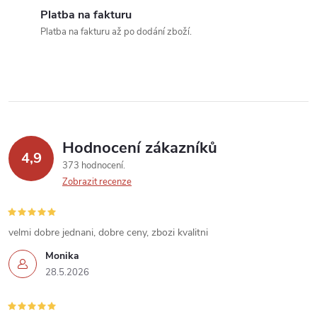
v
Platba na fakturu
k
Platba na fakturu až po dodání zboží.
y
v
ý
p
Hodnocení zákazníků
4,9
373 hodnocení
i
Zobrazit recenze
s
u
velmi dobre jednani, dobre ceny, zbozi kvalitni
Monika
28.5.2026