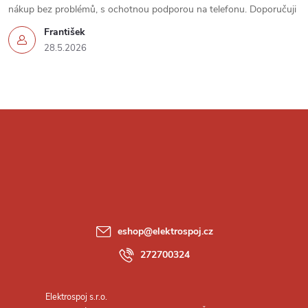
nákup bez problémů, s ochotnou podporou na telefonu. Doporučuji
František
28.5.2026
Z
á
p
a
eshop
@
elektrospoj.cz
t
272700324
í