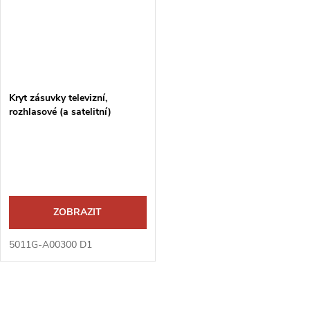
Kryt zásuvky televizní,
rozhlasové (a satelitní)
ZOBRAZIT
5011G-A00300 D1
O