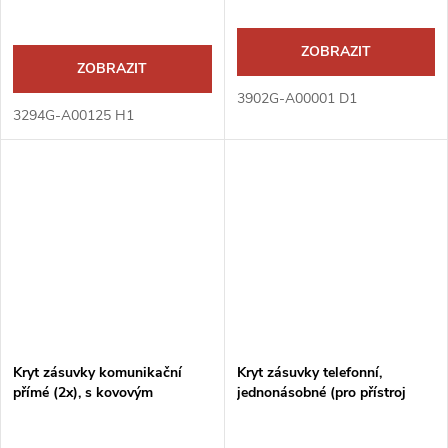
ZOBRAZIT
ZOBRAZIT
3902G-A00001 D1
3294G-A00125 H1
Kryt zásuvky komunikační
Kryt zásuvky telefonní,
přímé (2x), s kovovým
jednonásobné (pro přístroj
upevňovacím třmenem
5013U)