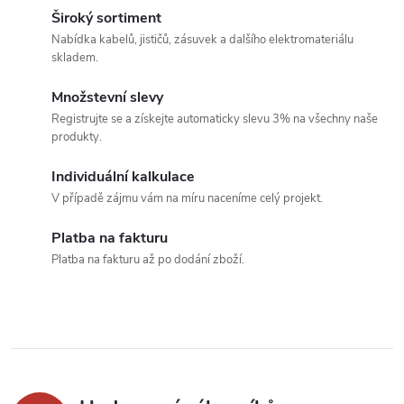
v
Široký sortiment
Nabídka kabelů, jističů, zásuvek a dalšího elektromateriálu
l
skladem.
á
Množstevní slevy
Registrujte se a získejte automaticky slevu 3% na všechny naše
d
produkty.
a
Individuální kalkulace
c
V případě zájmu vám na míru naceníme celý projekt.
í
Platba na fakturu
Platba na fakturu až po dodání zboží.
p
r
v
k