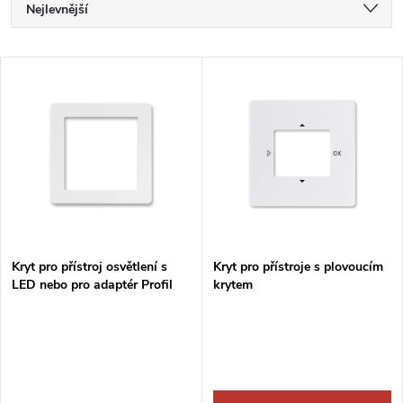
Ř
Nejlevnější
a
Nejdražší
V
Nejprodávanější
z
ý
Abecedně
e
p
n
i
í
s
p
Kryt pro přístroj osvětlení s
Kryt pro přístroje s plovoucím
LED nebo pro adaptér Profil
krytem
p
45
r
r
o
o