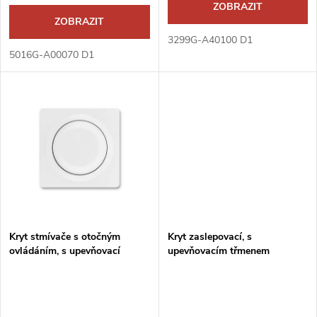
d
ZOBRAZIT
d
ZOBRAZIT
u
3299G-A40100 D1
u
5016G-A00070 D1
k
k
t
t
ů
ů
Kryt stmívače s otočným
Kryt zaslepovací, s
ovládáním, s upevňovací
upevňovacím třmenem
maticí