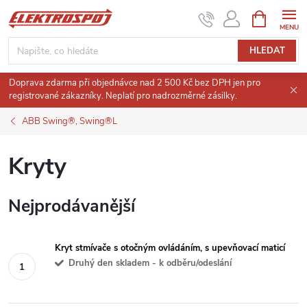
Přejít
NÁKUPNÍ
KOŠÍK
na
obsah
HLEDAT
Doprava zdarma při objednávce nad 2 500 Kč bez DPH jen pro
registrované zákazníky. Neplatí pro nadrozměrné zásilky.
ABB Swing®, Swing®L
Kryty
Nejprodávanější
Kryt stmívače s otočným ovládáním, s upevňovací maticí
Druhý den skladem - k odběru/odeslání