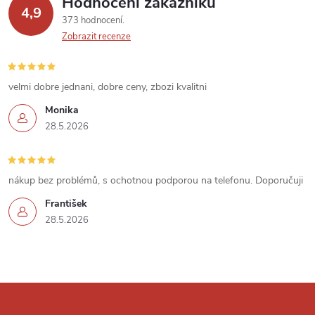
Hodnocení zákazníků
y
4,9
373 hodnocení
v
Zobrazit recenze
ý
velmi dobre jednani, dobre ceny, zbozi kvalitni
p
Monika
i
28.5.2026
s
u
nákup bez problémů, s ochotnou podporou na telefonu. Doporučuji
František
28.5.2026
Z