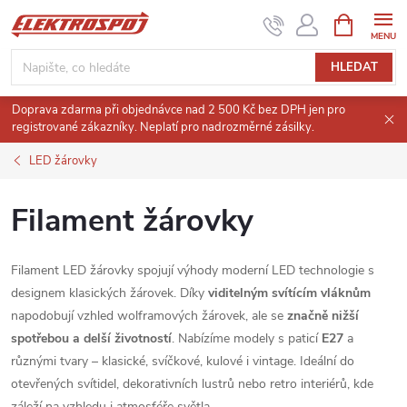
Přejít
NÁKUPNÍ
KOŠÍK
na
obsah
HLEDAT
Doprava zdarma při objednávce nad 2 500 Kč bez DPH jen pro
registrované zákazníky. Neplatí pro nadrozměrné zásilky.
LED žárovky
Filament žárovky
Filament LED žárovky spojují výhody moderní LED technologie s
designem klasických žárovek. Díky
viditelným svítícím vláknům
napodobují vzhled wolframových žárovek, ale se
značně nižší
spotřebou a delší životností
. Nabízíme modely s paticí
E27
a
různými tvary – klasické, svíčkové, kulové i vintage. Ideální do
otevřených svítidel, dekorativních lustrů nebo retro interiérů, kde
záleží na vzhledu i atmosféře světla.