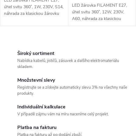
u
LED žárovka FILAMENT E27,
u
LED žárovka FILAMENT E27,
úhel svitu 360˚, 1W, 230V, S14,
k
úhel svitu 360˚, 12W, 230V,
náhrada za klasickou žárovku
k
A60, náhrada za klasickou
žárovku
t
t
O
ů
ů
v
Široký sortiment
Nabídka kabelů, jističů, zásuvek a dalšího elektromateriálu
l
skladem.
á
Množstevní slevy
Registrujte se a získejte automaticky slevu 3% na všechny naše
d
produkty.
a
Individuální kalkulace
c
V případě zájmu vám na míru naceníme celý projekt.
í
Platba na fakturu
Platba na fakturu až po dodání zboží.