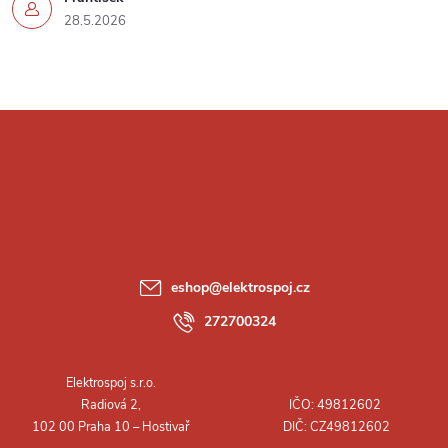
28.5.2026
Z
á
p
a
eshop
@
elektrospoj.cz
t
272700324
í