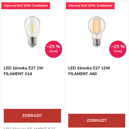
a
V
Slevový kód 10%: Svetlaslev
Slevový kód 10%: Svetlaslev
Nejprodávanější
z
ý
Abecedně
e
p
n
i
–25 %
–25 %
29 Kč
79 Kč
í
s
p
LED žárovka E27 1W
LED žárovka E27 12W
FILAMENT S14
FILAMENT A60
p
r
r
o
o
d
ZOBRAZIT
d
ZOBRAZIT