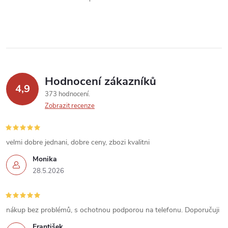
p
r
v
k
Hodnocení zákazníků
y
4,9
373 hodnocení
v
Zobrazit recenze
ý
velmi dobre jednani, dobre ceny, zbozi kvalitni
p
Monika
i
28.5.2026
s
u
nákup bez problémů, s ochotnou podporou na telefonu. Doporučuji
František