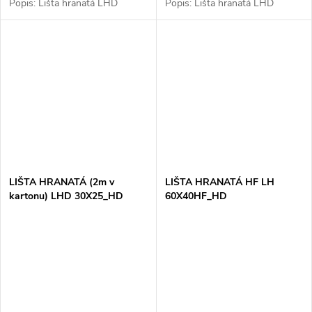
Popis: Lišta hranatá LHD
Popis: Lišta hranatá LHD
20X10_HD je ideální pro
25X20_HD je ideální volbou pro
bezpečné a estetické vedení
ochranu a organizaci
kabelů v interiérových
kabelových tras v interiérech. S
elektroinstalacích. Tento
rozměry 25x20 mm je...
produkt...
LIŠTA HRANATÁ (2m v
LIŠTA HRANATÁ HF LH
kartonu) LHD 30X25_HD
60X40HF_HD