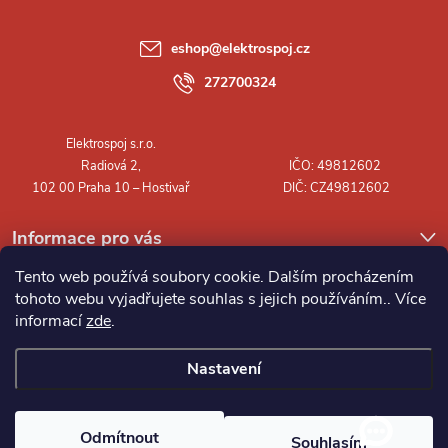
a
eshop
@
elektrospoj.cz
t
272700324
í
Informace pro vás
Tento web používá soubory cookie. Dalším procházením
tohoto webu vyjadřujete souhlas s jejich používáním.. Více
informací
zde
.
Nastavení
Copyright 2026
Elektrospoj s.r.o.
. Všechna práva vyhrazena.
Odmítnout
Souhlasím