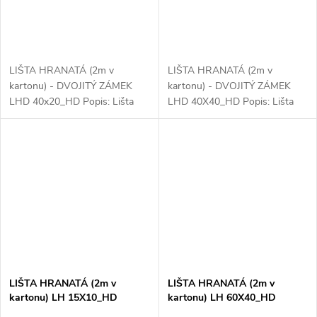
LIŠTA HRANATÁ (2m v
LIŠTA HRANATÁ (2m v
kartonu) - DVOJITÝ ZÁMEK
kartonu) - DVOJITÝ ZÁMEK
LHD 40x20_HD Popis: Lišta
LHD 40X40_HD Popis: Lišta
hranatá LHD 40x20_HD s
hranatá LHD 40X40_HD s
dvojitým zámkem je ideálním
dvojitým zámkem je ideálním
řešením pro efektivní a
řešením pro efektivní a
estetické vedení kabelových...
bezpečné vedení kabelů v...
LIŠTA HRANATÁ (2m v
LIŠTA HRANATÁ (2m v
kartonu) LH 15X10_HD
kartonu) LH 60X40_HD