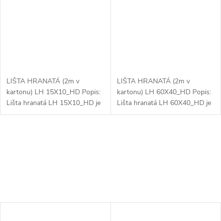
LIŠTA HRANATÁ (2m v
LIŠTA HRANATÁ (2m v
kartonu) LH 15X10_HD Popis:
kartonu) LH 60X40_HD Popis:
Lišta hranatá LH 15X10_HD je
Lišta hranatá LH 60X40_HD je
praktické a efektivní řešení pro
ideálním řešením pro bezpečné
ochranu a organizaci
a efektivní vedení kabelů ve
kabelových tras v
větších elektroinstalacích. Díky...
interiérových...