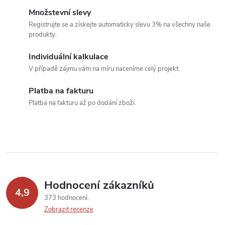
c
o
Množstevní slevy
í
v
Registrujte se a získejte automaticky slevu 3% na všechny naše
produkty.
á
p
n
Individuální kalkulace
r
í
V případě zájmu vám na míru naceníme celý projekt.
v
Platba na fakturu
k
Platba na fakturu až po dodání zboží.
y
v
ý
p
Hodnocení zákazníků
4,9
373 hodnocení
i
Zobrazit recenze