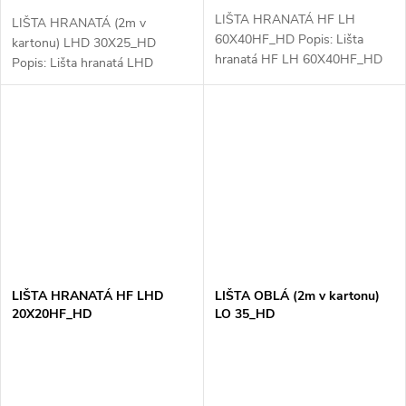
LIŠTA HRANATÁ HF LH
LIŠTA HRANATÁ (2m v
60X40HF_HD Popis: Lišta
kartonu) LHD 30X25_HD
hranatá HF LH 60X40HF_HD
Popis: Lišta hranatá LHD
je ideálním řešením pro
30X25_HD je ideálním řešením
organizaci a ochranu
pro organizaci a ochranu
kabelových tras v náročných
kabelových tras v různých
elektroinstalacích. S rozměry...
typech interiérů. Díky...
LIŠTA HRANATÁ HF LHD
LIŠTA OBLÁ (2m v kartonu)
20X20HF_HD
LO 35_HD