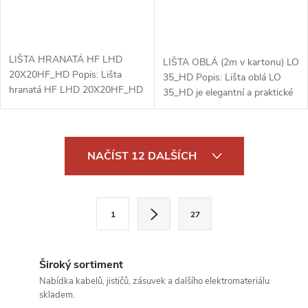
LIŠTA HRANATÁ HF LHD
LIŠTA OBLÁ (2m v kartonu) LO
20X20HF_HD Popis: Lišta
35_HD Popis: Lišta oblá LO
hranatá HF LHD 20X20HF_HD
35_HD je elegantní a praktické
je ideální pro organizaci a
řešení pro organizaci a ochranu
ochranu kabelových tras v
kabelů v interiérech. S
různých typech elektroinstalací.
rozměrem 35 mm je ideální
O
S kompaktními...
pro...
NAČÍST 12 DALŠÍCH
v
l
S
1
27
t
á
r
d
á
Široký sortiment
a
n
Nabídka kabelů, jističů, zásuvek a dalšího elektromateriálu
skladem.
k