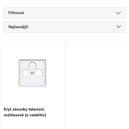
Filtrovat
Ř
Nejlevnější
a
Nejdražší
V
Nejprodávanější
z
ý
Abecedně
e
p
n
i
í
s
p
Kryt zásuvky televizní,
rozhlasové (a satelitní)
p
r