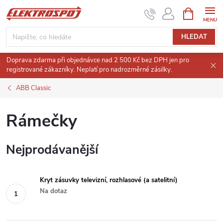
Přejít
NÁKUPNÍ
KOŠÍK
na
obsah
HLEDAT
Doprava zdarma při objednávce nad 2 500 Kč bez DPH jen pro
registrované zákazníky. Neplatí pro nadrozměrné zásilky.
ABB Classic
Rámečky
Nejprodávanější
Kryt zásuvky televizní, rozhlasové (a satelitní)
Na dotaz