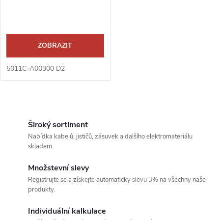
r
o
o
d
ZOBRAZIT
d
u
5011C-A00300 D2
u
k
k
O
t
v
Široký sortiment
t
Nabídka kabelů, jističů, zásuvek a dalšího elektromateriálu
ů
l
skladem.
ů
á
Množstevní slevy
Registrujte se a získejte automaticky slevu 3% na všechny naše
d
produkty.
a
Individuální kalkulace