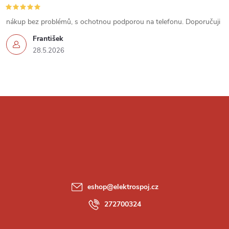
s
u
nákup bez problémů, s ochotnou podporou na telefonu. Doporučuji
František
28.5.2026
Z
á
p
a
eshop
@
elektrospoj.cz
t
272700324