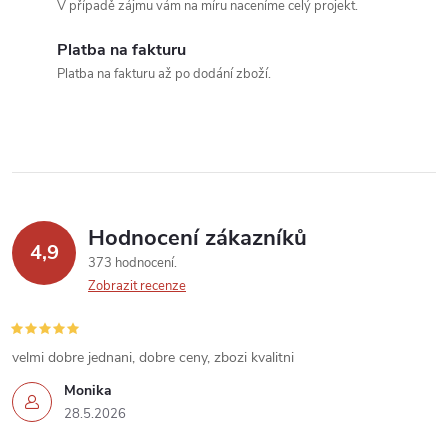
c
V případě zájmu vám na míru naceníme celý projekt.
í
Platba na fakturu
Platba na fakturu až po dodání zboží.
p
r
v
k
Hodnocení zákazníků
y
4,9
373 hodnocení
v
Zobrazit recenze
ý
velmi dobre jednani, dobre ceny, zbozi kvalitni
p
Monika
i
28.5.2026