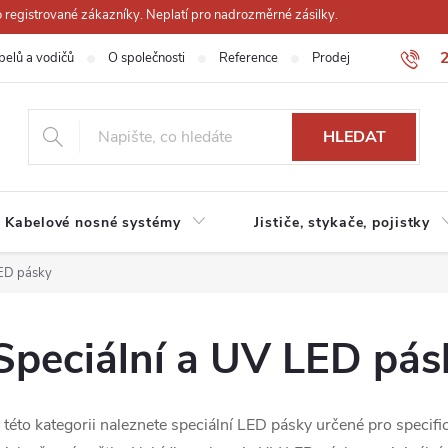
registrované zákazníky. Neplatí pro nadrozměrné zásilky.
belů a vodičů
O společnosti
Reference
Prodejna
Obchodn
HLEDAT
Kabelové nosné systémy
Jističe, stykače, pojistky
LED pásky
Speciální a UV LED pás
 této kategorii naleznete speciální LED pásky určené pro specifické