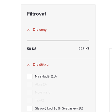
Dle ceny
58
Kč
223
Kč
Dle štítku
Na skladě
18
Akce
0
Novinka
0
Tip
0
Slevový kód 10%: Svetlaslev
18