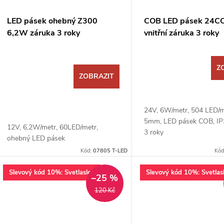
s
r
p
LED pásek ohebný Z300
COB LED pásek 24CO
o
6,2W záruka 3 roky
vnitřní záruka 3 roky
r
d
o
Z
ZOBRAZIT
u
d
k
24V, 6W/metr, 504 LED/me
u
5mm, LED pásek COB, IP2
12V, 6,2W/metr, 60LED/metr,
t
3 roky
ohebný LED pásek
k
Kód:
07805 T-LED
Kód
ů
t
Slevový kód 10%: Svetlaslev
Slevový kód 10%: Svetlas
–25 %
120 Kč
ů