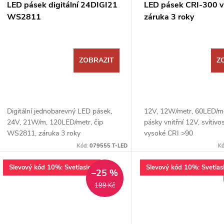
LED pásek digitální 24DIGI21
LED pásek CRI-300 vn
WS2811
záruka 3 roky
ZOBRAZIT
Z
Digitální jednobarevný LED pásek,
12V, 12W/metr, 60LED/m
24V, 21W/m, 120LED/metr, čip
pásky vnitřní 12V, svítivo
WS2811, záruka 3 roky
vysoké CRI >90
Kód:
079555 T-LED
K
Slevový kód 10%: Svetlaslev
Slevový kód 10%: Svetlas
–25 %
199 Kč