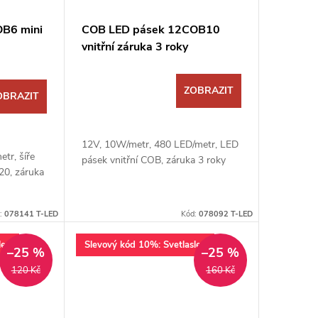
B6 mini
COB LED pásek 12COB10
vnitřní záruka 3 roky
ZOBRAZIT
OBRAZIT
12V, 10W/metr, 480 LED/metr, LED
tr, šíře
pásek vnitřní COB, záruka 3 roky
0, záruka
:
078141 T-LED
Kód:
078092 T-LED
lev
Slevový kód 10%: Svetlaslev
–25 %
–25 %
120 Kč
160 Kč