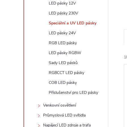
n
LED pásky 12V
e
LED pásky 230V
Speciální a UV LED pásky
l
LED pásky 24V
RGB LED pásky
LED pásky RGBW
1
Sady LED pásků
RGBCCT LED pásky
COB LED pásky
Příslušenství pro LED pásky
í
Venkovní osvětlení
i
Průmyslová LED svítidla
Napájecí LED zdroje a trafa