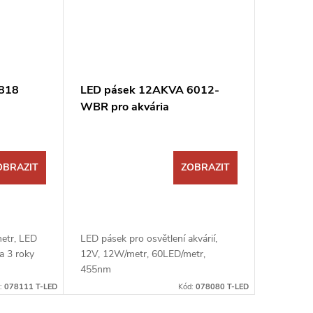
2818
LED pásek 12AKVA 6012-
WBR pro akvária
OBRAZIT
ZOBRAZIT
etr, LED
LED pásek pro osvětlení akvárií,
a 3 roky
12V, 12W/metr, 60LED/metr,
455nm
:
078111 T-LED
Kód:
078080 T-LED