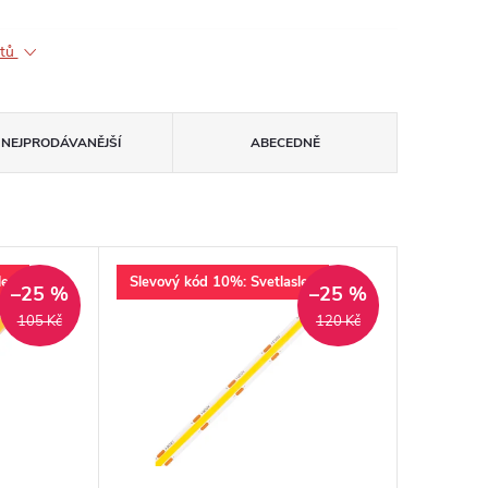
ktů
NEJPRODÁVANĚJŠÍ
ABECEDNĚ
lev
Slevový kód 10%: Svetlaslev
–25 %
–25 %
105 Kč
120 Kč