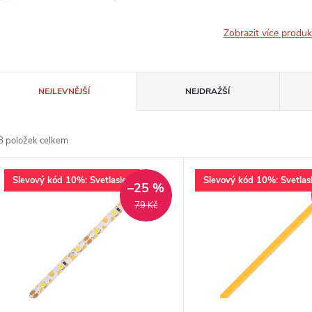
Zobrazit více produ
Ř
NEJLEVNĚJŠÍ
NEJDRAŽŠÍ
a
8
položek celkem
z
V
Slevový kód 10%: Svetlaslev
Slevový kód 10%: Svetlas
e
–25 %
ý
79 Kč
n
p
p