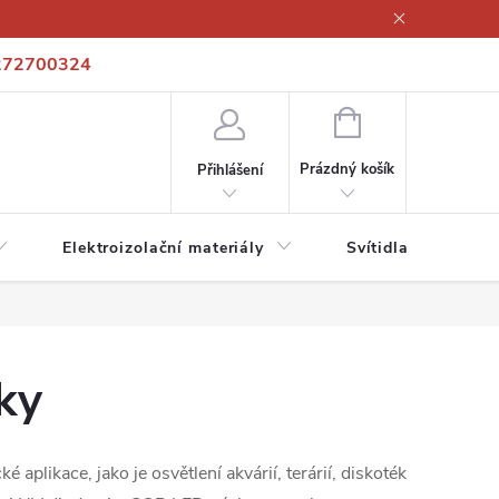
272700324
í podmínky
Podmínky ochrany osobních údajů
Kontakty
NÁKUPNÍ
KOŠÍK
Prázdný košík
Přihlášení
Elektroizolační materiály
Svítidla a zdroje
ky
 aplikace, jako je osvětlení akvárií, terárií, diskoték