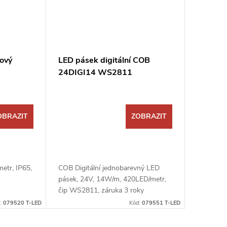
ový
LED pásek digitální COB
24DIGI14 WS2811
OBRAZIT
ZOBRAZIT
etr, IP65,
COB Digitální jednobarevný LED
pásek, 24V, 14W/m, 420LED/metr,
čip WS2811, záruka 3 roky
:
079520 T-LED
Kód:
079551 T-LED