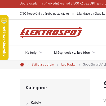
Přejít
Doprava zdarma při objednávce nad 2 500 Kč bez DPH jen pro 
na
CNC frézování a výroba na zakázku
Likvidace a výkup ka
obsah
Kabely
Lišty, trubky, krabice
Svítidla a zdroje
Led Pásky
Speciální a UV 
Domů
P
Přeskočit
Kategorie
kategorie
o
V
Kabely