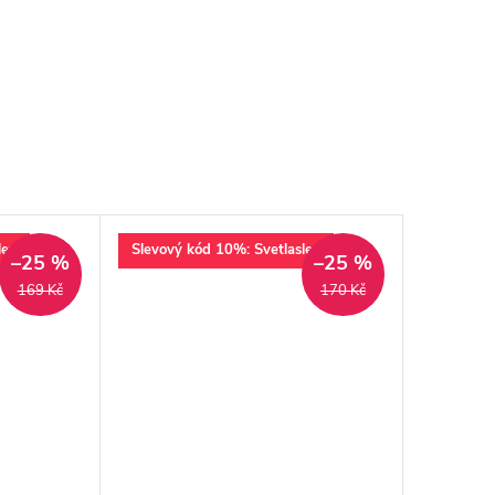
lev
Slevový kód 10%: Svetlaslev
–25 %
–25 %
169 Kč
170 Kč