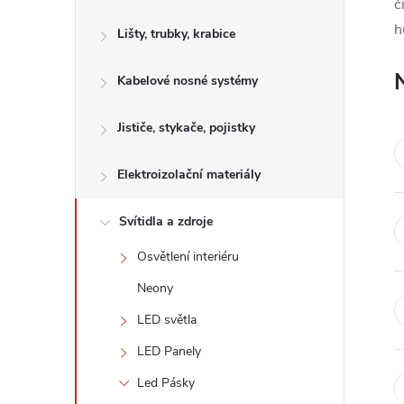
s
č
h
Lišty, trubky, krabice
t
Kabelové nosné systémy
r
a
Jističe, stykače, pojistky
n
Elektroizolační materiály
n
Svítidla a zdroje
Osvětlení interiéru
í
Neony
p
LED světla
LED Panely
a
Led Pásky