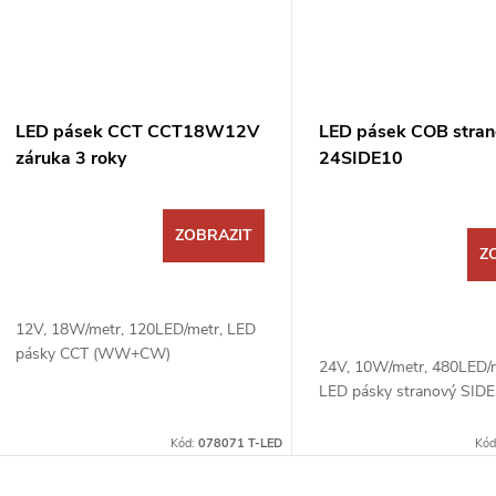
LED pásek CCT CCT18W12V
LED pásek COB stran
záruka 3 roky
24SIDE10
ZOBRAZIT
Z
12V, 18W/metr, 120LED/metr, LED
pásky CCT (WW+CW)
24V, 10W/metr, 480LED/m
LED pásky stranový SIDE
Kód:
078071 T-LED
Kód