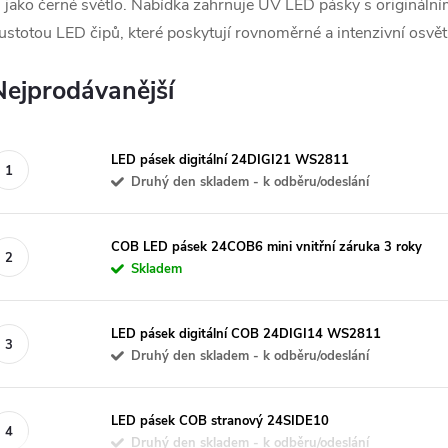
i jako černé světlo.
Nabídka zahrnuje UV LED pásky s origináln
ustotou LED čipů, které poskytují rovnoměrné a intenzivní osvět
Nejprodávanější
LED pásek digitální 24DIGI21 WS2811
Druhý den skladem - k odběru/odeslání
COB LED pásek 24COB6 mini vnitřní záruka 3 roky
Skladem
LED pásek digitální COB 24DIGI14 WS2811
Druhý den skladem - k odběru/odeslání
LED pásek COB stranový 24SIDE10
Druhý den skladem - k odběru/odeslání