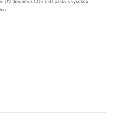
ími UV diodami a COB LED pásky s vysokou
len