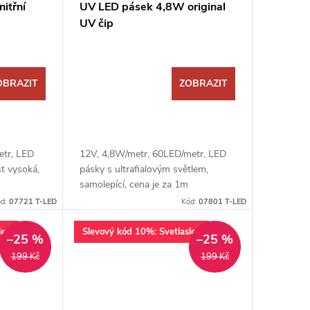
itřní
UV LED pásek 4,8W original
UV čip
OBRAZIT
ZOBRAZIT
etr, LED
12V, 4,8W/metr, 60LED/metr, LED
st vysoká,
pásky s ultrafialovým světlem,
samolepící, cena je za 1m
ód:
07721 T-LED
Kód:
07801 T-LED
lev
Slevový kód 10%: Svetlaslev
–25 %
–25 %
199 Kč
199 Kč