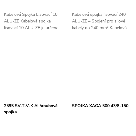
Kabelová Spojka Lisovací 10
Kabelová spojka lisovací 240
ALU-ZE Kabelová spojka
ALU-ZE – Spojení pro silové
lisovací 10 ALU-ZE je určena
kabely do 240 mm² Kabelová
pro bezpečné a efektivní
spojka lisovací 240 ALU-ZE je
spojování hliníkových kabelů
vysoce kvalitní a robustní
nebo vodičů o průřezu 10 mm².
spojovací prvek navržený pro...
Spojka je...
2595 SV-T-V-K Al šroubová
SPOJKA XAGA 500 43/8-150
spojka