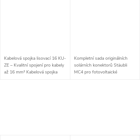
KBT/PV-KST 4/6
Kabelová spojka lisovací 16 KU-
Kompletní sada originálních
ZE – Kvalitní spojení pro kabely
solárních konektorů Stäubli
až 16 mm² Kabelová spojka
MC4 pro fotovoltaické
lisovací 16 KU-ZE je vysoce
instalace. Obsahuje 1×
odolný a spolehlivý spojovací
konektor samec PV-KBT 4/6 a
prvek určený pro trvalé a...
1× konektor samice PV-KST
4/6 pro vodiče o...