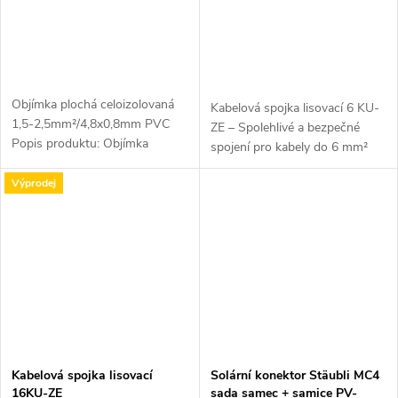
Objímka plochá celoizolovaná
Kabelová spojka lisovací 6 KU-
1,5-2,5mm²/4,8x0,8mm PVC
ZE – Spolehlivé a bezpečné
Popis produktu: Objímka
spojení pro kabely do 6 mm²
plochá celoizolovaná 1,5-
Kabelová spojka lisovací 6 KU-
2,5mm²/4,8x0,8mm PVC je
Výprodej
ZE je vysoce kvalitní spojovací
spojovací prvek určený pro
prvek určený pro pevné,...
elektroinstalační a...
Kabelová spojka lisovací
Solární konektor Stäubli MC4
16KU-ZE
sada samec + samice PV-