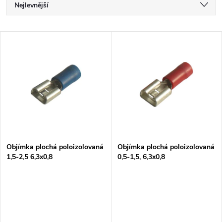
Ř
Nejlevnější
a
Nejdražší
V
Nejprodávanější
z
ý
Abecedně
e
p
n
i
í
s
p
Objímka plochá poloizolovaná
Objímka plochá poloizolovaná
1,5-2,5 6,3x0,8
0,5-1,5, 6,3x0,8
p
r
r
o
o