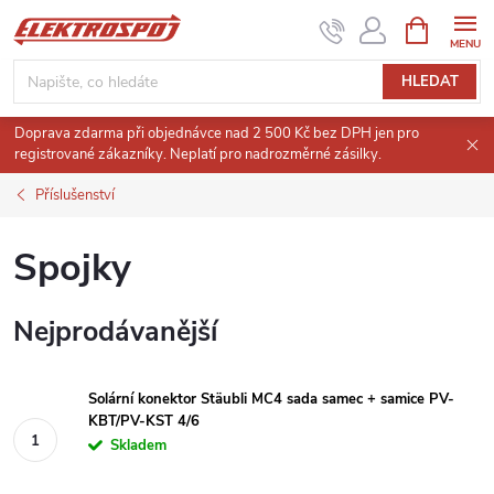
Přejít
NÁKUPNÍ
KOŠÍK
na
obsah
HLEDAT
Doprava zdarma při objednávce nad 2 500 Kč bez DPH jen pro
registrované zákazníky. Neplatí pro nadrozměrné zásilky.
Příslušenství
Spojky
Nejprodávanější
Solární konektor Stäubli MC4 sada samec + samice PV-
KBT/PV-KST 4/6
Skladem