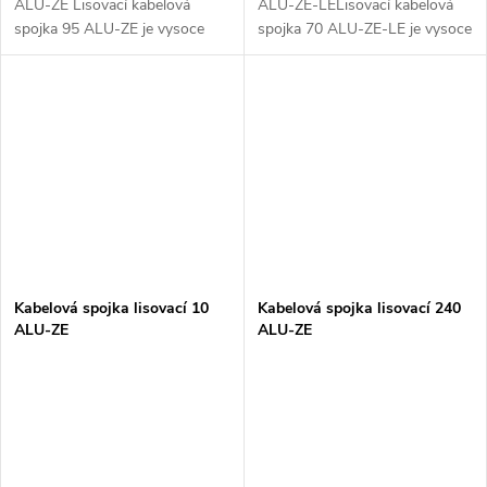
ALU-ZE Lisovací kabelová
ALU-ZE-LELisovací kabelová
spojka 95 ALU-ZE je vysoce
spojka 70 ALU-ZE-LE je vysoce
kvalitní elektroinstalační
kvalitní spojka určená pro
komponent, určený pro
elektroinstalace, která slouží k
spojování kabelů s průřezem 95
pevnému a spolehlivému
mm². Tato spojka...
spojení...
Kabelová spojka lisovací 10
Kabelová spojka lisovací 240
ALU-ZE
ALU-ZE