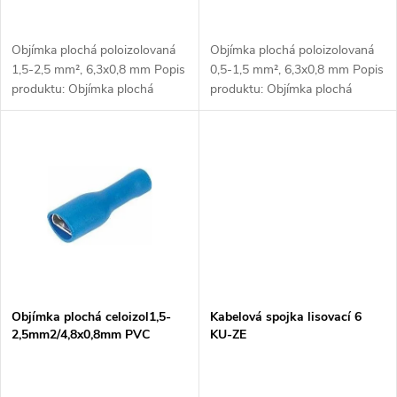
d
d
u
Objímka plochá poloizolovaná
Objímka plochá poloizolovaná
u
1,5-2,5 mm², 6,3x0,8 mm Popis
0,5-1,5 mm², 6,3x0,8 mm Popis
k
produktu: Objímka plochá
produktu: Objímka plochá
k
poloizolovaná 1,5-2,5 mm²,
poloizolovaná 0,5-1,5 mm²,
6,3x0,8 mm je elektroinstalační
6,3x0,8 mm je elektroinstalační
t
prvek určený pro bezpečné a...
prvek určený pro připojení...
t
ů
ů
Objímka plochá celoizol1,5-
Kabelová spojka lisovací 6
2,5mm2/4,8x0,8mm PVC
KU-ZE