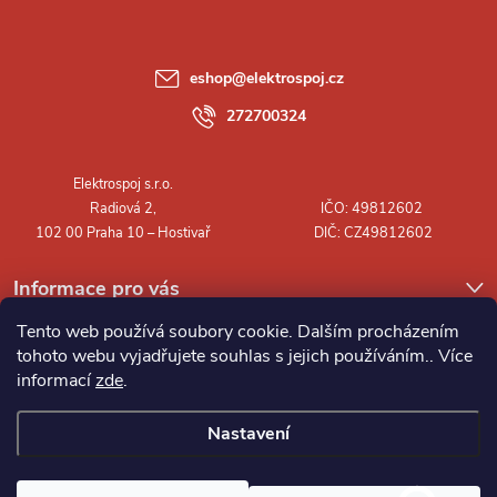
p
a
eshop
@
elektrospoj.cz
t
272700324
í
Informace pro vás
Tento web používá soubory cookie. Dalším procházením
tohoto webu vyjadřujete souhlas s jejich používáním.. Více
informací
zde
.
Nastavení
Copyright 2026
Elektrospoj s.r.o.
. Všechna práva vyhrazena.