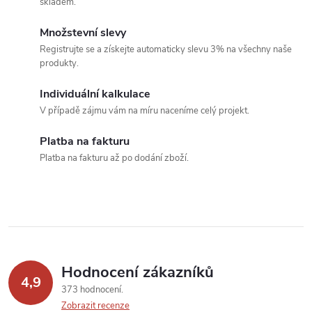
skladem.
k
c
o
Množstevní slevy
í
v
Registrujte se a získejte automaticky slevu 3% na všechny naše
produkty.
á
p
n
Individuální kalkulace
r
í
V případě zájmu vám na míru naceníme celý projekt.
v
Platba na fakturu
k
Platba na fakturu až po dodání zboží.
y
v
ý
p
Hodnocení zákazníků
4,9
373 hodnocení
i
Zobrazit recenze