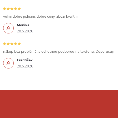
s
u
velmi dobre jednani, dobre ceny, zbozi kvalitni
Monika
28.5.2026
nákup bez problémů, s ochotnou podporou na telefonu. Doporučuji
František
28.5.2026
Z
á