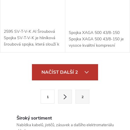
2595 SV-T-V-K Al Šroubová
Spojka XAGA 500 43/8-150
Spojka SV-T-V-K je hliníková
Spojka XAGA 500 43/8-150 je
šroubová spojka, která slouží k
vysoce kvalitní kompresní
pevnému a bezpečnému
spojka určená pro spojování
spojování kabelů nebo vodičů.
koaxiálních kabelů v různých
Tato spojka je vyrobena z
telekomunikačních, televizních
O
kvalitního...
a...
NAČÍST DALŠÍ 2
v
l
S
1
2
t
á
r
d
á
Široký sortiment
a
n
Nabídka kabelů, jističů, zásuvek a dalšího elektromateriálu