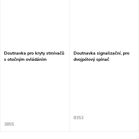
Doutnavka pro kryty stmívačů
Doutnavka signalizační, pro
s otočným ovládáním
dvojpólový spínač
(náhradní)
2CKA001012A2042, 2 mA
8353
3855