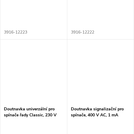
3916-12223
3916-12222
Doutnavka univerzální pro
Doutnavka signalizační pro
spínače řady Classic, 230 V
spínače, 400 V AC, 1 mA
AC, 1 mA (náhradní)
(náhradní)