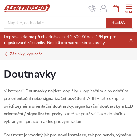
Přejít
NÁKUPNÍ
KOŠÍK
na
obsah
HLEDAT
Doprava zdarma při objednávce nad 2 500 Kč bez DPH jen pro
registrované zákazníky. Neplatí pro nadrozměrné zásilky.
Zásuvky, vypínače
Doutnavky
V kategorii
Doutnavky
najdete doplňky k vypínačům a ovladačům
pro
orientační nebo signalizační osvětlení
. ABB v této skupině
uvádí zejména
orientační doutnavky, signalizační doutnavky a LED
orientační / signalizační prvky
, které se používají jako doplněk k
vybraným spínačům a designovým řadám.
Sortiment je vhodný jak pro
nové instalace
, tak pro
servis, výměnu