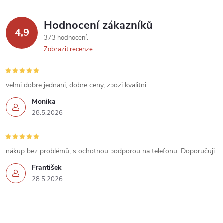
k
Hodnocení zákazníků
y
4,9
373 hodnocení
v
Zobrazit recenze
ý
velmi dobre jednani, dobre ceny, zbozi kvalitni
p
Monika
i
28.5.2026
s
u
nákup bez problémů, s ochotnou podporou na telefonu. Doporučuji
František
28.5.2026