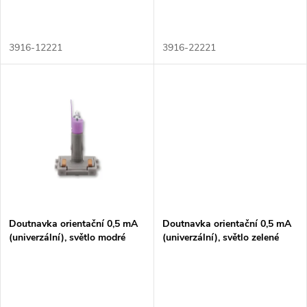
d
d
u
3916-12221
3916-22221
u
k
k
t
t
ů
ů
Doutnavka orientační 0,5 mA
Doutnavka orientační 0,5 mA
(univerzální), světlo modré
(univerzální), světlo zelené