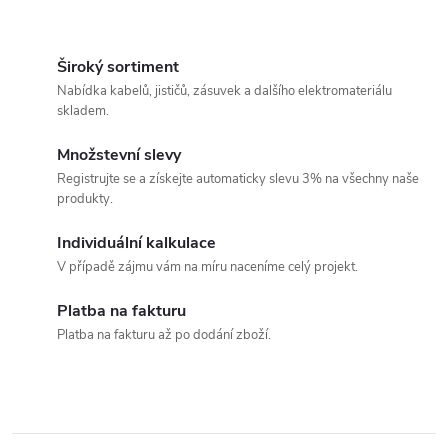
O
v
Široký sortiment
Nabídka kabelů, jističů, zásuvek a dalšího elektromateriálu
l
skladem.
á
Množstevní slevy
Registrujte se a získejte automaticky slevu 3% na všechny naše
d
produkty.
a
Individuální kalkulace
c
V případě zájmu vám na míru naceníme celý projekt.
í
Platba na fakturu
Platba na fakturu až po dodání zboží.
p
r
v