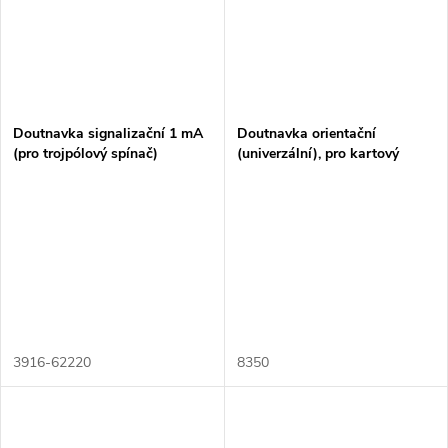
Doutnavka signalizační 1 mA
Doutnavka orientační
(pro trojpólový spínač)
(univerzální), pro kartový
spínač 2CKA001012A1713
3916-62220
8350