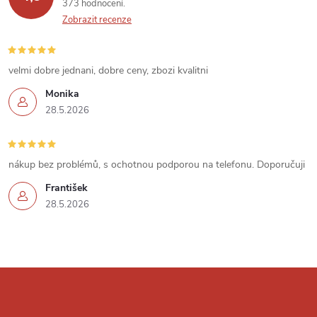
373 hodnocení
v
Zobrazit recenze
ý
velmi dobre jednani, dobre ceny, zbozi kvalitni
p
Monika
i
28.5.2026
s
u
nákup bez problémů, s ochotnou podporou na telefonu. Doporučuji
František
28.5.2026
Z