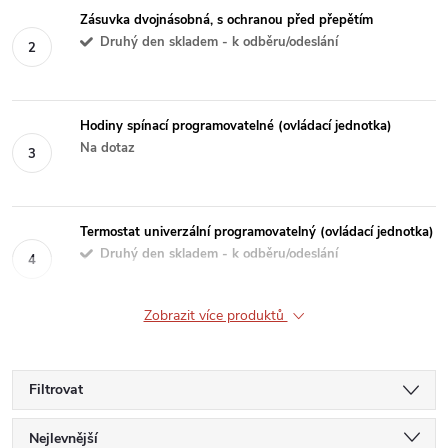
Zásuvka dvojnásobná, s ochranou před přepětím
Druhý den skladem - k odběru/odeslání
Hodiny spínací programovatelné (ovládací jednotka)
Na dotaz
Termostat univerzální programovatelný (ovládací jednotka)
Druhý den skladem - k odběru/odeslání
Zobrazit více produktů
Filtrovat
Ř
Nejlevnější