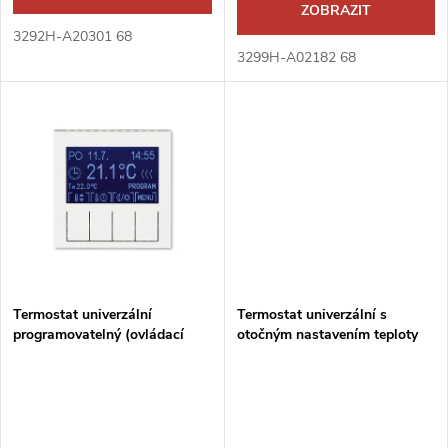
d
ZOBRAZIT
u
3292H-A20301 68
u
3299H-A02182 68
k
k
t
t
ů
ů
Termostat univerzální
Termostat univerzální s
programovatelný (ovládací
otočným nastavením teploty
jednotka)
(ovl. jednotka)