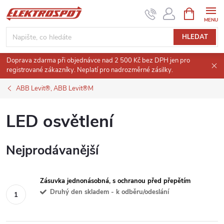
Přejít
NÁKUPNÍ
KOŠÍK
na
obsah
HLEDAT
Doprava zdarma při objednávce nad 2 500 Kč bez DPH jen pro
registrované zákazníky. Neplatí pro nadrozměrné zásilky.
ABB Levit®, ABB Levit®M
LED osvětlení
Nejprodávanější
Zásuvka jednonásobná, s ochranou před přepětím
Druhý den skladem - k odběru/odeslání