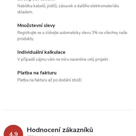
v
Nabídka kabelů, jističů, zásuvek a dalšího elektromateriálu
l
skladem.
á
Množstevní slevy
Registrujte se a získejte automaticky slevu 3% na všechny naše
d
produkty.
a
Individuální kalkulace
c
V případě zájmu vám na míru naceníme celý projekt.
í
Platba na fakturu
Platba na fakturu až po dodání zboží.
p
r
v
k
Hodnocení zákazníků
y
4,9