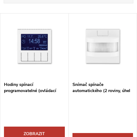
a
Nejdražší
V
Nejprodávanější
z
ý
Abecedně
e
p
n
i
í
s
p
Hodiny spínací
Snímač spínače
programovatelné (ovládací
automatického (2 roviny, úhel
p
jednotka)
180°)
r
r
o
o
d
ZOBRAZIT