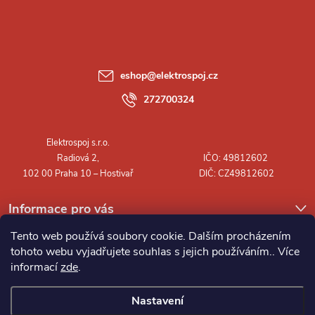
á
p
a
eshop
@
elektrospoj.cz
t
272700324
í
Informace pro vás
Tento web používá soubory cookie. Dalším procházením
tohoto webu vyjadřujete souhlas s jejich používáním.. Více
informací
zde
.
Nastavení