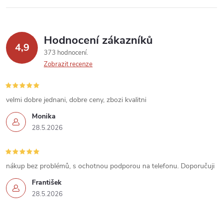
v
k
Hodnocení zákazníků
y
4,9
373 hodnocení
v
Zobrazit recenze
ý
velmi dobre jednani, dobre ceny, zbozi kvalitni
p
Monika
i
28.5.2026
s
u
nákup bez problémů, s ochotnou podporou na telefonu. Doporučuji
František
28.5.2026