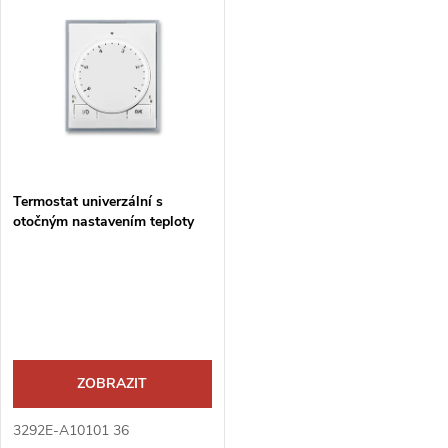
k
t
t
ů
ů
Termostat univerzální s
otočným nastavením teploty
(ovl. jednotka)
ZOBRAZIT
3292E-A10101 36