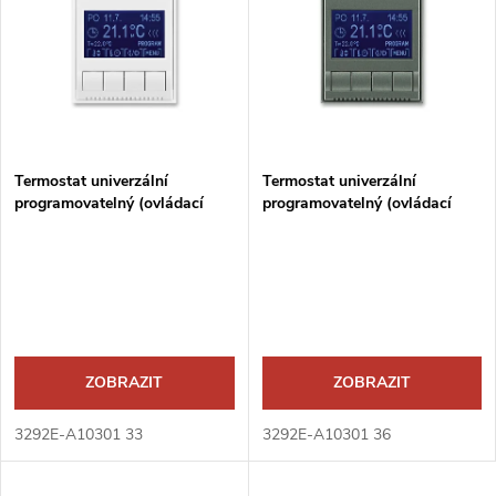
ý
e
p
n
i
í
s
p
Termostat univerzální
Termostat univerzální
programovatelný (ovládací
programovatelný (ovládací
p
jednotka)
jednotka)
r
r
o
o
d
d
ZOBRAZIT
ZOBRAZIT
u
u
3292E-A10301 33
3292E-A10301 36
k