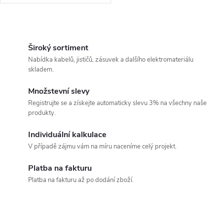
O
v
Široký sortiment
Nabídka kabelů, jističů, zásuvek a dalšího elektromateriálu
l
skladem.
á
Množstevní slevy
Registrujte se a získejte automaticky slevu 3% na všechny naše
d
produkty.
a
Individuální kalkulace
c
V případě zájmu vám na míru naceníme celý projekt.
í
Platba na fakturu
Platba na fakturu až po dodání zboží.
p
r