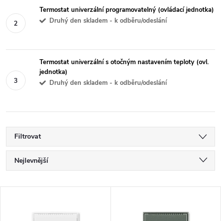
Termostat univerzální programovatelný (ovládací jednotka)
Druhý den skladem - k odběru/odeslání
Termostat univerzální s otočným nastavením teploty (ovl.
jednotka)
Druhý den skladem - k odběru/odeslání
Filtrovat
Ř
Nejlevnější
a
Nejdražší
V
Nejprodávanější
z
Abecedně