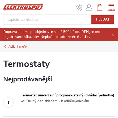
Přejít
NÁKUPNÍ
KOŠÍK
na
obsah
HLEDAT
Doprava zdarma při objednávce nad 2 500 Kč bez DPH jen pro
registrované zákazníky. Neplatí pro nadrozměrné zásilky.
ABB Time®
Termostaty
Nejprodávanější
Termostat univerzální programovatelný (ovládací jednotka)
Druhý den skladem - k odběru/odeslání