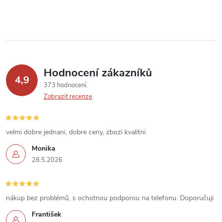
y
v
ý
p
Hodnocení zákazníků
4,9
373 hodnocení
i
Zobrazit recenze
s
u
velmi dobre jednani, dobre ceny, zbozi kvalitni
Monika
28.5.2026
nákup bez problémů, s ochotnou podporou na telefonu. Doporučuji
František