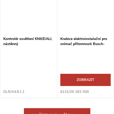
Kontrolér osvětlení KNX/DALI,
Krabice elektroinstalační pro
nástěnný
snímač přítomnosti Busch-
Präsenz Mini KNX
ZOBRAZIT
DLR/A4.8.1.1
6131/29-183-500
O