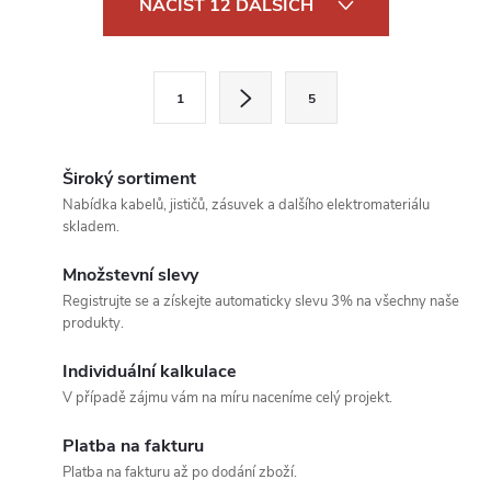
NAČÍST 12 DALŠÍCH
v
l
S
1
5
t
á
r
d
á
Široký sortiment
a
n
Nabídka kabelů, jističů, zásuvek a dalšího elektromateriálu
skladem.
k
c
o
Množstevní slevy
í
v
Registrujte se a získejte automaticky slevu 3% na všechny naše
produkty.
á
p
n
Individuální kalkulace
r
í
V případě zájmu vám na míru naceníme celý projekt.
v
Platba na fakturu
k
Platba na fakturu až po dodání zboží.