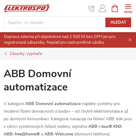
Přejít
NÁKUPNÍ
KOŠÍK
na
obsah
HLEDAT
Doprava zdarma při objednávce nad 2 500 Kč bez DPH jen pro
registrované zákazníky. Neplatí pro nadrozměrné zásilky.
Zásuvky, vypínače
ABB Domovní
automatizace
V kategorii
ABB Domovní automatizace
najdete systémy pro
moderní řízení domácnosti a budov – od chytré elektroinstalace až
po domovní komunikaci. Kategorie navazuje na řešení ABB, kde jsou
v rámci systémových řešení vedeny zejména
ABB i-bus® KNX
,
ABB-free@home®
a
ABB-Welcome
(domovní telefony).