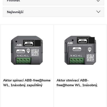
Filtrovat
Ř
Nejlevnější
a
Nejdražší
V
Nejprodávanější
z
ý
Abecedně
e
p
n
i
í
s
p
Aktor spínací ABB-free@home
Aktor stmívací ABB-
WL, 1násobný, zapuštěný
free@home WL, 1násobný,
p
zapuštěný
r
r