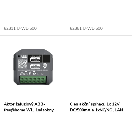
o
o
d
d
u
62811 U-WL-500
62851 U-WL-500
u
k
k
t
t
ů
ů
Aktor žaluziový ABB-
Člen akční spínací, 1x 12V
free@home WL, 1násobný,
DC/500mA a 1xNC/NO, LAN
zapuštěný
(Welcome IP), řadový