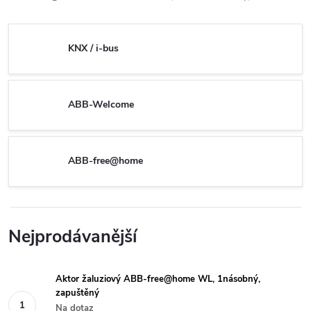
KNX / i-bus
ABB-Welcome
ABB-free@home
Nejprodávanější
Aktor žaluziový ABB-free@home WL, 1násobný,
zapuštěný
Na dotaz