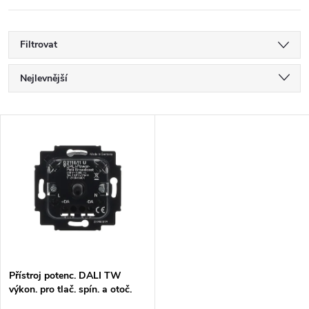
Filtrovat
Ř
Nejlevnější
a
Nejdražší
V
Nejprodávanější
z
ý
Abecedně
e
p
n
i
í
s
p
Přístroj potenc. DALI TW
výkon. pro tlač. spín. a otoč.
p
ovl. (2116/11)