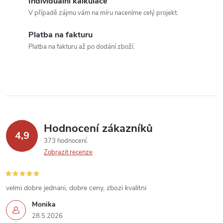
Individuální kalkulace
c
V případě zájmu vám na míru naceníme celý projekt.
í
Platba na fakturu
Platba na fakturu až po dodání zboží.
p
r
v
k
Hodnocení zákazníků
y
4,9
373 hodnocení
v
Zobrazit recenze
ý
velmi dobre jednani, dobre ceny, zbozi kvalitni
p
Monika
i
28.5.2026