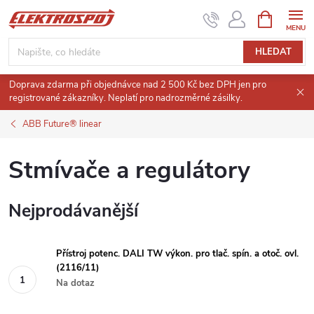
Přejít
NÁKUPNÍ
KOŠÍK
na
obsah
HLEDAT
Doprava zdarma při objednávce nad 2 500 Kč bez DPH jen pro
registrované zákazníky. Neplatí pro nadrozměrné zásilky.
ABB Future® linear
Stmívače a regulátory
Nejprodávanější
Přístroj potenc. DALI TW výkon. pro tlač. spín. a otoč. ovl.
(2116/11)
Na dotaz