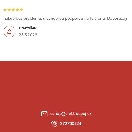
s
u
nákup bez problémů, s ochotnou podporou na telefonu. Doporučuji
František
28.5.2026
Z
á
p
a
eshop
@
elektrospoj.cz
t
272700324