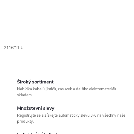
r
r
o
o
d
d
u
2116/11 U
u
k
k
O
t
v
Široký sortiment
t
Nabídka kabelů, jističů, zásuvek a dalšího elektromateriálu
ů
l
skladem.
ů
á
Množstevní slevy
Registrujte se a získejte automaticky slevu 3% na všechny naše
d
produkty.
a