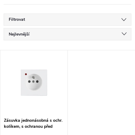
Filtrovat
Ř
Nejlevnější
a
Nejdražší
V
Nejprodávanější
z
ý
Abecedně
e
p
n
i
í
s
p
Zásuvka jednonásobná s ochr.
kolíkem, s ochranou před
p
přepětím