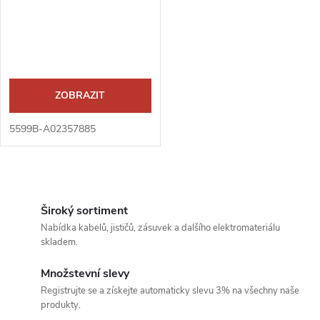
r
r
o
o
d
d
ZOBRAZIT
u
u
5599B-A02357885
k
k
t
O
t
v
Široký sortiment
ů
Nabídka kabelů, jističů, zásuvek a dalšího elektromateriálu
ů
l
skladem.
á
Množstevní slevy
Registrujte se a získejte automaticky slevu 3% na všechny naše
d
produkty.