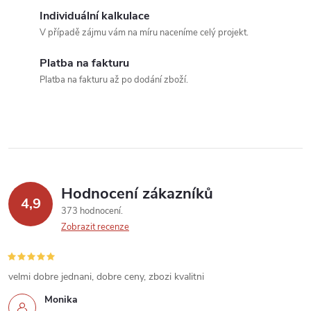
a
Individuální kalkulace
c
V případě zájmu vám na míru naceníme celý projekt.
í
Platba na fakturu
Platba na fakturu až po dodání zboží.
p
r
v
k
Hodnocení zákazníků
y
4,9
373 hodnocení
v
Zobrazit recenze
ý
velmi dobre jednani, dobre ceny, zbozi kvalitni
p
Monika