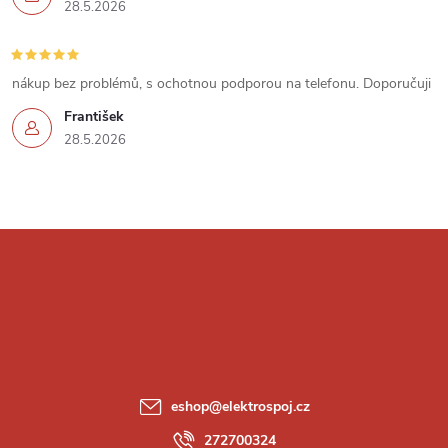
i
28.5.2026
s
u
nákup bez problémů, s ochotnou podporou na telefonu. Doporučuji
František
28.5.2026
Z
á
p
a
eshop
@
elektrospoj.cz
272700324