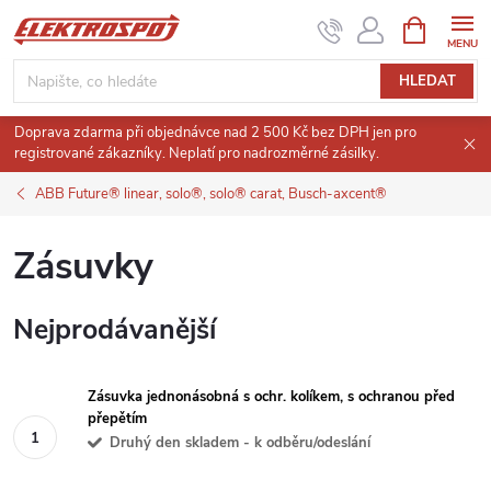
Přejít
NÁKUPNÍ
KOŠÍK
na
obsah
HLEDAT
Doprava zdarma při objednávce nad 2 500 Kč bez DPH jen pro
registrované zákazníky. Neplatí pro nadrozměrné zásilky.
ABB Future® linear, solo®, solo® carat, Busch-axcent®
Zásuvky
Nejprodávanější
Zásuvka jednonásobná s ochr. kolíkem, s ochranou před
přepětím
Druhý den skladem - k odběru/odeslání