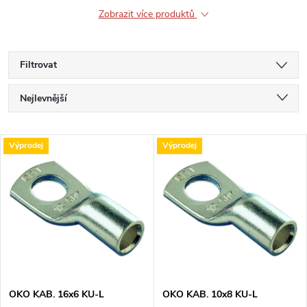
Zobrazit více produktů
Filtrovat
Ř
Nejlevnější
a
Nejdražší
V
Výprodej
Výprodej
Nejprodávanější
z
ý
Abecedně
e
p
n
i
í
s
p
OKO KAB. 16x6 KU-L
OKO KAB. 10x8 KU-L