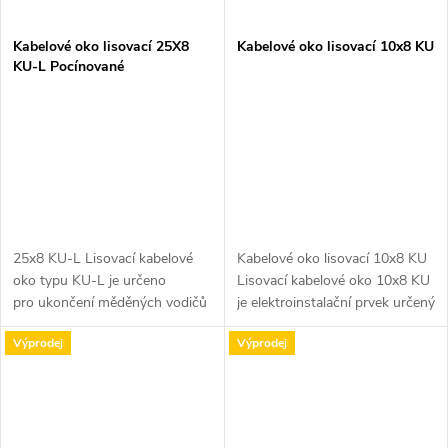
Kabelové oko lisovací 25X8
Kabelové oko lisovací 10x8 KU
KU-L Pocínované
25x8 KU-L Lisovací kabelové
Kabelové oko lisovací 10x8 KU
oko typu KU-L je určeno
Lisovací kabelové oko 10x8 KU
pro ukončení měděných vodičů
je elektroinstalační prvek určený
lisováním a pro jejich spolehlivé
pro připojení kabelů s průřezem
Výprodej
Výprodej
připojení k přístrojům, svorkám
10 mm². Tento komponent je
a...
vybaven otvorem o...