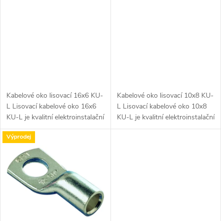
p
r
r
o
o
d
d
u
Kabelové oko lisovací 16x6 KU-
Kabelové oko lisovací 10x8 KU-
u
L Lisovací kabelové oko 16x6
L Lisovací kabelové oko 10x8
k
KU-L je kvalitní elektroinstalační
KU-L je kvalitní elektroinstalační
k
komponent, který je určen pro
komponent, který je určen pro
Výprodej
t
připojení měděných kabelů s...
připojení měděných kabelů s...
t
ů
ů