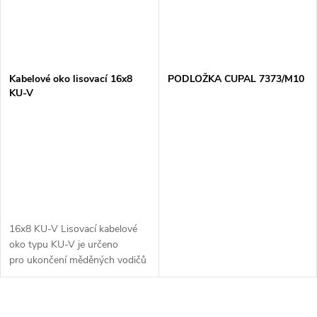
Kabelové oko lisovací 16x8
PODLOŽKA CUPAL 7373/M10
KU-V
16x8 KU-V Lisovací kabelové
oko typu KU-V je určeno
pro ukončení měděných vodičů
lisováním a pro jejich spolehlivé
připojení k přístrojům, svorkám
a...