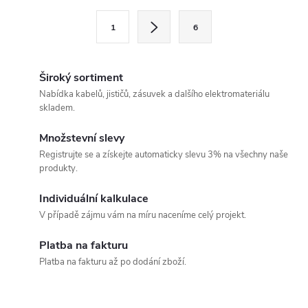
l
S
1
6
t
á
r
d
á
Široký sortiment
a
n
Nabídka kabelů, jističů, zásuvek a dalšího elektromateriálu
skladem.
k
c
o
Množstevní slevy
í
v
Registrujte se a získejte automaticky slevu 3% na všechny naše
produkty.
á
p
n
Individuální kalkulace
r
í
V případě zájmu vám na míru naceníme celý projekt.
v
Platba na fakturu
k
Platba na fakturu až po dodání zboží.
y