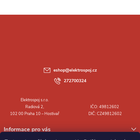
Z
á
p
a
eshop
@
elektrospoj.cz
t
272700324
í
Informace pro vás