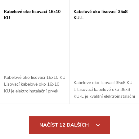
Kabelové oko lisovací 16x10
Kabelové oko lisovací 35x8
KU
KU-L
Kabelové oko lisovací 16x10 KU
Kabelové oko lisovací 35x8 KU-
Lisovací kabelové oko 16x10
L Lisovací kabelové oko 35x8
KU je elektroinstalační prvek
KU-L je kvalitní elektroinstalační
určený pro připojení měděných
komponent, který je určen pro
kabelů s průřezem 16 mm².
připojení měděných kabelů s...
Toto kabelové oko má otvor o...
O
NAČÍST 12 DALŠÍCH
v