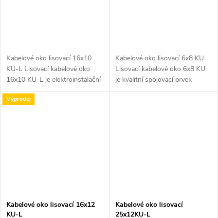
Kabelové oko lisovací 16x10
Kabelové oko lisovací 6x8 KU
KU-L Lisovací kabelové oko
Lisovací kabelové oko 6x8 KU
16x10 KU-L je elektroinstalační
je kvalitní spojovací prvek
prvek určený pro připojení
určený pro připojení měděných
Výprodej
měděných kabelů s průřezem
kabelů o průřezu 6 mm².
16 mm². Toto kabelové oko má
Vyrobeno z mědi, což zajišťuje...
otvor...
Kabelové oko lisovací 16x12
Kabelové oko lisovací
KU-L
25x12KU-L