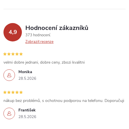
v
ý
p
Hodnocení zákazníků
4,9
373 hodnocení
i
Zobrazit recenze
s
u
velmi dobre jednani, dobre ceny, zbozi kvalitni
Monika
28.5.2026
nákup bez problémů, s ochotnou podporou na telefonu. Doporučuji
František
28.5.2026