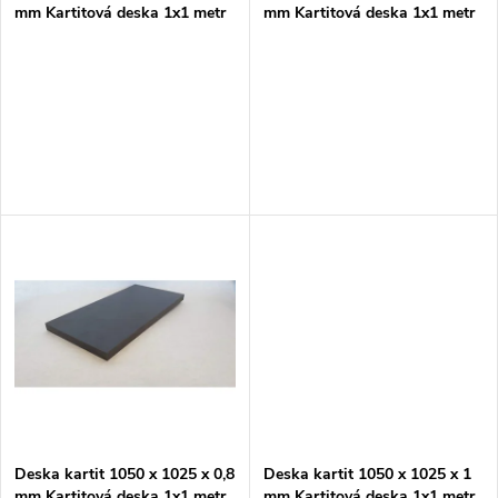
p
mm Kartitová deska 1x1 metr
mm Kartitová deska 1x1 metr
p
r
r
o
o
d
d
u
u
k
k
t
t
ů
ů
Deska kartit 1050 x 1025 x 0,8
Deska kartit 1050 x 1025 x 1
mm Kartitová deska 1x1 metr
mm Kartitová deska 1x1 metr