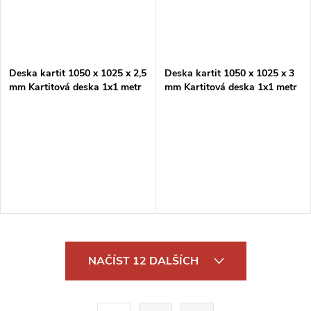
Deska kartit 1050 x 1025 x 2,5
Deska kartit 1050 x 1025 x 3
mm Kartitová deska 1x1 metr
mm Kartitová deska 1x1 metr
O
NAČÍST 12 DALŠÍCH
v
l