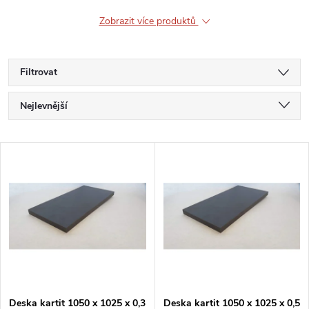
Zobrazit více produktů
Filtrovat
Ř
Nejlevnější
a
Nejdražší
V
Nejprodávanější
z
ý
Abecedně
e
p
n
i
í
s
Deska kartit 1050 x 1025 x 0,3
Deska kartit 1050 x 1025 x 0,5