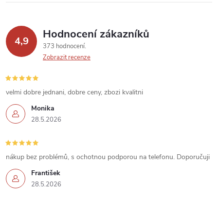
ý
p
Hodnocení zákazníků
4,9
373 hodnocení
i
Zobrazit recenze
s
u
velmi dobre jednani, dobre ceny, zbozi kvalitni
Monika
28.5.2026
nákup bez problémů, s ochotnou podporou na telefonu. Doporučuji
František
28.5.2026