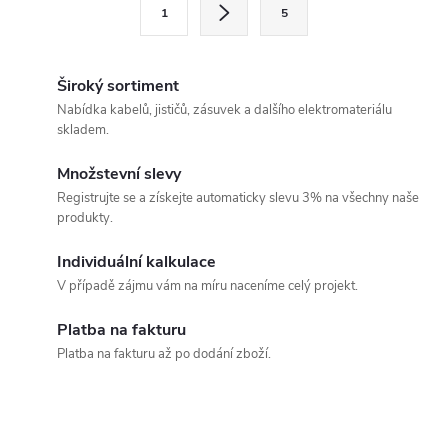
S
1
5
t
á
r
d
á
Široký sortiment
a
n
Nabídka kabelů, jističů, zásuvek a dalšího elektromateriálu
skladem.
k
c
o
Množstevní slevy
í
v
Registrujte se a získejte automaticky slevu 3% na všechny naše
produkty.
á
p
n
Individuální kalkulace
r
í
V případě zájmu vám na míru naceníme celý projekt.
v
Platba na fakturu
k
Platba na fakturu až po dodání zboží.
y
v