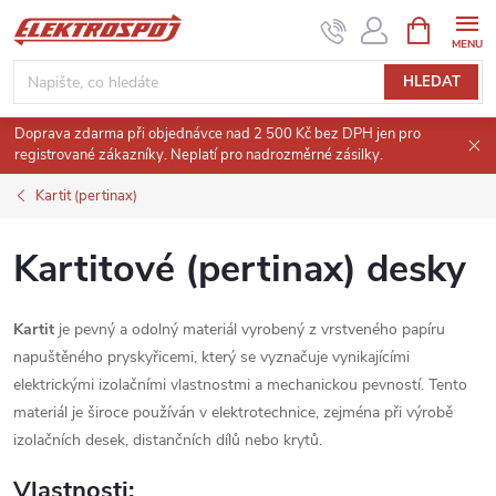
Přejít
NÁKUPNÍ
KOŠÍK
na
obsah
HLEDAT
Doprava zdarma při objednávce nad 2 500 Kč bez DPH jen pro
registrované zákazníky. Neplatí pro nadrozměrné zásilky.
Kartit (pertinax)
Kartitové (pertinax) desky
Kartit
je pevný a odolný materiál vyrobený z vrstveného papíru
napuštěného pryskyřicemi, který se vyznačuje vynikajícími
elektrickými izolačními vlastnostmi a mechanickou pevností. Tento
materiál je široce používán v elektrotechnice, zejména při výrobě
izolačních desek, distančních dílů nebo krytů.
Vlastnosti: