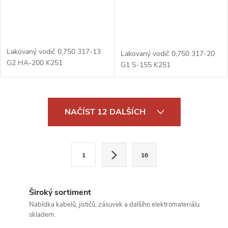
Lakovaný vodič 0,750 317-13
Lakovaný vodič 0,750 317-20
G2 HA-200 K251
G1 S-155 K251
O
NAČÍST 12 DALŠÍCH
v
l
S
1
16
t
á
r
d
á
Široký sortiment
a
n
Nabídka kabelů, jističů, zásuvek a dalšího elektromateriálu
skladem.
k