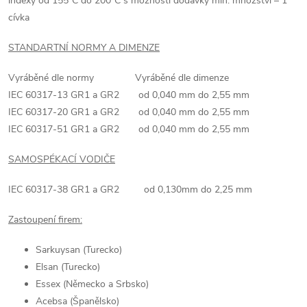
indexy od 155°C
do 200°C
s možností dodávky min. množství – 1
cívka
STANDARTNÍ NORMY A DIMENZE
Vyráběné dle normy Vyráběné dle dimenze
IEC 60317-13 GR1 a GR2 od 0,040 mm do 2,55 mm
IEC 60317-20 GR1 a GR2 od 0,040 mm do 2,55 mm
IEC 60317-51 GR1 a GR2 od 0,040 mm do 2,55 mm
SAMOSPÉKACÍ VODIČE
IEC 60317-38 GR1 a GR2 od 0,130mm do 2,25 mm
Zastoupení firem:
Sarkuysan (Turecko)
Elsan (Turecko)
Essex (Německo a Srbsko)
Acebsa (Španělsko)