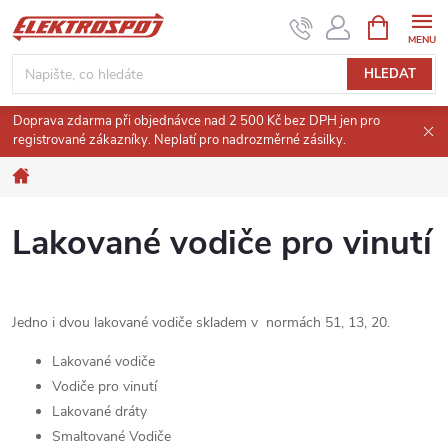
Přejít
NÁKUPNÍ
KOŠÍK
na
obsah
HLEDAT
Doprava zdarma při objednávce nad 2 500 Kč bez DPH jen pro
registrované zákazníky. Neplatí pro nadrozměrné zásilky.
Domů
Lakované vodiče pro vinutí
Jedno i dvou lakované vodiče skladem v normách 51, 13, 20.
Lakované vodiče
Vodiče pro vinutí
Lakované dráty
Smaltované Vodiče