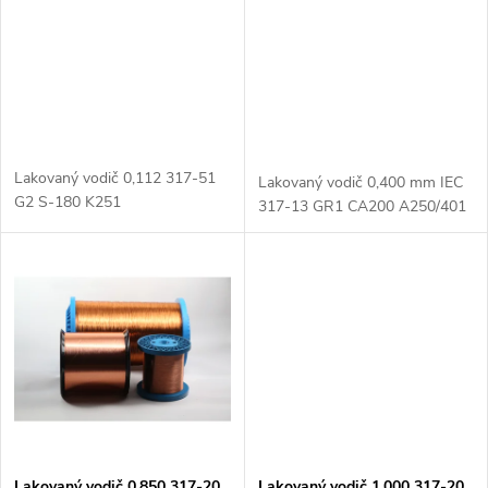
r
r
o
o
d
d
u
Lakovaný vodič 0,112 317-51
Lakovaný vodič 0,400 mm IEC
u
G2 S-180 K251
317-13 GR1 CA200 A250/401
k
k
t
t
ů
ů
Lakovaný vodič 0,850 317-20
Lakovaný vodič 1,000 317-20