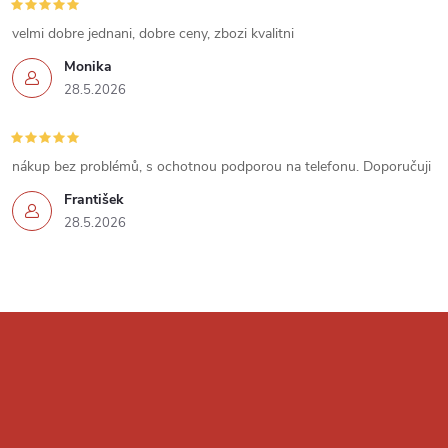
u
velmi dobre jednani, dobre ceny, zbozi kvalitni
Monika
28.5.2026
nákup bez problémů, s ochotnou podporou na telefonu. Doporučuji
František
28.5.2026
Z
á
p