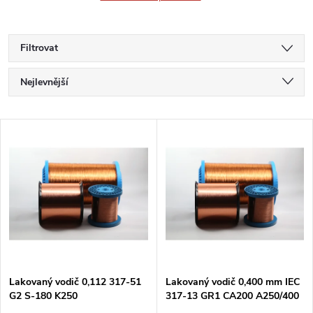
Filtrovat
Ř
Nejlevnější
a
Nejdražší
V
Nejprodávanější
z
ý
Abecedně
e
p
n
i
í
s
p
Lakovaný vodič 0,112 317-51
Lakovaný vodič 0,400 mm IEC
G2 S-180 K250
317-13 GR1 CA200 A250/400
p