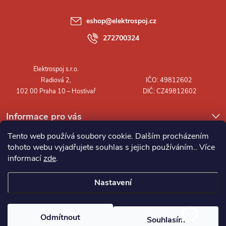
a
eshop
@
elektrospoj.cz
t
272700324
í
Informace pro vás
Tento web používá soubory cookie. Dalším procházením
tohoto webu vyjadřujete souhlas s jejich používáním.. Více
informací
zde
.
Nastavení
Copyright 2026
Elektrospoj s.r.o.
. Všechna práva vyhrazena.
Odmítnout
Souhlasím