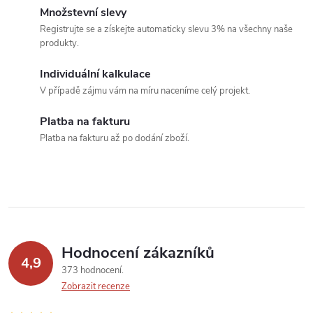
c
o
Množstevní slevy
í
v
Registrujte se a získejte automaticky slevu 3% na všechny naše
produkty.
á
p
n
Individuální kalkulace
r
í
V případě zájmu vám na míru naceníme celý projekt.
v
Platba na fakturu
k
Platba na fakturu až po dodání zboží.
y
v
ý
p
Hodnocení zákazníků
4,9
373 hodnocení
i
Zobrazit recenze
s