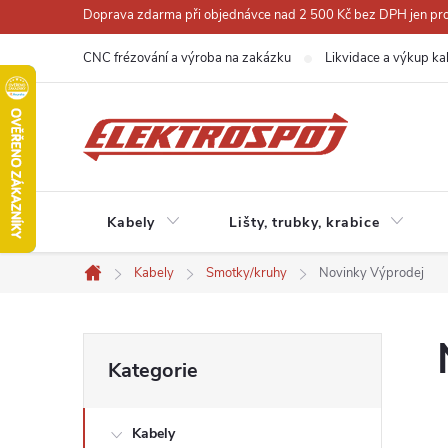
Přejít
Doprava zdarma při objednávce nad 2 500 Kč bez DPH jen pro 
na
CNC frézování a výroba na zakázku
Likvidace a výkup ka
obsah
Kabely
Lišty, trubky, krabice
Kabely
Smotky/kruhy
Novinky Výprodej
Domů
P
Přeskočit
Kategorie
kategorie
o
Kabely