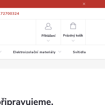
272700324
í podmínky
Podmínky ochrany osobních údajů
Kontakty
NÁKUPNÍ
KOŠÍK
Prázdný košík
Přihlášení
Elektroizolační materiály
Svítidla a zdroje
připravujeme.