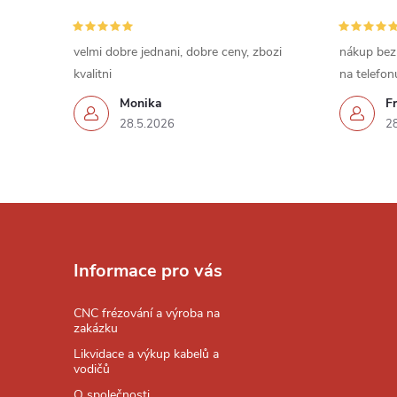
velmi dobre jednani, dobre ceny, zbozi
nákup bez
kvalitni
na telefon
Monika
Fr
28.5.2026
2
Z
á
Informace pro vás
p
CNC frézování a výroba na
zakázku
a
Likvidace a výkup kabelů a
vodičů
O společnosti