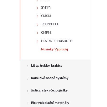
n
SYKFY
e
CMSM
l
TCEPKPFLE
CMFM
H07RN-F, H05RR-F
Novinky Výprodej
Lišty, trubky, krabice
Kabelové nosné systémy
Jističe, stykače, pojistky
Elektroizolační materiály