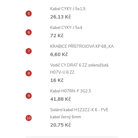
Kabel CYKY-J 5x1,5
26,13 Kč
Kabel CYKY-J 5x4
72 Kč
KRABICE PŘÍSTROJOVÁ KP 68_KA
6,60 Kč
Vodič CY DRAT 6 ZZ zelenožlutá
H07V-U 6 ZZ
16 Kč
Kabel H07RN-F 3G2,5
41,88 Kč
Solární kabel H1Z2Z2-K 6 - FVE
kabel černý 6mm
20,75 Kč