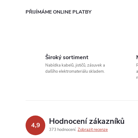
PŘIJÍMÁME ONLINE PLATBY
Široký sortiment
Nabídka kabelů, jističů, zásuvek a
R
dalšího elektromateriálu skladem.
a
n
Hodnocení zákazníků
4,9
373 hodnocení
Zobrazit recenze