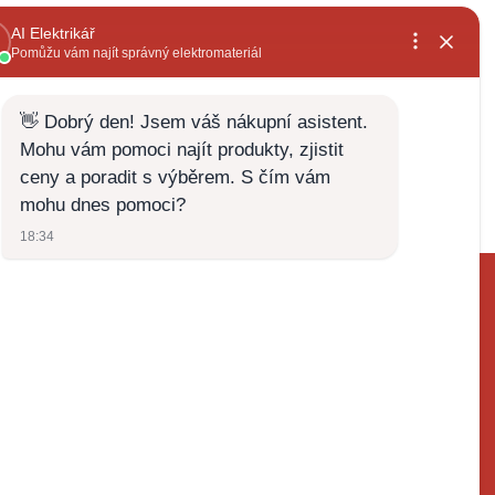
, rychlé
již několikátá objednávka,široký sortiment a
vždy za dobrou cenu+rychlé vyřízení
Zdenek Zabloudil
28.5.2026
ktrospoj.cz
272700324