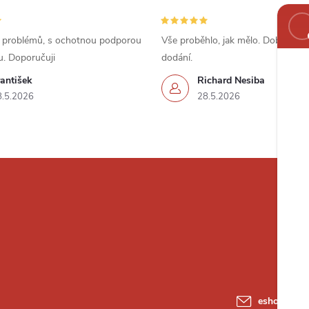
 problémů, s ochotnou podporou
Vše proběhlo, jak mělo. Dobrá cena
u. Doporučuji
dodání.
antišek
Richard Nesiba
8.5.2026
28.5.2026
eshop
@
ele