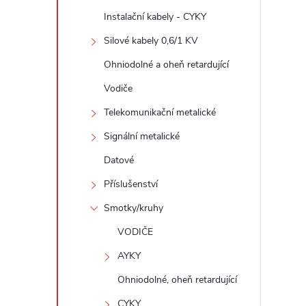
s
Instalační kabely - CYKY
t
Silové kabely 0,6/1 KV
r
Ohniodolné a oheň retardující
Vodiče
a
Telekomunikační metalické
n
Signální metalické
Datové
n
Příslušenství
í
Smotky/kruhy
VODIČE
p
AYKY
a
Ohniodolné, oheň retardující
CYKY