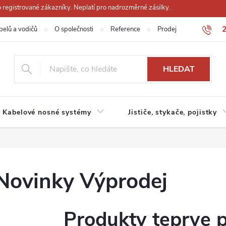
registrované zákazníky. Neplatí pro nadrozměrné zásilky.
belů a vodičů
O společnosti
Reference
Prodejna
Obchodn
HLEDAT
Kabelové nosné systémy
Jističe, stykače, pojistky
Novinky Výprodej
Produkty teprve 