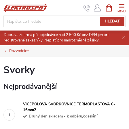
Přejít
NÁKUPNÍ
KOŠÍK
na
obsah
HLEDAT
Doprava zdarma při objednávce nad 2 500 Kč bez DPH jen pro
registrované zákazníky. Neplatí pro nadrozměrné zásilky.
Rozvodnice
Svorky
Nejprodávanější
VÍCEPÓLOVÁ SVORKOVNICE TERMOPLASTOVÁ 6-
16mm2
Druhý den skladem - k odběru/odeslání