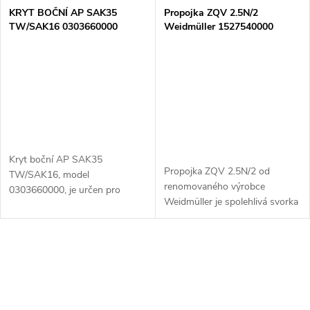
KRYT BOČNÍ AP SAK35
Propojka ZQV 2.5N/2
TW/SAK16 0303660000
Weidmüller 1527540000
oranž.
Kryt boční AP SAK35
Propojka ZQV 2.5N/2 od
TW/SAK16, model
renomovaného výrobce
0303660000, je určen pro
Weidmüller je spolehlivá svorka
boční uzávěr rozvodných skříní
určená pro elektrické instalace.
a zařízení řad SAK35 a SAK16.
Tento model, označený kódem
Tento kryt poskytuje ochranu
1527540000, je vybaven dvěma
proti prachu a...
vstupy (N)...