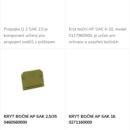
o
o
d
d
u
Propojka Q 2 SAK 2,5 je
Kryt boční AP SAK 4-10, model
u
komponent určený pro
0117960000, je určen pro
k
propojení vodičů s průřezem
ochranu a uzavření bočních
k
2,5 mm² v elektroinstalačních
částí rozvodných skříní nebo
t
rozvodech. Používá se v
zařízení řady SAK 4-10. Tento
rozvodných skříních a panelech
kryt zajišťuje ochranu před
t
k bezpečnému a...
prachem...
ů
ů
KRYT BOČNÍ AP SAK 2,5/35
KRYT BOČNÍ AP SAK 16
0460560000
0271160000