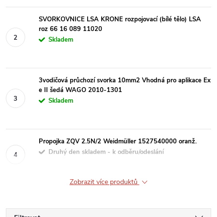
SVORKOVNICE LSA KRONE rozpojovací (bílé tělo) LSA
roz 66 16 089 11020
Skladem
3vodičová průchozí svorka 10mm2 Vhodná pro aplikace Ex
e II šedá WAGO 2010-1301
Skladem
Propojka ZQV 2.5N/2 Weidmüller 1527540000 oranž.
Druhý den skladem - k odběru/odeslání
Zobrazit více produktů