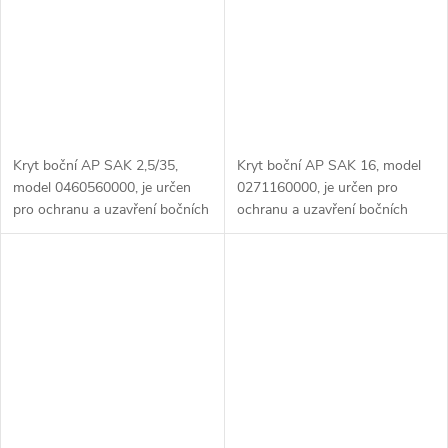
Kryt boční AP SAK 2,5/35,
Kryt boční AP SAK 16, model
model 0460560000, je určen
0271160000, je určen pro
pro ochranu a uzavření bočních
ochranu a uzavření bočních
částí rozvodných skříní a
částí rozvodných skříní nebo
zařízení řady SAK 2,5/35. Tento
elektrických zařízení řady SAK
kryt chrání vnitřní komponenty
16. Tento kryt poskytuje
před...
ochranu...