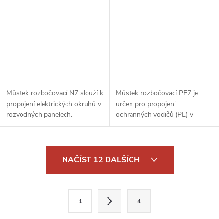
Můstek rozbočovací N7 slouží k
Můstek rozbočovací PE7 je
propojení elektrických okruhů v
určen pro propojení
rozvodných panelech.
ochranných vodičů (PE) v
Umožňuje efektivní rozdělení
rozvodných skříních nebo
napájení mezi jednotlivé okruhy.
panelech. Slouží k bezpečnému
rozdělení uzemnění mezi
O
jednotlivé okruhy, čímž...
NAČÍST 12 DALŠÍCH
v
l
S
1
4
t
á