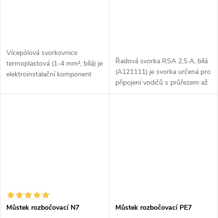
Vícepólová svorkovnice
Řadová svorka RSA 2,5 A, bílá
termoplastová (1-4 mm², bílá) je
(A121111) je svorka určená pro
elektroinstalační komponent
připojení vodičů s průřezem až
určený pro propojení více
2,5 mm². Používá se v
vodičů o průřezu 1 až 4 mm².
elektroinstalacích pro efektivní
Je vyrobena z
a bezpečné propojení vodičů v...
termoplastového...
Můstek rozbočovací N7
Můstek rozbočovací PE7