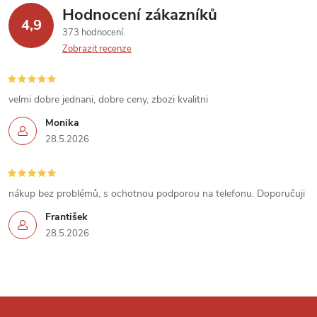
p
Hodnocení zákazníků
4,9
373 hodnocení
i
Zobrazit recenze
s
u
velmi dobre jednani, dobre ceny, zbozi kvalitni
Monika
28.5.2026
nákup bez problémů, s ochotnou podporou na telefonu. Doporučuji
František
28.5.2026
Z