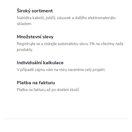
r
d
á
Široký sortiment
a
n
Nabídka kabelů, jističů, zásuvek a dalšího elektromateriálu
skladem.
k
c
o
Množstevní slevy
í
v
Registrujte se a získejte automaticky slevu 3% na všechny naše
produkty.
á
p
n
Individuální kalkulace
r
í
V případě zájmu vám na míru naceníme celý projekt.
v
Platba na fakturu
k
Platba na fakturu až po dodání zboží.
y
v
ý