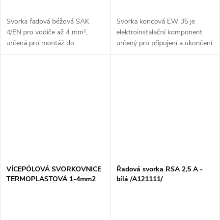
Svorka řadová béžová SAK
Svorka koncová EW 35 je
4/EN pro vodiče až 4 mm²,
elektroinstalační komponent
určená pro montáž do
určený pro připojení a ukončení
svorkovnic. Zajišťuje spolehlivé
vodičů v rozvodnicích a
elektrické spojení.
instalačních panelech. Tato
svorka je vhodná pro použití s
vodiči o...
VÍCEPÓLOVÁ SVORKOVNICE
Řadová svorka RSA 2,5 A -
TERMOPLASTOVÁ 1-4mm2
bílá /A121111/
bílá