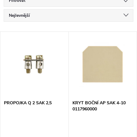
Filtrovat
Ř
Nejlevnější
a
Nejdražší
V
Nejprodávanější
z
ý
Abecedně
e
p
n
i
í
s
p
PROPOJKA Q 2 SAK 2,5
KRYT BOČNÍ AP SAK 4-10
0117960000
p
r
r