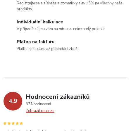
í
v
Registrujte se a získejte automaticky slevu 3% na všechny naše
produkty.
á
p
n
Individuální kalkulace
r
í
V případě zájmu vám na míru naceníme celý projekt.
v
Platba na fakturu
k
Platba na fakturu až po dodání zboží.
y
v
ý
p
Hodnocení zákazníků
4,9
373 hodnocení
i
Zobrazit recenze
s