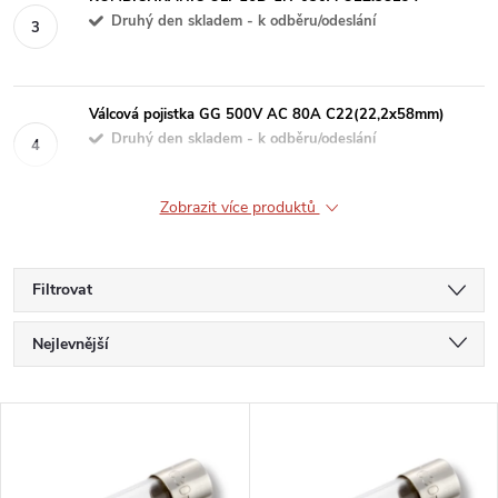
Druhý den skladem - k odběru/odeslání
Válcová pojistka GG 500V AC 80A C22(22,2x58mm)
Druhý den skladem - k odběru/odeslání
Zobrazit více produktů
Filtrovat
Ř
Nejlevnější
a
Nejdražší
V
Nejprodávanější
z
ý
Abecedně