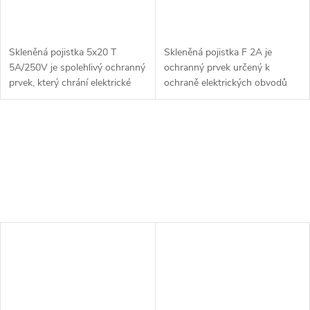
Skleněná pojistka 5x20 T
Skleněná pojistka F 2A je
5A/250V je spolehlivý ochranný
ochranný prvek určený k
prvek, který chrání elektrické
ochraně elektrických obvodů
obvody před přetížením a
před přetížením a zkratem. S
zkratem. Díky pomalé reakci
rychlou reakcí (typ F) poskytuje
(typ T) je vhodná pro aplikace,
okamžitou ochranu proti
kde...
nadproudům a...