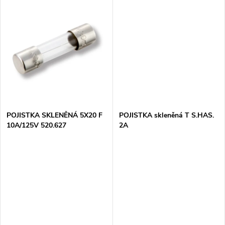
t
zkratem. S rychlou reakcí (typ
F) poskytuje okamžitou
t
F) poskytuje okamžitou
ochranu proti...
ů
ochranu proti...
ů
POJISTKA SKLENĚNÁ 5X20 F
POJISTKA skleněná T S.HAS.
10A/125V 520.627
2A