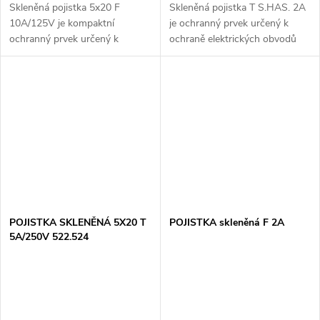
Skleněná pojistka 5x20 F
Skleněná pojistka T S.HAS. 2A
10A/125V je kompaktní
je ochranný prvek určený k
ochranný prvek určený k
ochraně elektrických obvodů
ochraně elektrických obvodů
před přetížením a zkratem. S
před přetížením a zkratem. S
pomalou reakcí (typ T) je ideální
velikostí 5x20 mm a
pro aplikace, kde mohou...
jmenovitým proudem 10 A při...
POJISTKA SKLENĚNÁ 5X20 T
POJISTKA skleněná F 2A
5A/250V 522.524