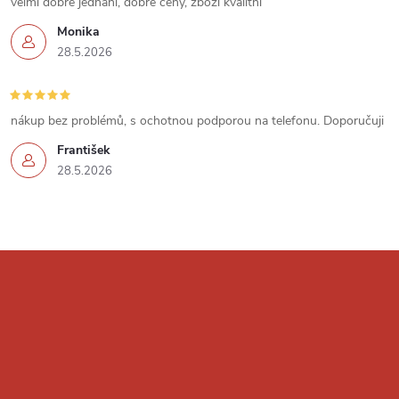
u
velmi dobre jednani, dobre ceny, zbozi kvalitni
Monika
28.5.2026
nákup bez problémů, s ochotnou podporou na telefonu. Doporučuji
František
28.5.2026
Z
á
p