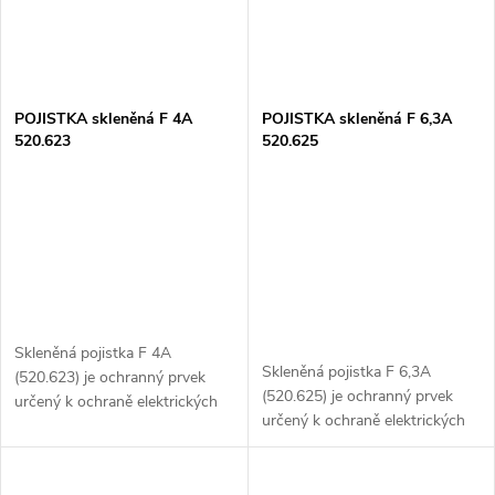
POJISTKA skleněná F 4A
POJISTKA skleněná F 6,3A
520.623
520.625
Skleněná pojistka F 4A
Skleněná pojistka F 6,3A
(520.623) je ochranný prvek
(520.625) je ochranný prvek
určený k ochraně elektrických
určený k ochraně elektrických
obvodů před přetížením a
obvodů před přetížením a
zkratem. S rychlou reakcí (typ
zkratem. S rychlou reakcí (typ
F) zajišťuje okamžité odpojení
F) poskytuje okamžité odpojení