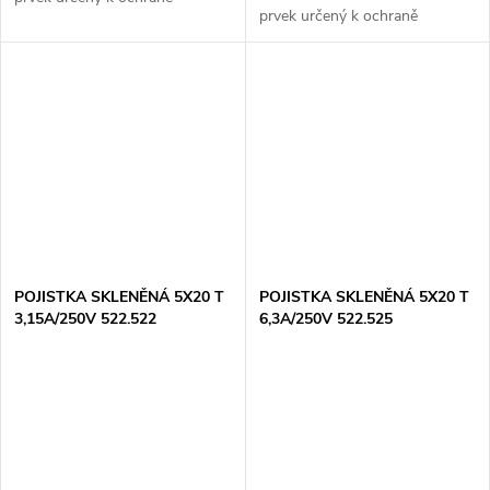
prvek určený k ochraně
elektrických obvodů před
elektrických obvodů před
přetížením a zkratem. S rychlou
přetížením a zkratem. S
reakcí (typ F) zajišťuje okamžité
pomalou reakcí (typ T) je ideální
odpojení...
pro aplikace,...
POJISTKA SKLENĚNÁ 5X20 T
POJISTKA SKLENĚNÁ 5X20 T
3,15A/250V 522.522
6,3A/250V 522.525