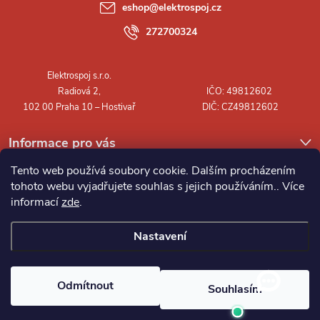
a
eshop
@
elektrospoj.cz
t
272700324
í
Informace pro vás
Tento web používá soubory cookie. Dalším procházením
tohoto webu vyjadřujete souhlas s jejich používáním.. Více
informací
zde
.
Nastavení
Copyright 2026
Elektrospoj s.r.o.
. Všechna práva vyhrazena.
Odmítnout
Souhlasím
Vytvořil Shoptet