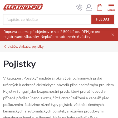
Přejít
NÁKUPNÍ
KOŠÍK
na
obsah
HLEDAT
Doprava zdarma při objednávce nad 2 500 Kč bez DPH jen pro
registrované zákazníky. Neplatí pro nadrozměrné zásilky.
Jističe, stykače, pojistky
Pojistky
V kategorii „Pojistky“ najdete široký výběr ochranných prvků
určených k ochraně elektrických obvodů před nadměrným proudem.
Pojistky fungují jako bezpečnostní prvek, který přeruší obvod v
případě přetížení nebo zkratu, čímž chrání zařízení a kabeláž před
poškozením. Nabízíme různé typy pojistek, včetně skleněných,
keramických a automatických pojistek, s různými proudovými
charakteristikami a velikostmi. Naše pojistky splňují přísné