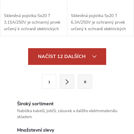
Skleněná pojistka 5x20 T
Skleněná pojistka 5x20 T
3,15A/250V je ochranný prvek
6,3A/250V je ochranný prvek
určený k ochraně elektrických
určený k ochraně elektrických
obvodů před přetížením a
obvodů před přetížením a
zkratem. S pomalou reakcí (typ
zkratem. S pomalou reakcí (typ
T) je ideální pro aplikace, kde
T) je ideální pro aplikace, kde
O
mohou...
mohou...
NAČÍST 12 DALŠÍCH
v
l
S
1
8
t
á
r
d
á
Široký sortiment
a
n
Nabídka kabelů, jističů, zásuvek a dalšího elektromateriálu
skladem.
k
c
o
Množstevní slevy