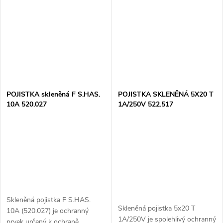
obvodu...
obvodu...
POJISTKA skleněná F S.HAS.
POJISTKA SKLENĚNÁ 5X20 T
10A 520.027
1A/250V 522.517
Skleněná pojistka F S.HAS.
Skleněná pojistka 5x20 T
10A (520.027) je ochranný
1A/250V je spolehlivý ochranný
prvek určený k ochraně