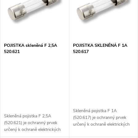
e
p
n
i
í
s
p
POJISTKA skleněná F 2,5A
POJISTKA SKLENĚNÁ F 1A
520.621
520.617
p
r
r
o
o
d
d
u
Skleněná pojistka F 1A
u
Skleněná pojistka F 2,5A
(520.617) je ochranný prvek
k
(520.621) je ochranný prvek
určený k ochraně elektrických
k
určený k ochraně elektrických
obvodů před přetížením a
obvodů před přetížením a
zkratem. S rychlou reakcí (typ