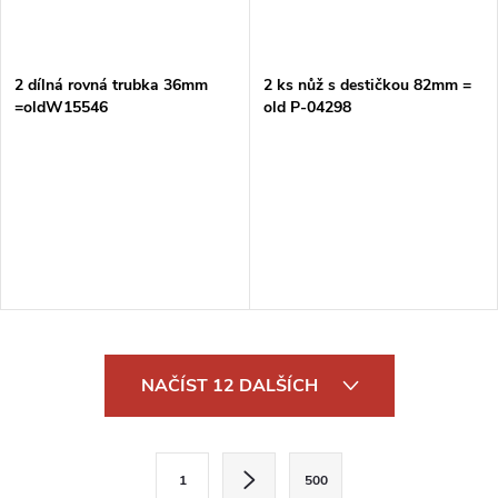
2 dílná rovná trubka 36mm
2 ks nůž s destičkou 82mm =
=oldW15546
old P-04298
O
NAČÍST 12 DALŠÍCH
v
l
S
1
500