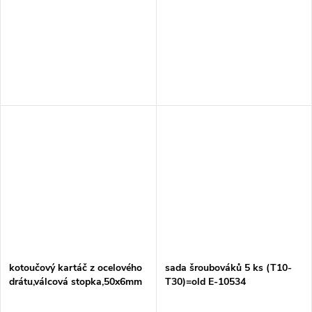
kotoučový kartáč z ocelového
sada šroubováků 5 ks (T10-
drátu,válcová stopka,50x6mm
T30)=old E-10534