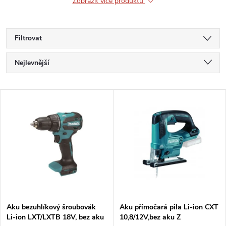
Zobrazit více produktů
Filtrovat
Ř
Nejlevnější
a
Nejdražší
V
Nejprodávanější
z
ý
Abecedně
e
p
n
i
í
s
p
Aku bezuhlíkový šroubovák
Aku přímočará pila Li-ion CXT
Li-ion LXT/LXTB 18V, bez aku
10,8/12V,bez aku Z