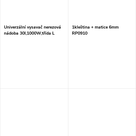
Univerzální vysavač nerezová
1kleština + matice 6mm
nádoba 30l,1000W,třída L
RP0910