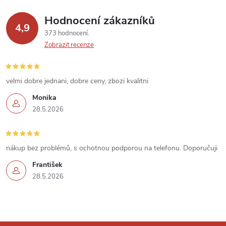
ý
p
Hodnocení zákazníků
4,9
373 hodnocení
i
Zobrazit recenze
s
u
velmi dobre jednani, dobre ceny, zbozi kvalitni
Monika
28.5.2026
nákup bez problémů, s ochotnou podporou na telefonu. Doporučuji
František
28.5.2026