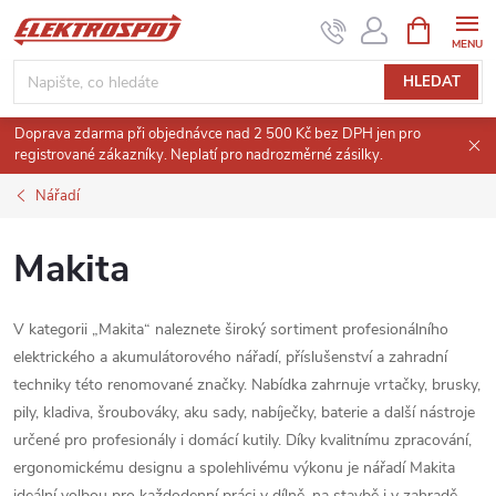
Přejít
NÁKUPNÍ
KOŠÍK
na
obsah
HLEDAT
Doprava zdarma při objednávce nad 2 500 Kč bez DPH jen pro
registrované zákazníky. Neplatí pro nadrozměrné zásilky.
Nářadí
Makita
V kategorii „Makita“ naleznete široký sortiment profesionálního
elektrického a akumulátorového nářadí, příslušenství a zahradní
techniky této renomované značky. Nabídka zahrnuje vrtačky, brusky,
pily, kladiva, šroubováky, aku sady, nabíječky, baterie a další nástroje
určené pro profesionály i domácí kutily. Díky kvalitnímu zpracování,
ergonomickému designu a spolehlivému výkonu je nářadí Makita
ideální volbou pro každodenní práci v dílně, na stavbě i v zahradě.