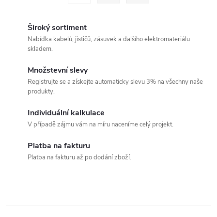
t
á
r
d
á
Široký sortiment
a
n
Nabídka kabelů, jističů, zásuvek a dalšího elektromateriálu
skladem.
k
c
o
Množstevní slevy
í
v
Registrujte se a získejte automaticky slevu 3% na všechny naše
produkty.
á
p
n
Individuální kalkulace
r
í
V případě zájmu vám na míru naceníme celý projekt.
v
Platba na fakturu
k
Platba na fakturu až po dodání zboží.
y
v