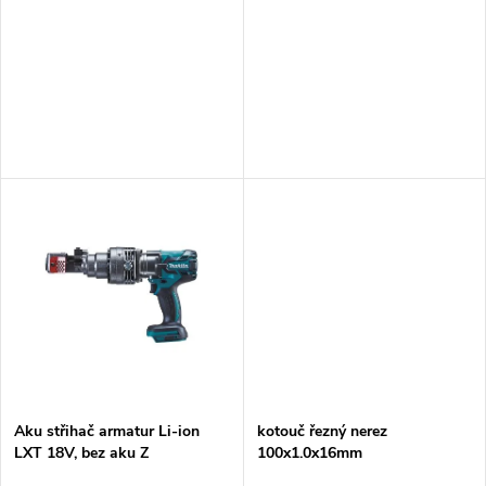
p
Z
r
r
o
o
d
d
u
u
k
k
t
t
ů
ů
Aku střihač armatur Li-ion
kotouč řezný nerez
LXT 18V, bez aku Z
100x1.0x16mm