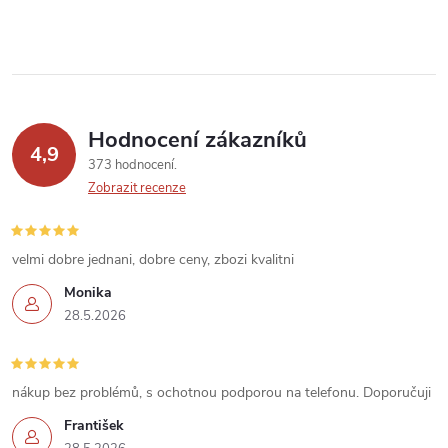
y
v
ý
p
Hodnocení zákazníků
4,9
373 hodnocení
i
Zobrazit recenze
s
u
velmi dobre jednani, dobre ceny, zbozi kvalitni
Monika
28.5.2026
nákup bez problémů, s ochotnou podporou na telefonu. Doporučuji
František