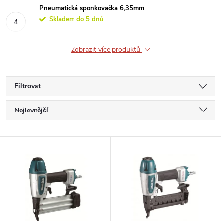
Pneumatická sponkovačka 6,35mm
Skladem do 5 dnů
Zobrazit více produktů
Filtrovat
Ř
Nejlevnější
a
Nejdražší
V
Nejprodávanější
z
ý
Abecedně
e
p
n