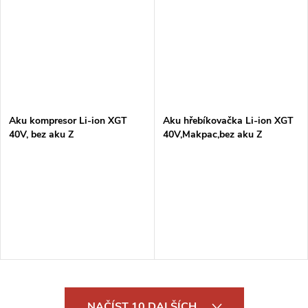
Aku kompresor Li-ion XGT
Aku hřebíkovačka Li-ion XGT
40V, bez aku Z
40V,Makpac,bez aku Z
O
NAČÍST 10 DALŠÍCH