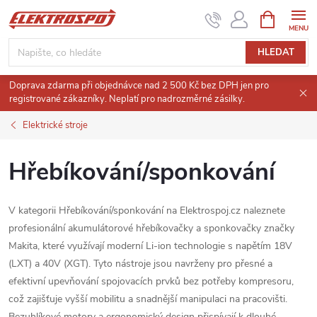
Přejít
NÁKUPNÍ
KOŠÍK
na
obsah
HLEDAT
Doprava zdarma při objednávce nad 2 500 Kč bez DPH jen pro
registrované zákazníky. Neplatí pro nadrozměrné zásilky.
Elektrické stroje
Hřebíkování/sponkování
V kategorii Hřebíkování/sponkování na Elektrospoj.cz naleznete
profesionální akumulátorové hřebíkovačky a sponkovačky značky
Makita, které využívají moderní Li-ion technologie s napětím 18V
(LXT) a 40V (XGT).
Tyto nástroje jsou navrženy pro přesné a
efektivní upevňování spojovacích prvků bez potřeby kompresoru,
což zajišťuje vyšší mobilitu a snadnější manipulaci na pracovišti.
Bezuhlíkové motory a ergonomický design přispívají k dlouhé