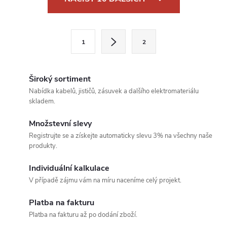
v
l
S
1
2
t
á
r
d
á
Široký sortiment
a
n
Nabídka kabelů, jističů, zásuvek a dalšího elektromateriálu
skladem.
k
c
o
Množstevní slevy
í
v
Registrujte se a získejte automaticky slevu 3% na všechny naše
produkty.
á
p
n
Individuální kalkulace
r
í
V případě zájmu vám na míru naceníme celý projekt.
v
Platba na fakturu
k
Platba na fakturu až po dodání zboží.