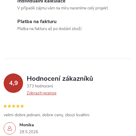
Individuální kalkulace
c
V případě zájmu vám na míru naceníme celý projekt.
í
Platba na fakturu
Platba na fakturu až po dodání zboží.
p
r
v
k
Hodnocení zákazníků
y
4,9
373 hodnocení
v
Zobrazit recenze
ý
velmi dobre jednani, dobre ceny, zbozi kvalitni
p
Monika
i
28.5.2026