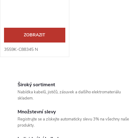
r
o
o
d
d
ZOBRAZIT
u
u
3559K-C88345 N
k
k
t
O
t
v
Široký sortiment
ů
Nabídka kabelů, jističů, zásuvek a dalšího elektromateriálu
ů
l
skladem.
á
Množstevní slevy
Registrujte se a získejte automaticky slevu 3% na všechny naše
d
produkty.
a