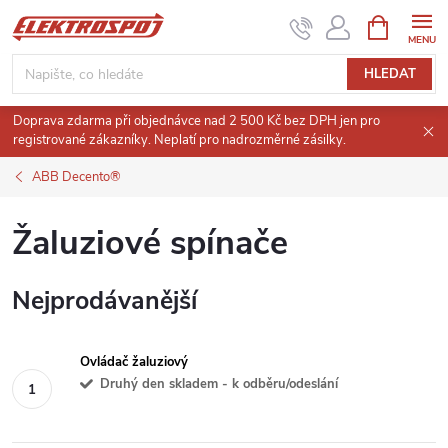
Přejít
NÁKUPNÍ
KOŠÍK
na
obsah
HLEDAT
Doprava zdarma při objednávce nad 2 500 Kč bez DPH jen pro
registrované zákazníky. Neplatí pro nadrozměrné zásilky.
ABB Decento®
Žaluziové spínače
Nejprodávanější
Ovládač žaluziový
Druhý den skladem - k odběru/odeslání