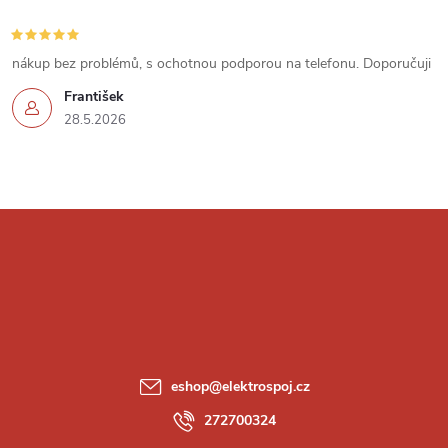
s
u
nákup bez problémů, s ochotnou podporou na telefonu. Doporučuji
František
28.5.2026
Z
á
p
a
eshop
@
elektrospoj.cz
t
272700324