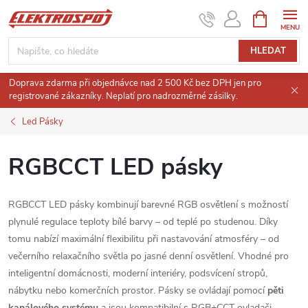
Přejít
NÁKUPNÍ
KOŠÍK
na
obsah
HLEDAT
Doprava zdarma při objednávce nad 2 500 Kč bez DPH jen pro
registrované zákazníky. Neplatí pro nadrozměrné zásilky.
Led Pásky
RGBCCT LED pásky
RGBCCT LED pásky kombinují barevné RGB osvětlení s možností
plynulé regulace teploty bílé barvy – od teplé po studenou. Díky
tomu nabízí maximální flexibilitu při nastavování atmosféry – od
večerního relaxačního světla po jasné denní osvětlení. Vhodné pro
inteligentní domácnosti, moderní interiéry, podsvícení stropů,
nábytku nebo komerčních prostor. Pásky se ovládají pomocí
pěti
kanálového systému
a jsou kompatibilní s RGB+CCT ovladači.