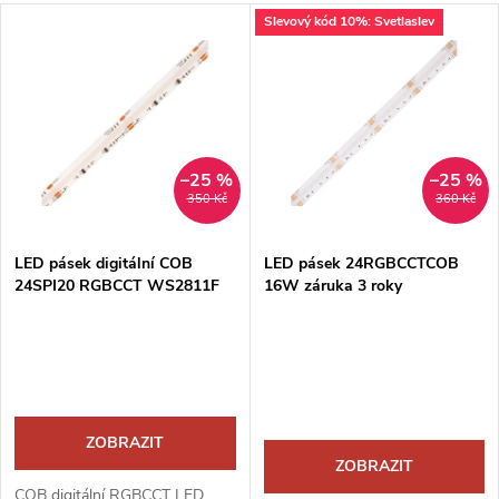
a
V
Slevový kód 10%: Svetlaslev
Nejprodávanější
z
ý
Abecedně
e
p
n
i
–25 %
–25 %
350 Kč
360 Kč
í
s
p
LED pásek digitální COB
LED pásek 24RGBCCTCOB
24SPI20 RGBCCT WS2811F
16W záruka 3 roky
p
r
r
o
o
d
ZOBRAZIT
d
ZOBRAZIT
COB digitální RGBCCT LED