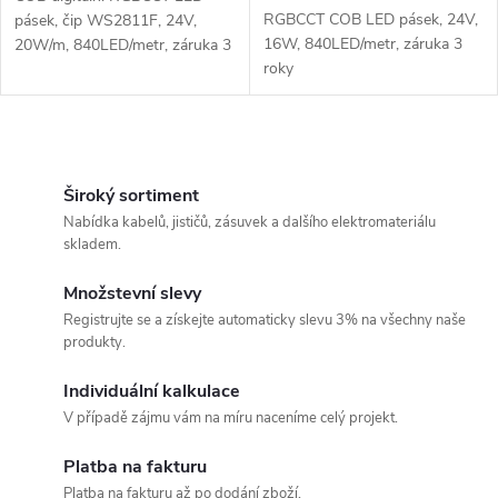
u
u
RGBCCT COB LED pásek, 24V,
pásek, čip WS2811F, 24V,
k
16W, 840LED/metr, záruka 3
20W/m, 840LED/metr, záruka 3
k
roky
roky
t
t
O
ů
ů
v
Široký sortiment
Nabídka kabelů, jističů, zásuvek a dalšího elektromateriálu
l
skladem.
á
Množstevní slevy
Registrujte se a získejte automaticky slevu 3% na všechny naše
d
produkty.
a
Individuální kalkulace
c
V případě zájmu vám na míru naceníme celý projekt.
í
Platba na fakturu
Platba na fakturu až po dodání zboží.