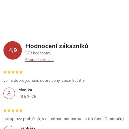
p
r
v
k
Hodnocení zákazníků
y
4,9
373 hodnocení
v
Zobrazit recenze
ý
velmi dobre jednani, dobre ceny, zbozi kvalitni
p
Monika
i
28.5.2026
s
u
nákup bez problémů, s ochotnou podporou na telefonu. Doporučuji
František