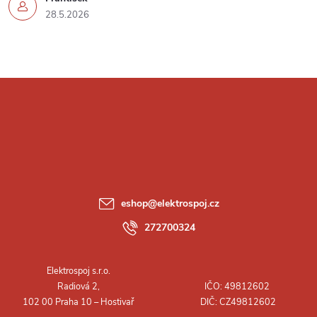
28.5.2026
Z
á
p
a
eshop
@
elektrospoj.cz
t
272700324
í