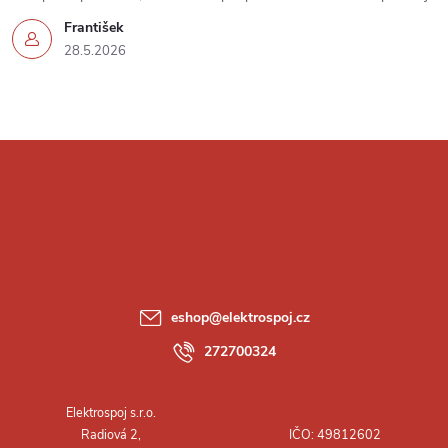
František
28.5.2026
Z
á
p
a
eshop
@
elektrospoj.cz
t
272700324
í