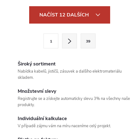
O
NAČÍST 12 DALŠÍCH
v
l
S
1
39
t
á
r
d
á
Široký sortiment
a
n
Nabídka kabelů, jističů, zásuvek a dalšího elektromateriálu
skladem.
k
c
o
Množstevní slevy
í
v
Registrujte se a získejte automaticky slevu 3% na všechny naše
produkty.
á
p
n
Individuální kalkulace
r
í
V případě zájmu vám na míru naceníme celý projekt.
v