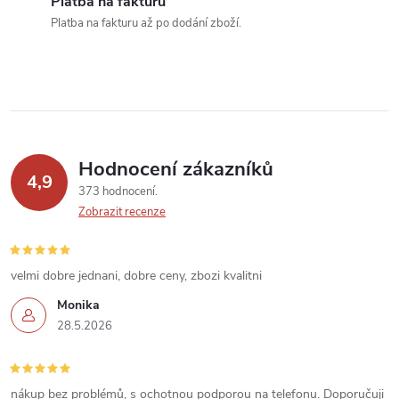
Platba na fakturu
k
Platba na fakturu až po dodání zboží.
y
v
ý
p
Hodnocení zákazníků
4,9
373 hodnocení
i
Zobrazit recenze
s
u
velmi dobre jednani, dobre ceny, zbozi kvalitni
Monika
28.5.2026
nákup bez problémů, s ochotnou podporou na telefonu. Doporučuji