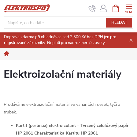
Přejít
NÁKUPNÍ
KOŠÍK
na
obsah
HLEDAT
Doprava zdarma při objednávce nad 2 500 Kč bez DPH jen pro
registrované zákazníky. Neplatí pro nadrozměrné zásilky.
Domů
Elektroizolační materiály
Prodáváme elektroizolační materiál ve variantách desek, tyčí a
trubek.
Kartit (pertinax) elektroizolant – Tvrzený celulózový papír
HP 2061 Charakteristika Kartitu HP 2061