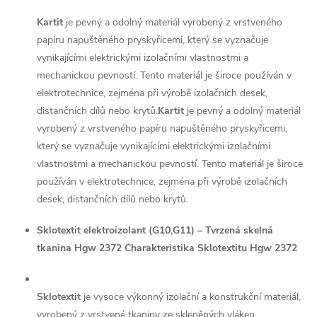
Kartit
je pevný a odolný materiál vyrobený z vrstveného
papíru napuštěného pryskyřicemi, který se vyznačuje
vynikajícími elektrickými izolačními vlastnostmi a
mechanickou pevností. Tento materiál je široce používán v
elektrotechnice, zejména při výrobě izolačních desek,
distančních dílů nebo krytů.
Kartit
je pevný a odolný materiál
vyrobený z vrstveného papíru napuštěného pryskyřicemi,
který se vyznačuje vynikajícími elektrickými izolačními
vlastnostmi a mechanickou pevností. Tento materiál je široce
používán v elektrotechnice, zejména při výrobě izolačních
desek, distančních dílů nebo krytů.
Sklotextit elektroizolant (G10,G11) – Tvrzená skelná
tkanina Hgw 2372 Charakteristika Sklotextitu Hgw 2372
Sklotextit
je vysoce výkonný izolační a konstrukční materiál,
vyrobený z vrstvené tkaniny ze skleněných vláken,