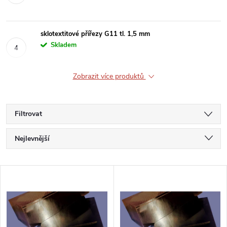
sklotextitové přířezy G11 tl. 1,5 mm
Skladem
Zobrazit více produktů
Filtrovat
Ř
Nejlevnější
a
Nejdražší
V
Nejprodávanější
z
ý
Abecedně
e