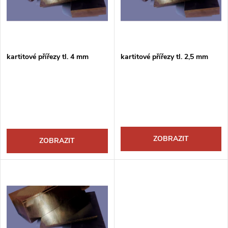
p
n
i
í
s
p
kartitové přířezy tl. 4 mm
kartitové přířezy tl. 2,5 mm
p
r
r
o
o
d
ZOBRAZIT
ZOBRAZIT
d
u
u
k
k
t