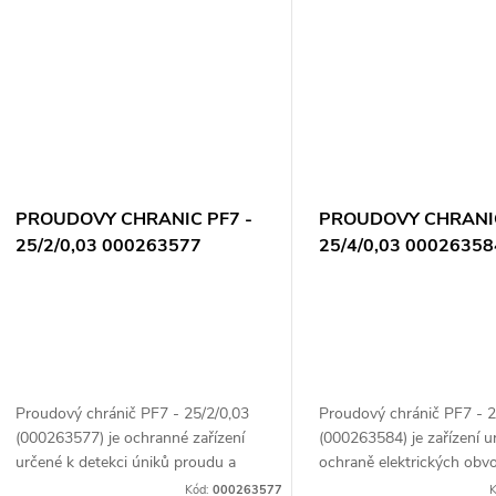
ů
PROUDOVY CHRANIC PF7 -
PROUDOVY CHRANIC
25/2/0,03 000263577
25/4/0,03 00026358
Proudový chránič PF7 - 25/2/0,03
Proudový chránič PF7 - 2
(000263577) je ochranné zařízení
(000263584) je zařízení u
určené k detekci úniků proudu a
ochraně elektrických obv
ochraně elektrických obvodů před
úniky proudu, které moho
Kód:
000263577
K