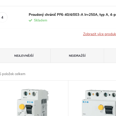
Proudový chránič PF6-40/4/003-A Ir=250A, typ A, 4-p
Skladem
Zobrazit více produ
Ř
NEJLEVNĚJŠÍ
NEJDRAŽŠÍ
a
5
položek celkem
z
V
e
ý
n
p