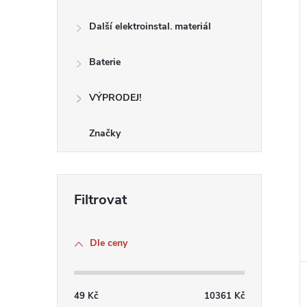
í
i
Další elektroinstal. materiál
Baterie
VÝPRODEJ!
Značky
Dle ceny
49
Kč
10361
Kč