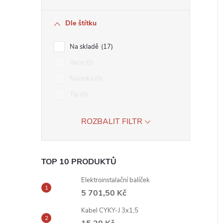
Dle štítku
Na skladě
17
Akce
0
Novinka
0
Tip
0
ROZBALIT FILTR
TOP 10 PRODUKTŮ
Elektroinstalační balíček
5 701,50 Kč
Kabel CYKY-J 3x1,5