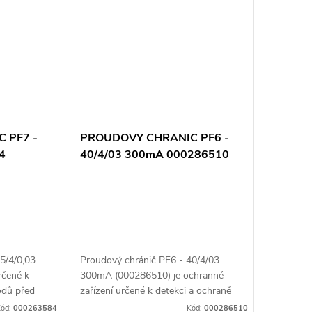
 PF7 -
PROUDOVY CHRANIC PF6 -
4
40/4/03 300mA 000286510
5/4/0,03
Proudový chránič PF6 - 40/4/03
rčené k
300mA (000286510) je ochranné
odů před
zařízení určené k detekci a ochraně
u ohrozit
před únikovými proudy v
ód:
000263584
Kód:
000286510