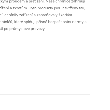
ickým proudem a přetížení. Naše chrániče zahrnují
tížení a zkratům. Tyto produkty jsou navrženy tak,
ací, chránily zařízení a zabraňovaly škodám
ráničů, které splňují přísné bezpečnostní normy a
stí po průmyslové provozy.