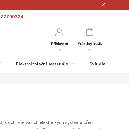
272700324
í podmínky
Podmínky ochrany osobních údajů
Kontakty
NÁKUPNÍ
KOŠÍK
Prázdný košík
Přihlášení
Elektroizolační materiály
Svítidla a zdroje
ch k ochraně vašich elektrických systémů před