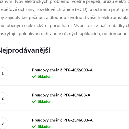
ůznými typy elektrických problémů, včetně přepětí, úrazů elektr
řepěťové ochrany, rozdílové chrániče (RCD), a ochranu proti pře
by zajistily bezpečnost a dlouhou životnost vašich elektroinstal
působeným elektrickými poruchami. Vyberte si z naší nabídky ch
oskytují spolehlivou ochranu v různých aplikacích, od domácno
Nejprodávanější
Proudový chránič PF6-40/2/003-A
Skladem
Proudový chránič PF6-40/4/03-A
Skladem
Proudový chránič PF6-25/4/003-A
Skladem