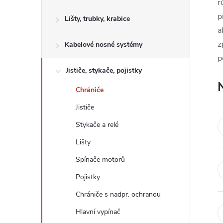
s
r
p
Lišty, trubky, krabice
t
a
z
Kabelové nosné systémy
r
p
a
Jističe, stykače, pojistky
Chrániče
n
Jističe
n
Stykače a relé
Lišty
í
Spínače motorů
p
Pojistky
Chrániče s nadpr. ochranou
a
Hlavní vypínač