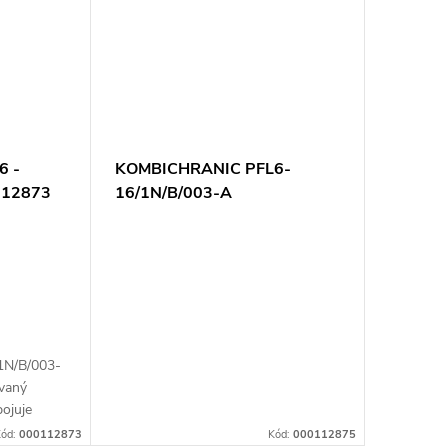
6 -
KOMBICHRANIC PFL6-
112873
16/1N/B/003-A
1N/B/003-
vaný
pojuje
e, ochrany
ód:
000112873
Kód:
000112875