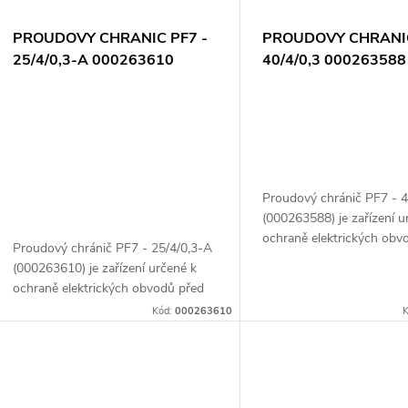
PROUDOVY CHRANIC PF7 -
PROUDOVY CHRANIC
25/4/0,3-A 000263610
40/4/0,3 000263588
Proudový chránič PF7 - 4
(000263588) je zařízení u
ochraně elektrických obv
Proudový chránič PF7 - 25/4/0,3-A
úniky proudu, které moho
(000263610) je zařízení určené k
bezpečnost osob a zaříze
ochraně elektrických obvodů před
model je...
úniky proudu, které mohou ohrozit
Kód:
000263610
K
bezpečnost osob a zařízení. Tento
model je...