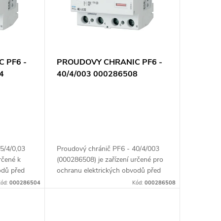
 PF6 -
PROUDOVY CHRANIC PF6 -
4
40/4/003 000286508
5/4/0,03
Proudový chránič PF6 - 40/4/003
rčené k
(000286508) je zařízení určené pro
odů před
ochranu elektrických obvodů před
ou
úniky proudu, které mohou ohrozit
ód:
000286504
Kód:
000286508
pro osoby
bezpečnost osob i zařízení. Tento
model je...