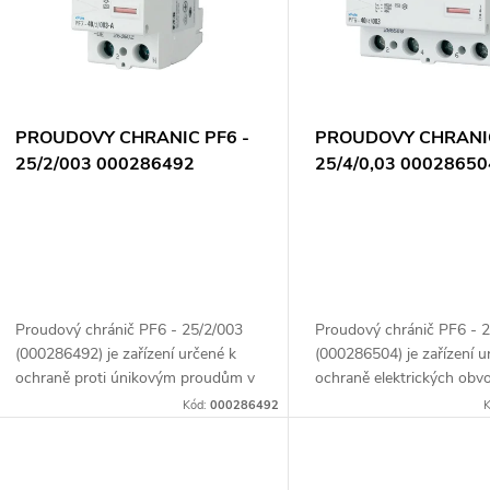
p
s
r
p
PROUDOVY CHRANIC PF6 -
PROUDOVY CHRANIC
o
25/2/003 000286492
25/4/0,03 00028650
r
d
o
u
d
k
Proudový chránič PF6 - 25/2/003
Proudový chránič PF6 - 2
u
(000286492) je zařízení určené k
(000286504) je zařízení u
t
ochraně proti únikovým proudům v
ochraně elektrických obv
elektrických obvodech. S
úniky proudu, které moh
k
Kód:
000286492
K
jmenovitým proudem 25 A a
představovat nebezpečí 
ů
citlivostí 0,03 A (30 mA)...
nebo zařízení....
t