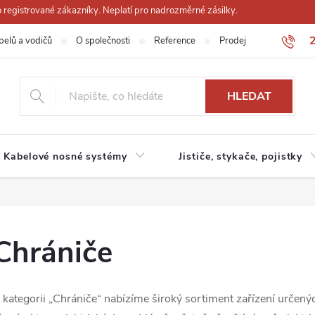
registrované zákazníky. Neplatí pro nadrozměrné zásilky.
belů a vodičů
O společnosti
Reference
Prodejna
Obchodn
HLEDAT
Kabelové nosné systémy
Jističe, stykače, pojistky
Chrániče
 kategorii „Chrániče“ nabízíme široký sortiment zařízení určený