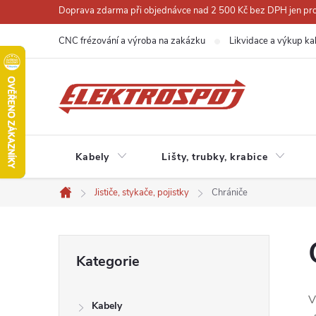
Přejít
Doprava zdarma při objednávce nad 2 500 Kč bez DPH jen pro 
na
CNC frézování a výroba na zakázku
Likvidace a výkup ka
obsah
Kabely
Lišty, trubky, krabice
Jističe, stykače, pojistky
Chrániče
Domů
P
Přeskočit
Kategorie
kategorie
o
V
Kabely