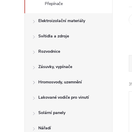
n
Přepínače
e
Elektroizolační materiály
l
Svítidla a zdroje
Rozvodnice
Zásuvky, vypínače
Hromosvody, uzemnění
3
Lakované vodiče pro vinutí
Solární panely
Nářadí