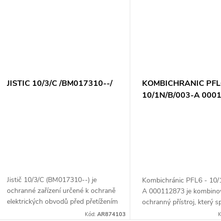
JISTIC 10/3/C /BM017310--/
KOMBICHRANIC PFL
10/1N/B/003-A 000
Jistič 10/3/C (BM017310--) je
Kombichránic PFL6 - 10/
ochranné zařízení určené k ochraně
A 000112873 je kombino
elektrických obvodů před přetížením
ochranný přístroj, který s
a zkratem. Tento model má
funkce přetížového jistič
Kód:
AR874103
K