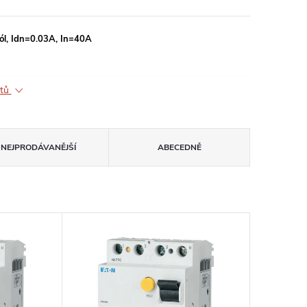
ól, Idn=0.03A, In=40A
ktů
NEJPRODÁVANĚJŠÍ
ABECEDNĚ