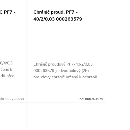
 PF7 -
Chránič proud. PF7 -
40/2/0,03 000263579
0/4/0,3
Chránič proudový PF7-40/2/0,03
rčené k
000263579 je dvoupólový (2P)
odů před
proudový chránič určený k ochraně
u ohrozit
elektrických obvodů proti úrazu
ní. Tento
elektrickým proudem a ke zajištění
bezpečnosti při...
ód:
000263588
Kód:
000263579