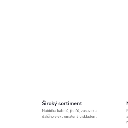
Široký sortiment
l
Nabídka kabelů, jističů, zásuvek a
R
dalšího elektromateriálu skladem.
a
n