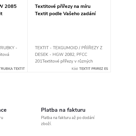
GW 2085
Textitové přířezy na míru
it
Textit podle Vašeho zadání
TRUBKY -
TEXTIT - TEXGUMOID / PŘÍŘEZY Z
itová
DESEK - HGW 2082, PFCC
201Textitové přířezy v různých
rozměrech.
TRUBKA TEXTIT
Kód:
TEXTIT PRIREZ ES
ace
Platba na fakturu
ru
Platba na fakturu až po dodání
zboží.