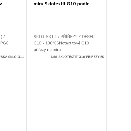
w
míru Sklotextit G10 podle
textit
Vašeho zadání
) /
SKLOTEXTIT / PŘÍŘEZY Z DESEK
EPGC
G10 - 130°CSklotextitové G10
přířezy na míru
BKA SKLO G11
Kód:
SKLOTEXTIT G10 PRIREZY ES