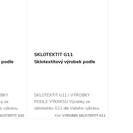
SKLOTEXTIT G11
k podle
Sklotextitový výrobek podle
výkresu
OBKY
SKLOTEXTIT G11 / VÝROBKY
y ze
PODLE VÝKRESU Výrobky ze
o výkresu.
sklotextitu G11 dle Vašeho výkresu.
KLOTEXTIT G10
Kód:
VYROBEK SKLOTEXTIT G11