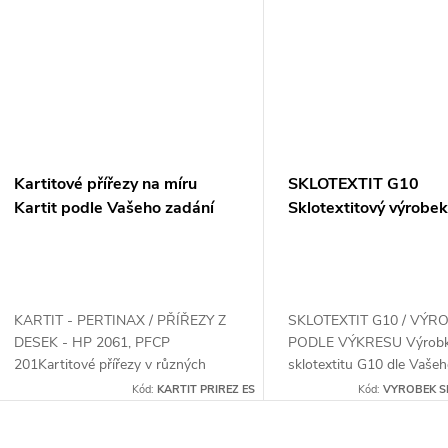
ů
t
ů
Kartitové přířezy na míru
SKLOTEXTIT G10
Kartit podle Vašeho zadání
Sklotextitový výrobe
výkresu
KARTIT - PERTINAX / PŘÍŘEZY Z
SKLOTEXTIT G10 / VÝR
DESEK - HP 2061, PFCP
PODLE VÝKRESU Výrobk
201Kartitové přířezy v různých
sklotextitu G10 dle Vašeh
rozměrech.
Kód:
KARTIT PRIREZ ES
Kód:
VYROBEK S