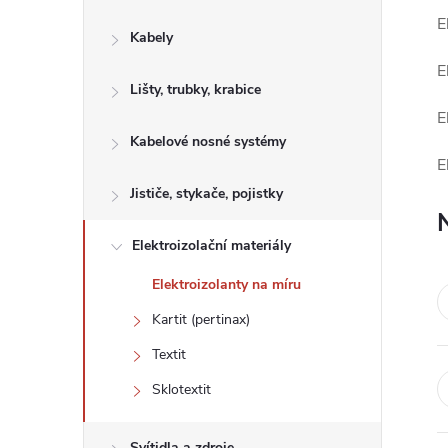
s
E
Kabely
t
E
Lišty, trubky, krabice
r
E
a
Kabelové nosné systémy
E
n
Jističe, stykače, pojistky
n
Elektroizolační materiály
Elektroizolanty na míru
í
Kartit (pertinax)
p
Textit
Sklotextit
a
Svítidla a zdroje