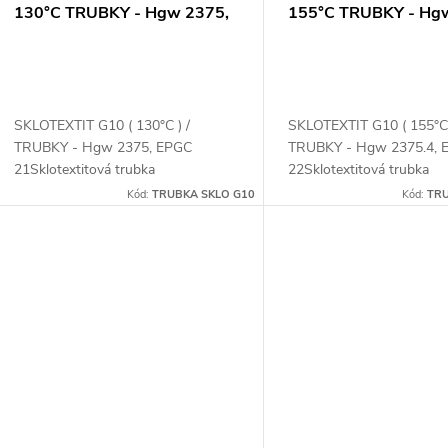
130°C TRUBKY - Hgw 2375,
155°C TRUBKY - Hg
EPGC 21 sklotextit trubka
2375.4, EPGC 22 sklo
trubky
SKLOTEXTIT G10 ( 130°C ) /
SKLOTEXTIT G10 ( 155°C 
TRUBKY - Hgw 2375, EPGC
TRUBKY - Hgw 2375.4, 
21Sklotextitová trubka
22Sklotextitová trubka
Kód:
TRUBKA SKLO G10
Kód:
TRU