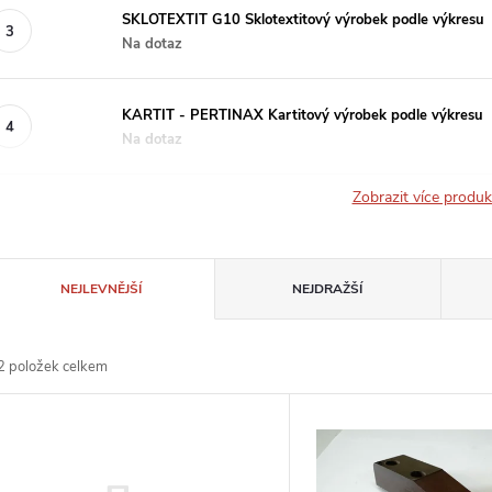
SKLOTEXTIT G10 Sklotextitový výrobek podle výkresu
Na dotaz
KARTIT - PERTINAX Kartitový výrobek podle výkresu
Na dotaz
Zobrazit více produ
Ř
NEJLEVNĚJŠÍ
NEJDRAŽŠÍ
a
2
položek celkem
z
V
e
ý