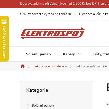
Přejít
Doprava zdarma při objednávce nad 2 500 Kč bez DPH jen pro 
na
CNC frézování a výroba na zakázku
Likvidace a výkup ka
obsah
Solární panely
Kabely
Lišty, tr
Elektroizolační materiály
Elektroizolanty na míru
Domů
P
Přeskočit
Kategorie
kategorie
o
E
Solární panely