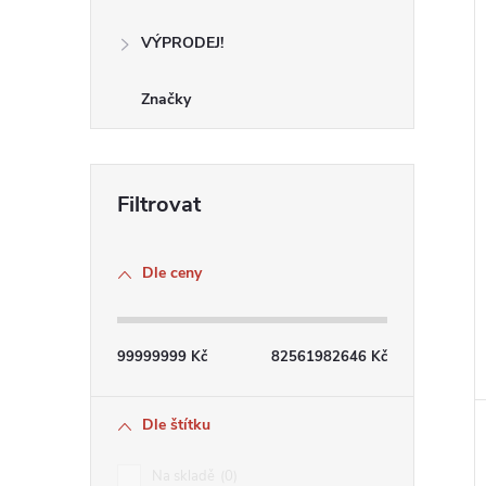
VÝPRODEJ!
í
i
Značky
Dle ceny
99999999
Kč
82561982646
Kč
Dle štítku
Na skladě
0