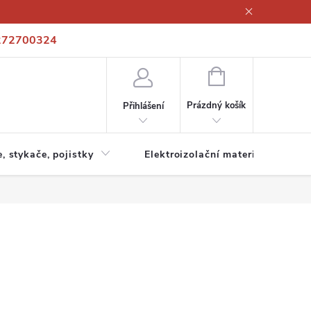
272700324
í podmínky
Podmínky ochrany osobních údajů
Kontakty
NÁKUPNÍ
KOŠÍK
Prázdný košík
Přihlášení
e, stykače, pojistky
Elektroizolační materiály