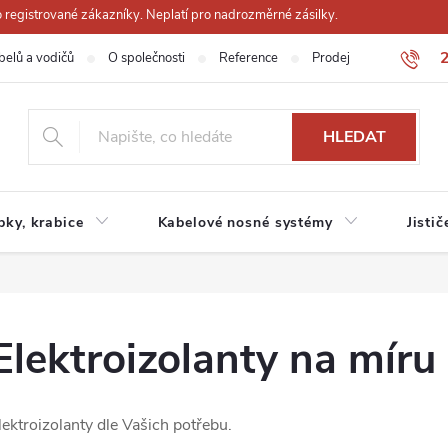
registrované zákazníky. Neplatí pro nadrozměrné zásilky.
belů a vodičů
O společnosti
Reference
Prodejna
Obchodn
HLEDAT
ubky, krabice
Kabelové nosné systémy
Jistič
Elektroizolanty na míru
lektro
izolanty dle Vašich potřebu.