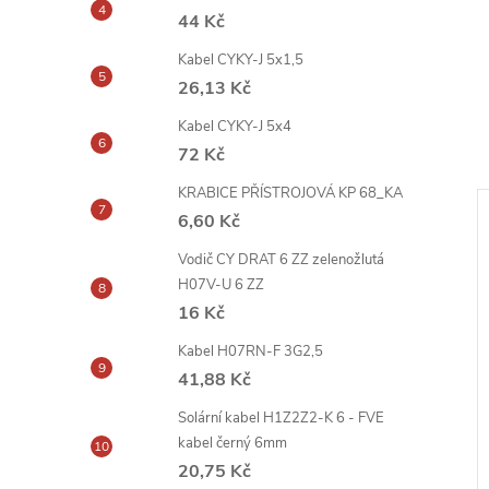
44 Kč
Kabel CYKY-J 5x1,5
26,13 Kč
Kabel CYKY-J 5x4
72 Kč
KRABICE PŘÍSTROJOVÁ KP 68_KA
6,60 Kč
Vodič CY DRAT 6 ZZ zelenožlutá
H07V-U 6 ZZ
16 Kč
Kabel H07RN-F 3G2,5
41,88 Kč
Solární kabel H1Z2Z2-K 6 - FVE
kabel černý 6mm
20,75 Kč