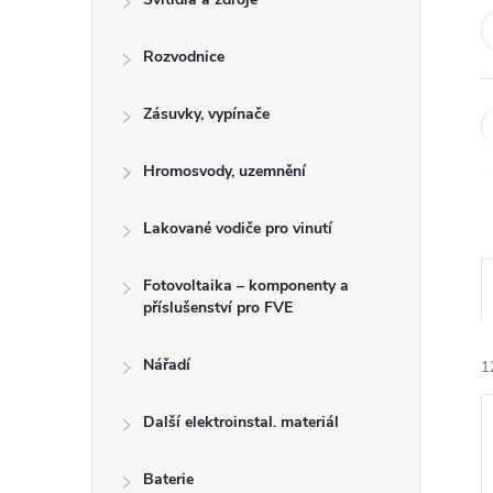
n
e
Rozvodnice
l
Zásuvky, vypínače
Hromosvody, uzemnění
Lakované vodiče pro vinutí
Fotovoltaika – komponenty a
příslušenství pro FVE
Nářadí
1
Další elektroinstal. materiál
Baterie