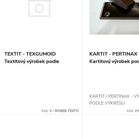
n
p
p
s
r
p
TEXTIT - TEXGUMOID
KARTIT - PERTINAX
o
Textitový výrobek podle
Kartitový výrobek po
r
výkresu
výkresu
d
o
u
KARTIT / PERTINAX - 
d
PODLE VÝKRESU
k
Kód:
V--ROBEK TEXTIT
Kód:
VY
u
t
k