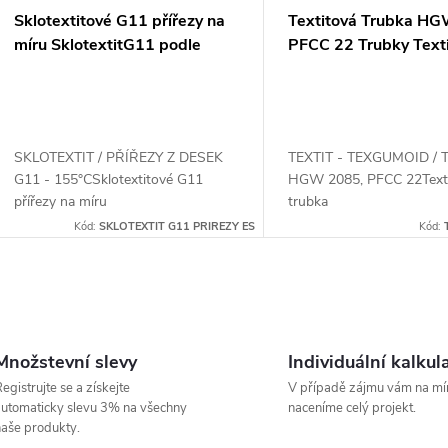
Sklotextitové G11 přířezy na
Textitová Trubka H
míru SklotextitG11 podle
PFCC 22 Trubky Text
Vašeho zadání
SKLOTEXTIT / PŘÍŘEZY Z DESEK
TEXTIT - TEXGUMOID / 
G11 - 155°CSklotextitové G11
HGW 2085, PFCC 22Text
přířezy na míru
trubka
Kód:
SKLOTEXTIT G11 PRIREZY ES
Kód:
O
v
Množstevní slevy
Individuální kalkul
egistrujte se a získejte
V případě zájmu vám na mí
utomaticky slevu 3% na všechny
naceníme celý projekt.
á
aše produkty.