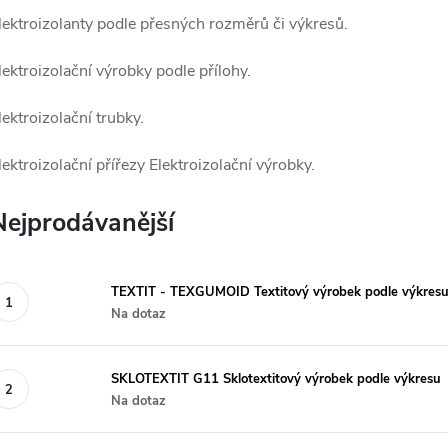
lektroizolanty podle přesných rozměrů či výkresů.
lektroizolační výrobky podle přílohy.
lektroizolační trubky.
lektroizolační přířezy Elektroizolační výrobky.
Nejprodávanější
TEXTIT - TEXGUMOID Textitový výrobek podle výkres
Na dotaz
SKLOTEXTIT G11 Sklotextitový výrobek podle výkresu
Na dotaz