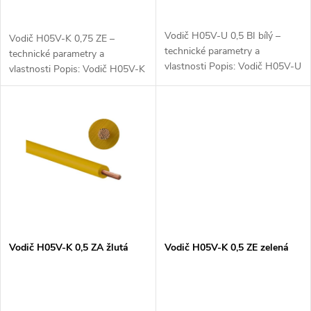
d
d
u
Vodič H05V-U 0,5 BI bílý –
Vodič H05V-K 0,75 ZE –
u
technické parametry a
technické parametry a
k
vlastnosti Popis: Vodič H05V-U
vlastnosti Popis: Vodič H05V-K
k
0,5 BI bílý je jednovodičový
0,75 ZE je flexibilní elektrický
kabel s pevným měděným
t
kabel s měděným vodičem a
jádrem a PVC izolací, určený
PVC izolací. Tento kabel je
t
pro...
určen pro...
ů
ů
Vodič H05V-K 0,5 ZA žlutá
Vodič H05V-K 0,5 ZE zelená