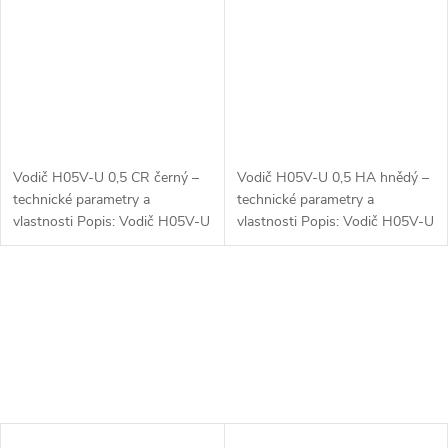
Vodič H05V-U 0,5 CR černý –
Vodič H05V-U 0,5 HA hnědý –
technické parametry a
technické parametry a
vlastnosti Popis: Vodič H05V-U
vlastnosti Popis: Vodič H05V-U
0,5 CR černý je jednovodičový
0,5 HA hnědý je jednovodičový
kabel s pevným měděným
kabel s pevným měděným
jádrem a PVC izolací, určený
jádrem a PVC izolací, určený
pro...
pro...