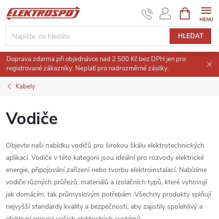
Přejít
NÁKUPNÍ
KOŠÍK
na
obsah
HLEDAT
Doprava zdarma při objednávce nad 2 500 Kč bez DPH jen pro
registrované zákazníky. Neplatí pro nadrozměrné zásilky.
Kabely
Vodiče
Objevte naši nabídku vodičů pro širokou škálu elektrotechnických
aplikací. Vodiče v této kategorii jsou ideální pro rozvody elektrické
energie, připojování zařízení nebo tvorbu elektroinstalací. Nabízíme
vodiče různých průřezů, materiálů a izolačních typů, které vyhovují
jak domácím, tak průmyslovým potřebám. Všechny produkty splňují
nejvyšší standardy kvality a bezpečnosti, aby zajistily spolehlivý a
efektivní provoz vašich elektrických systémů.