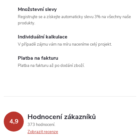
c
o
Množstevní slevy
í
v
Registrujte se a získejte automaticky slevu 3% na všechny naše
produkty.
á
p
n
Individuální kalkulace
r
í
V případě zájmu vám na míru naceníme celý projekt.
v
Platba na fakturu
k
Platba na fakturu až po dodání zboží.
y
v
ý
p
Hodnocení zákazníků
4,9
373 hodnocení
i
Zobrazit recenze