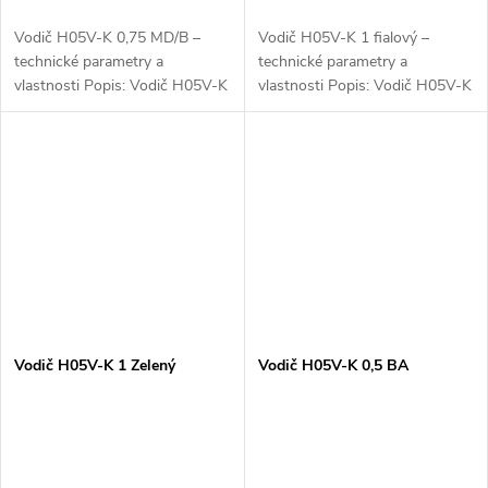
Vodič H05V-K 0,75 MD/B –
Vodič H05V-K 1 fialový –
technické parametry a
technické parametry a
vlastnosti Popis: Vodič H05V-K
vlastnosti Popis: Vodič H05V-K
0,75 MD/B je flexibilní elektrický
1 fialový je flexibilní elektrický
kabel s měděným vodičem a
kabel s měděným vodičem a
PVC izolací, určený pro
PVC izolací. Tento kabel je
elektrické...
určen pro...
Vodič H05V-K 1 Zelený
Vodič H05V-K 0,5 BA