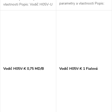
parametry a vlastnosti Popis:
vlastnosti Popis: Vodič H05V-U
Vodič H05V-U 0,5 ZZ
0,5 RA rudý je jednovodičový
zelenožlutý je jednovodičový
kabel s pevným měděným
kabel s pevným měděným
jádrem a PVC izolací, určený
jádrem a PVC izolací, určený...
pro...
Vodič H05V-K 0,75 MD/B
Vodič H05V-K 1 Fialová