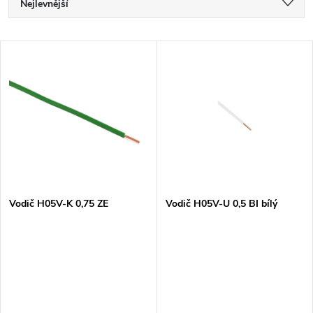
Ř
Nejlevnější
a
Nejdražší
V
Nejprodávanější
z
ý
Abecedně
e
p
n
i
í
s
p
Vodič H05V-K 0,75 ZE
Vodič H05V-U 0,5 BI bílý
p
r
r
o
o