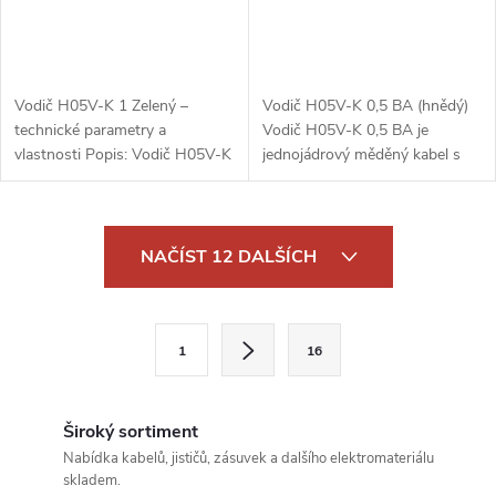
Vodič H05V-K 1 Zelený –
Vodič H05V-K 0,5 BA (hnědý)
technické parametry a
Vodič H05V-K 0,5 BA je
vlastnosti Popis: Vodič H05V-K
jednojádrový měděný kabel s
1 Zelený je flexibilní elektrický
PVC izolací, určený pro flexibilní
kabel s měděným vodičem a
elektroinstalace. Tento vodič
PVC izolací, určený pro
splňuje normu H05V-K, což...
O
nízkonapěťové...
NAČÍST 12 DALŠÍCH
v
l
S
1
16
t
á
r
d
á
Široký sortiment
a
n
Nabídka kabelů, jističů, zásuvek a dalšího elektromateriálu
skladem.
k