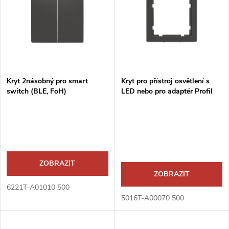
e
p
n
i
í
s
p
Kryt 2násobný pro smart
Kryt pro přístroj osvětlení s
switch (BLE, FoH)
LED nebo pro adaptér Profil
p
45
r
r
o
o
d
ZOBRAZIT
d
ZOBRAZIT
u
6221T-A01010 500
u
5016T-A00070 500
k