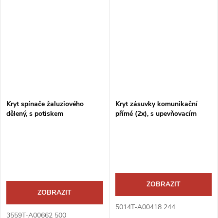
Kryt spínače žaluziového
Kryt zásuvky komunikační
dělený, s potiskem
přímé (2x), s upevňovacím
třmenem
ZOBRAZIT
ZOBRAZIT
5014T-A00418 244
3559T-A00662 500