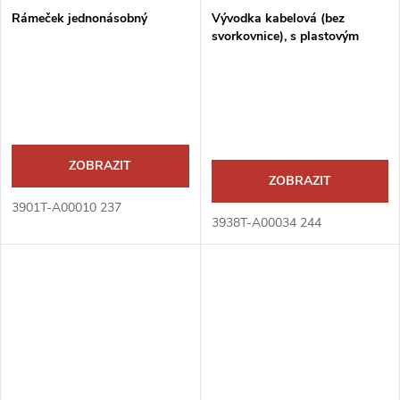
Rámeček jednonásobný
Vývodka kabelová (bez
svorkovnice), s plastovým
upevňovacím třmenem
ZOBRAZIT
ZOBRAZIT
3901T-A00010 237
3938T-A00034 244