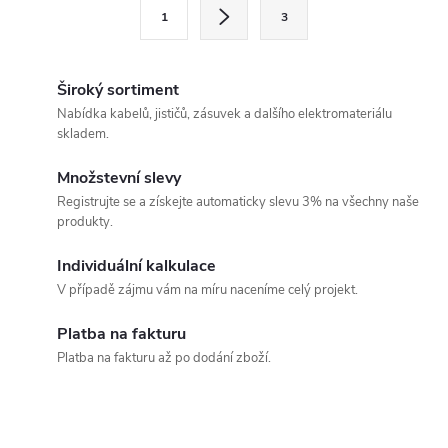
l
S
1
3
t
á
r
d
á
Široký sortiment
a
n
Nabídka kabelů, jističů, zásuvek a dalšího elektromateriálu
skladem.
k
c
o
Množstevní slevy
í
v
Registrujte se a získejte automaticky slevu 3% na všechny naše
produkty.
á
p
n
Individuální kalkulace
r
í
V případě zájmu vám na míru naceníme celý projekt.
v
Platba na fakturu
k
Platba na fakturu až po dodání zboží.
y
v