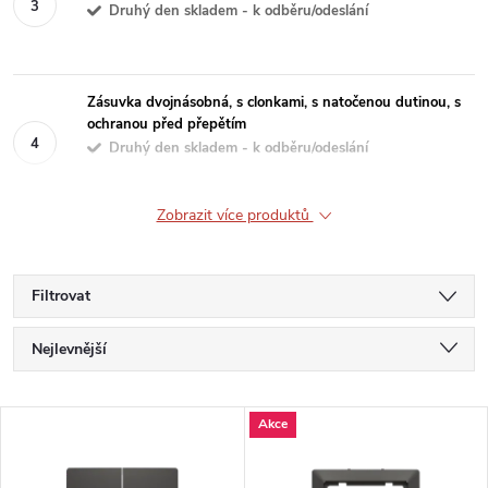
Druhý den skladem - k odběru/odeslání
Zásuvka dvojnásobná, s clonkami, s natočenou dutinou, s
ochranou před přepětím
Druhý den skladem - k odběru/odeslání
Zobrazit více produktů
Filtrovat
Ř
Nejlevnější
a
Nejdražší
V
Akce
Nejprodávanější
z
ý
Abecedně