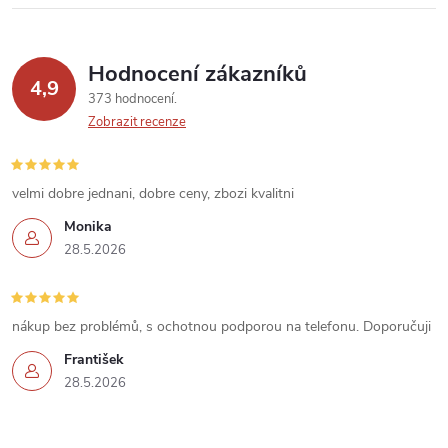
ý
p
Hodnocení zákazníků
4,9
373 hodnocení
i
Zobrazit recenze
s
u
velmi dobre jednani, dobre ceny, zbozi kvalitni
Monika
28.5.2026
nákup bez problémů, s ochotnou podporou na telefonu. Doporučuji
František
28.5.2026