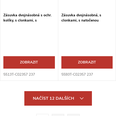
Zásuvka dvojnásobná s ochr.
Zásuvka dvojnásobná, s
kolíky, s clonkami, s
clonkami, s natočenou
natočenou dutinou
dutinou, s ochranou před
přepětím
ZOBRAZIT
ZOBRAZIT
5513T-C02357 237
5593T-C02357 237
O
NAČÍST 12 DALŠÍCH
v