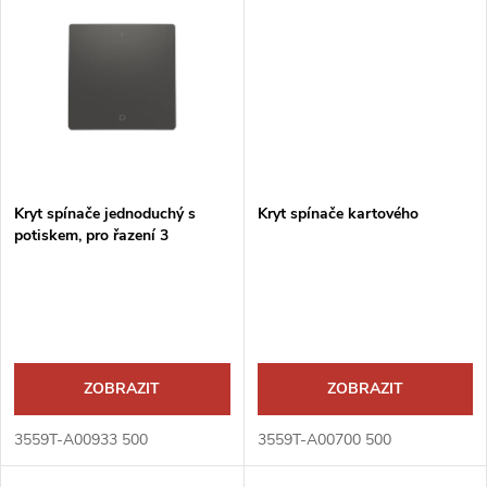
k
t
t
ů
ů
Kryt spínače jednoduchý s
Kryt spínače kartového
potiskem, pro řazení 3
ZOBRAZIT
ZOBRAZIT
3559T-A00933 500
3559T-A00700 500