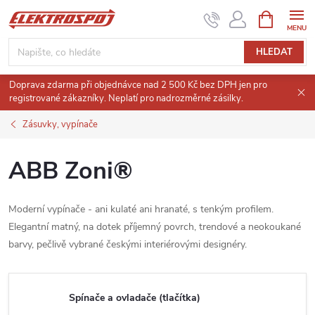
Přejít
NÁKUPNÍ
KOŠÍK
na
obsah
HLEDAT
Doprava zdarma při objednávce nad 2 500 Kč bez DPH jen pro
registrované zákazníky. Neplatí pro nadrozměrné zásilky.
Zásuvky, vypínače
ABB Zoni®
Moderní vypínače - ani kulaté ani hranaté, s tenkým profilem.
Elegantní matný, na dotek příjemný povrch, trendové a neokoukané
barvy, pečlivě vybrané českými interiérovými designéry.
Spínače a ovladače (tlačítka)