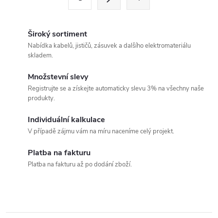
t
á
r
d
á
Široký sortiment
a
n
Nabídka kabelů, jističů, zásuvek a dalšího elektromateriálu
skladem.
k
c
o
Množstevní slevy
í
v
Registrujte se a získejte automaticky slevu 3% na všechny naše
produkty.
á
p
n
Individuální kalkulace
r
í
V případě zájmu vám na míru naceníme celý projekt.
v
Platba na fakturu
k
Platba na fakturu až po dodání zboží.
y
v