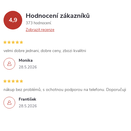
ý
p
Hodnocení zákazníků
4,9
373 hodnocení
i
Zobrazit recenze
s
u
velmi dobre jednani, dobre ceny, zbozi kvalitni
Monika
28.5.2026
nákup bez problémů, s ochotnou podporou na telefonu. Doporučuji
František
28.5.2026