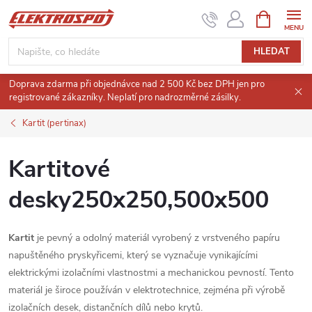
Přejít
NÁKUPNÍ
KOŠÍK
na
obsah
HLEDAT
Doprava zdarma při objednávce nad 2 500 Kč bez DPH jen pro
registrované zákazníky. Neplatí pro nadrozměrné zásilky.
Kartit (pertinax)
Kartitové
desky250x250,500x500
Kartit
je pevný a odolný materiál vyrobený z vrstveného papíru
napuštěného pryskyřicemi, který se vyznačuje vynikajícími
elektrickými izolačními vlastnostmi a mechanickou pevností. Tento
materiál je široce používán v elektrotechnice, zejména při výrobě
izolačních desek, distančních dílů nebo krytů.