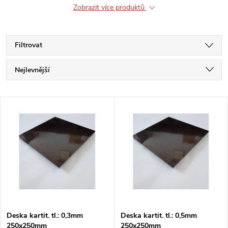
Zobrazit více produktů
Filtrovat
Ř
Nejlevnější
a
Nejdražší
V
Nejprodávanější
z
ý
Abecedně
e
p
n
i
í
s
p
Deska kartit. tl.: 0,3mm
Deska kartit. tl.: 0,5mm
250x250mm
250x250mm