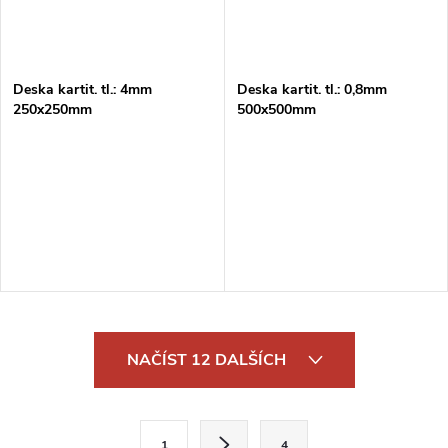
Deska kartit. tl.: 4mm
Deska kartit. tl.: 0,8mm
250x250mm
500x500mm
O
NAČÍST 12 DALŠÍCH
v
l
S
1
4