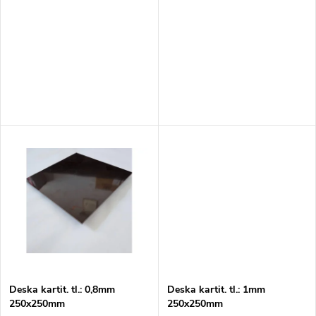
p
r
r
o
o
d
d
u
u
k
k
t
t
ů
ů
Deska kartit. tl.: 0,8mm
Deska kartit. tl.: 1mm
250x250mm
250x250mm