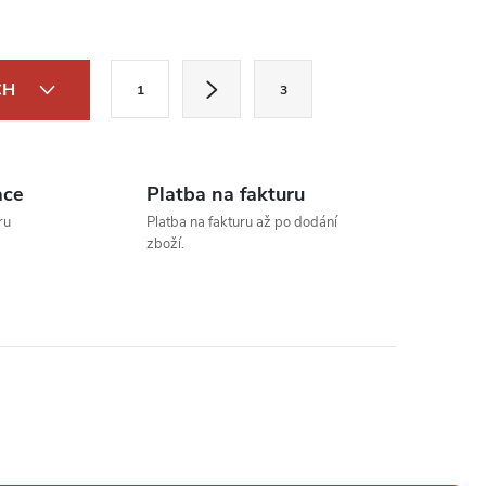
S
CH
1
3
t
r
á
ace
Platba na fakturu
n
ru
Platba na fakturu až po dodání
k
zboží.
o
v
á
n
í