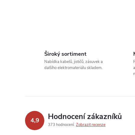
l
Široký sortiment
Nabídka kabelů, jističů, zásuvek a
R
dalšího elektromateriálu skladem.
a
n
í
Hodnocení zákazníků
4,9
373 hodnocení
Zobrazit recenze
r