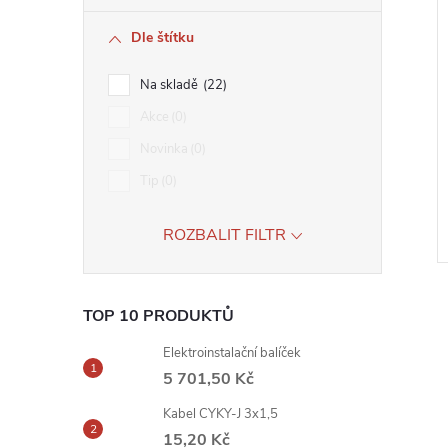
Dle štítku
Na skladě
22
Akce
0
Novinka
0
Tip
0
ROZBALIT FILTR
TOP 10 PRODUKTŮ
Elektroinstalační balíček
5 701,50 Kč
Kabel CYKY-J 3x1,5
15,20 Kč