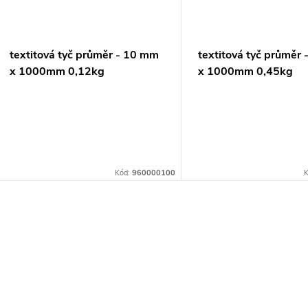
ů
textitová tyč průměr - 10 mm
textitová tyč průměr
x 1000mm 0,12kg
x 1000mm 0,45kg
Kód:
960000100
K