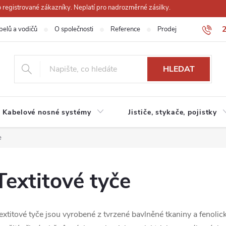
registrované zákazníky. Neplatí pro nadrozměrné zásilky.
belů a vodičů
O společnosti
Reference
Prodejna
Obchodn
HLEDAT
Kabelové nosné systémy
Jističe, stykače, pojistky
e
Textitové tyče
extitové tyče jsou vyrobené z tvrzené bavlněné tkaniny a fenolick