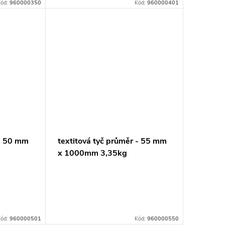
ód:
960000350
Kód:
960000401
 - 50 mm
textitová tyč průměr - 55 mm
x 1000mm 3,35kg
ód:
960000501
Kód:
960000550