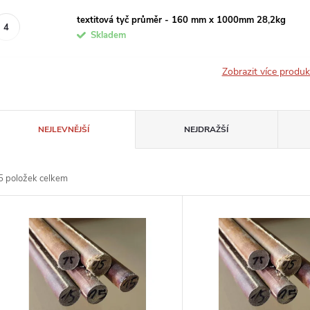
textitová tyč průměr - 160 mm x 1000mm 28,2kg
Skladem
Zobrazit více produ
Ř
NEJLEVNĚJŠÍ
NEJDRAŽŠÍ
a
5
položek celkem
z
V
e
ý
n
p