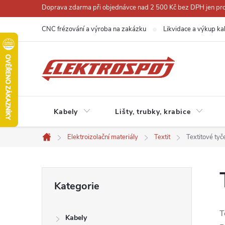
Přejít
Doprava zdarma při objednávce nad 2 500 Kč bez DPH jen pro 
na
CNC frézování a výroba na zakázku
Likvidace a výkup ka
obsah
Kabely
Lišty, trubky, krabice
Elektroizolační materiály
Textit
Textitové tyč
Domů
P
Přeskočit
Kategorie
kategorie
o
T
Kabely