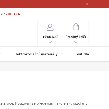
272700324
í podmínky
Podmínky ochrany osobních údajů
Kontakty
NÁKUPNÍ
KOŠÍK
Prázdný košík
Přihlášení
Elektroizolační materiály
Svítidla a zdroje
é živice. Používají se především jako elektroizolant.