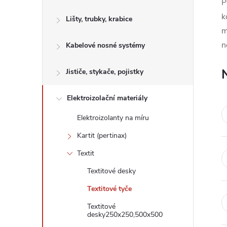
s
P
k
Lišty, trubky, krabice
t
m
n
Kabelové nosné systémy
r
a
Jističe, stykače, pojistky
n
Elektroizolační materiály
Elektroizolanty na míru
n
Kartit (pertinax)
í
Textit
Textitové desky
p
Textitové tyče
a
Textitové
desky250x250,500x500