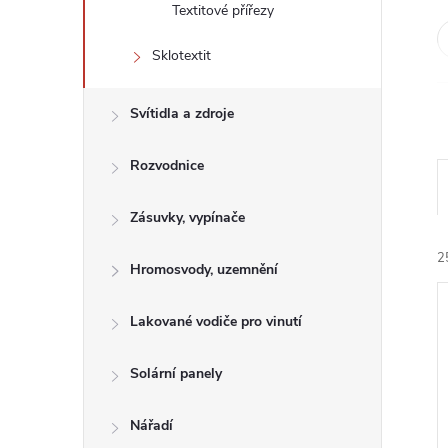
n
Textitové přířezy
e
Sklotextit
l
Svítidla a zdroje
Rozvodnice
Zásuvky, vypínače
2
Hromosvody, uzemnění
Lakované vodiče pro vinutí
Solární panely
í
Nářadí