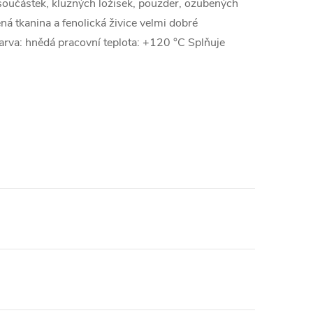
součástek, kluzných ložisek, pouzder, ozubených
á tkanina a fenolická živice velmi dobré
arva: hnědá pracovní teplota: +120 °C Splňuje