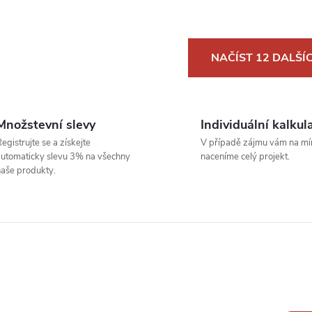
O
NAČÍST 12 DALŠÍ
v
Množstevní slevy
Individuální kalkul
á
egistrujte se a získejte
V případě zájmu vám na mí
d
utomaticky slevu 3% na všechny
naceníme celý projekt.
aše produkty.
a
c
p