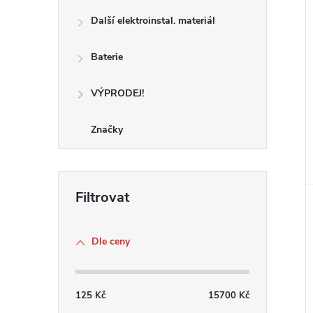
i
Další elektroinstal. materiál
Baterie
VÝPRODEJ!
Značky
Dle ceny
125
Kč
15700
Kč