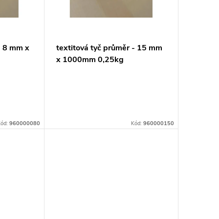
- 8 mm x
textitová tyč průměr - 15 mm
x 1000mm 0,25kg
ód:
960000080
Kód:
960000150