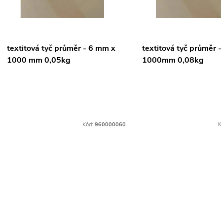
p
s
r
p
textitová tyč průměr - 6 mm x
textitová tyč průměr 
o
1000 mm 0,05kg
1000mm 0,08kg
r
d
o
u
d
Kód:
960000060
K
k
u
t
k
ů
t