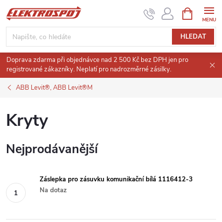
Přejít
NÁKUPNÍ
KOŠÍK
na
obsah
HLEDAT
Doprava zdarma při objednávce nad 2 500 Kč bez DPH jen pro
registrované zákazníky. Neplatí pro nadrozměrné zásilky.
ABB Levit®, ABB Levit®M
Kryty
Nejprodávanější
Záslepka pro zásuvku komunikační bílá 1116412-3
Na dotaz