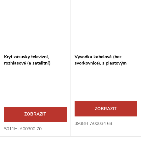
Kryt zásuvky televizní,
Vývodka kabelová (bez
rozhlasové (a satelitní)
svorkovnice), s plastovým
upevňovacím třmenem
ZOBRAZIT
ZOBRAZIT
3938H-A00034 68
5011H-A00300 70