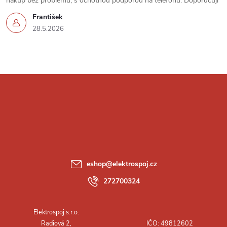
nákup bez problémů, s ochotnou podporou na telefonu. Doporučuji
František
28.5.2026
Z
á
p
a
eshop
@
elektrospoj.cz
t
272700324
í