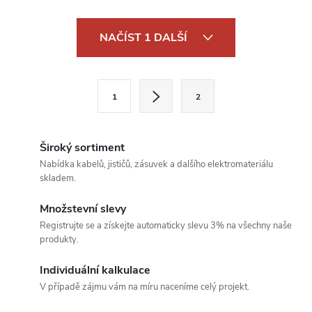
O
NAČÍST 1 DALŠÍ
v
l
S
1
2
t
á
r
d
á
Široký sortiment
a
n
Nabídka kabelů, jističů, zásuvek a dalšího elektromateriálu
skladem.
k
c
o
Množstevní slevy
í
v
Registrujte se a získejte automaticky slevu 3% na všechny naše
produkty.
á
p
n
Individuální kalkulace
r
í
V případě zájmu vám na míru naceníme celý projekt.
v