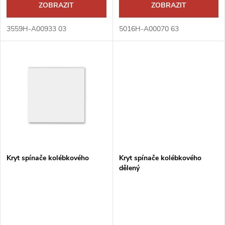
d
ZOBRAZIT
ZOBRAZIT
u
u
3559H-A00933 03
5016H-A00070 63
k
k
t
t
ů
ů
Kryt spínače kolébkového
Kryt spínače kolébkového
dělený