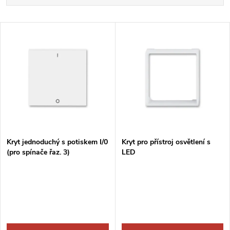
a
Nejdražší
V
Nejprodávanější
z
ý
Abecedně
e
p
n
i
í
s
p
Kryt jednoduchý s potiskem I/0
Kryt pro přístroj osvětlení s
(pro spínače řaz. 3)
LED
p
r
r
o
o
d