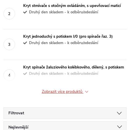
Kryt stmívače s otočným ovládáním, s upevňovací maticí
Druhý den skladem - k odběru/odeslání
Kryt jednoduchý s potiskem I/0 (pro spínače řaz. 3)
Druhý den skladem - k odběru/odeslání
Kryt spínače žaluziového kolébkového, dělený, s potiskem
Druhý den skladem - k odběru/odeslání
Zobrazit více produktů
Filtrovat
Ř
Nejlevnější