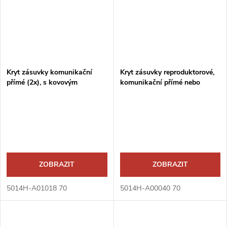
Kryt zásuvky komunikační
Kryt zásuvky reproduktorové,
přímé (2x), s kovovým
komunikační přímé nebo
upevňovacím třmenem
přístroje USB
ZOBRAZIT
ZOBRAZIT
5014H-A01018 70
5014H-A00040 70