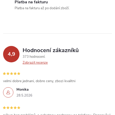
Platba na fakturu
k
Platba na fakturu až po dodání zboží.
y
v
ý
p
Hodnocení zákazníků
4,9
373 hodnocení
i
Zobrazit recenze
s
u
velmi dobre jednani, dobre ceny, zbozi kvalitni
Monika
28.5.2026