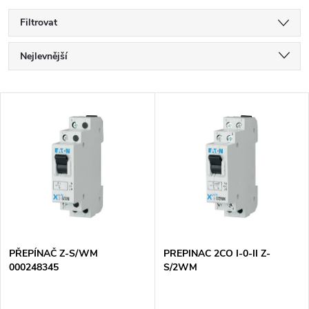
Filtrovat
Ř
Nejlevnější
a
Nejdražší
V
Nejprodávanější
z
ý
Abecedně
e
p
n
i
í
s
p
PŘEPÍNAČ Z-S/WM
PREPINAC 2CO I-0-II Z-
000248345
S/2WM
p
r