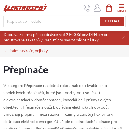
Přejít
NÁKUPNÍ
KOŠÍK
na
obsah
HLEDAT
Doprava zdarma při objednávce nad 2 500 Kč bez DPH jen pro
registrované zákazníky. Neplatí pro nadrozměrné zásilky.
Jističe, stykače, pojistky
Přepínače
V kategorii
Přepínače
najdete širokou nabídku kvalitních a
spolehlivých přepínačů, které jsou nezbytnou součástí
elektroinstalací v domácnostech, kancelářích i průmyslových
objektech. Přepínače slouží k ovládání elektrických obvodů,
umožňují přepínání mezi různými režimy a zajišťují flexibilitu v
distribuci elektrické energie. Ať už jde o jednoduché spínače pro
osvětlení, nebo sofistikovanější přepínače pro ovládání více okruhů,