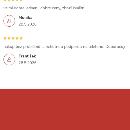
ý
velmi dobre jednani, dobre ceny, zbozi kvalitni
p
Monika
i
28.5.2026
s
u
nákup bez problémů, s ochotnou podporou na telefonu. Doporučuji
František
28.5.2026
Z
á
p