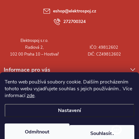
a
eshop
@
elektrospoj.cz
t
272700324
í
Informace pro vás
Tento web používá soubory cookie. Dalším procházením
tohoto webu vyjadřujete souhlas s jejich používáním.. Více
informací
zde
.
Nastavení
Copyright 2026
Elektrospoj s.r.o.
. Všechna práva vyhrazena.
Odmítnout
Souhlasím
Vytvořil Shoptet