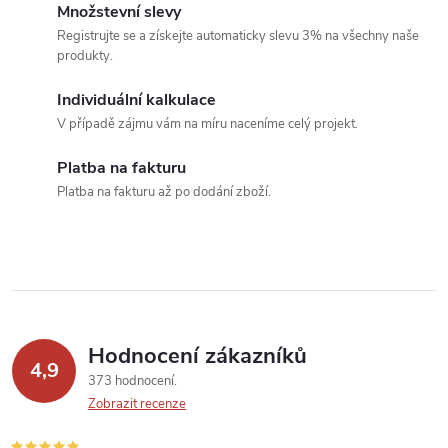
á
Množstevní slevy
Registrujte se a získejte automaticky slevu 3% na všechny naše
d
produkty.
a
Individuální kalkulace
c
V případě zájmu vám na míru naceníme celý projekt.
í
Platba na fakturu
Platba na fakturu až po dodání zboží.
p
r
v
k
Hodnocení zákazníků
y
4,9
373 hodnocení
v
Zobrazit recenze