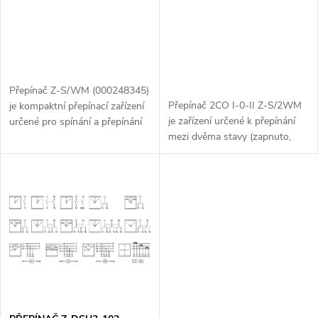
r
o
o
d
d
u
Přepínač Z-S/WM (000248345)
u
Přepínač 2CO I-0-II Z-S/2WM
je kompaktní přepínací zařízení
k
je zařízení určené k přepínání
určené pro spínání a přepínání
k
mezi dvěma stavy (zapnuto,
elektrických obvodů. Tento
vypnuto) a neutrální polohou. S
přepínač je vhodný pro široké
t
dvojitým kontaktním obvodem
spektrum aplikací, zejména v...
t
(2CO) je vhodný pro široké...
ů
ů