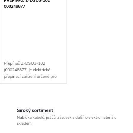
PŘEPÍNAČ Z-DSU3-102
000248877
Přepínač Z-DSU3-102
(000248877) je elektrické
přepínací zařízení určené pro
spínání a přepínání obvodů v
různých aplikacích. Tento
přepínač je navržen pro
O
efektivní ovládání...
v
Široký sortiment
Nabídka kabelů, jističů, zásuvek a dalšího elektromateriálu
l
skladem.